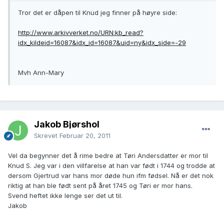
Tror det er dåpen til Knud jeg finner på høyre side:
http://www.arkivverket.no/URN:kb_read?
idx_kildeid=16087&idx_id=16087&uid=ny&idx_side=-29
Mvh Ann-Mary
Jakob Bjørshol
Skrevet
Februar 20, 2011
Vel da begynner det å rime bedre at Tøri Andersdatter er mor til
Knud S. Jeg var i den villfarelse at han var født i 1744 og trodde at
dersom Gjertrud var hans mor døde hun ifm fødsel. Nå er det nok
riktig at han ble født sent på året 1745 og Tøri er mor hans.
Svend heftet ikke lenge ser det ut til.
Jakob