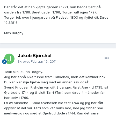
Der står det at han kjøpte garden i 1791, han hadde tjent på
garden fra 1786. Beret døde i 1796, Torger gift igjen 1797.
Torger tok over hjemgarden på Fladset i 1803 og flyttet dit. Døde
19.3.1816
Mvh Borgny
Jakob Bjørshol
Skrevet
Februar 19, 2011
Takk skal du ha Borgny.
Jeg har ennå ikke funne fram i kirkebok, men det kommer nok.
Du kan kanskje hjelpe meg med en annen sak også:
Svend Knudsen Risholm var gift 3 ganger. Først Ane - d 1735, så
Gjertrud d 1744 og til slutt Tørri (Tøri) som døde 4 måneder før
han selv i 1769.
En av sønnene - Knud Svendsen ble født 1744 og jeg har fått
opplyst at det var Tørri som var hans mor, noe jeg finner noe
merkverdig i og med at Gjertrud døde i 1744. Kan det være