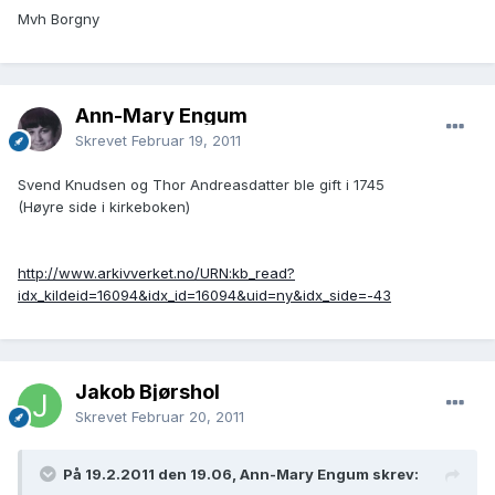
Mvh Borgny
Ann-Mary Engum
Skrevet
Februar 19, 2011
Svend Knudsen og Thor Andreasdatter ble gift i 1745
(Høyre side i kirkeboken)
http://www.arkivverket.no/URN:kb_read?
idx_kildeid=16094&idx_id=16094&uid=ny&idx_side=-43
Jakob Bjørshol
Skrevet
Februar 20, 2011
På 19.2.2011 den 19.06, Ann-Mary Engum skrev: