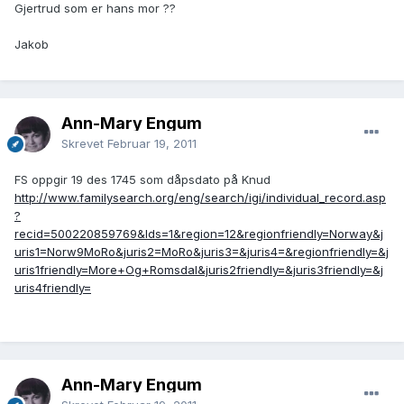
Gjertrud som er hans mor ??
Jakob
Ann-Mary Engum
Skrevet
Februar 19, 2011
FS oppgir 19 des 1745 som dåpsdato på Knud
http://www.familysearch.org/eng/search/igi/individual_record.asp
?
recid=500220859769&lds=1&region=12&regionfriendly=Norway&j
uris1=Norw9MoRo&juris2=MoRo&juris3=&juris4=&regionfriendly=&j
uris1friendly=More+Og+Romsdal&juris2friendly=&juris3friendly=&j
uris4friendly=
Ann-Mary Engum