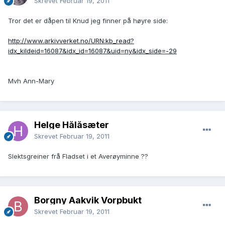
Skrevet
Februar 19, 2011
Tror det er dåpen til Knud jeg finner på høyre side:
http://www.arkivverket.no/URN:kb_read?
idx_kildeid=16087&idx_id=16087&uid=ny&idx_side=-29
Mvh Ann-Mary
Helge Hålåsæter
Skrevet
Februar 19, 2011
Slektsgreiner frå Fladset i et Averøyminne ??
Borgny Aakvik Vorpbukt
Skrevet
Februar 19, 2011