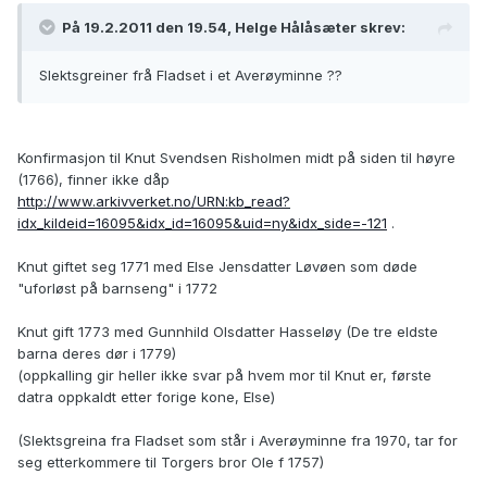
På 19.2.2011 den 19.54, Helge Hålåsæter skrev:
Slektsgreiner frå Fladset i et Averøyminne ??
Konfirmasjon til Knut Svendsen Risholmen midt på siden til høyre
(1766), finner ikke dåp
http://www.arkivverket.no/URN:kb_read?
idx_kildeid=16095&idx_id=16095&uid=ny&idx_side=-121
.
Knut giftet seg 1771 med Else Jensdatter Løvøen som døde
"uforløst på barnseng" i 1772
Knut gift 1773 med Gunnhild Olsdatter Hasseløy (De tre eldste
barna deres dør i 1779)
(oppkalling gir heller ikke svar på hvem mor til Knut er, første
datra oppkaldt etter forige kone, Else)
(Slektsgreina fra Fladset som står i Averøyminne fra 1970, tar for
seg etterkommere til Torgers bror Ole f 1757)