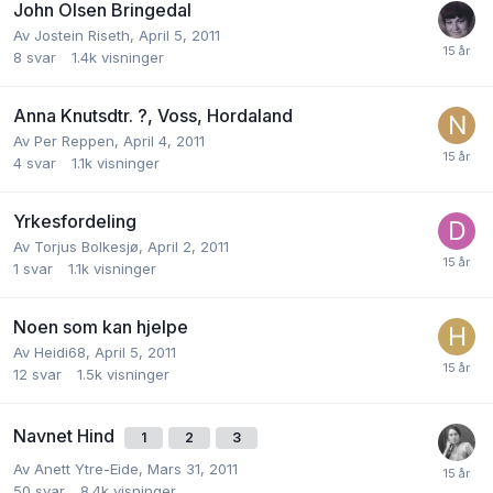
John Olsen Bringedal
Av
Jostein Riseth
,
April 5, 2011
8
svar
1.4k
visninger
Anna Knutsdtr. ?, Voss, Hordaland
Av
Per Reppen
,
April 4, 2011
4
svar
1.1k
visninger
Yrkesfordeling
Av
Torjus Bolkesjø
,
April 2, 2011
1
svar
1.1k
visninger
Noen som kan hjelpe
Av
Heidi68
,
April 5, 2011
12
svar
1.5k
visninger
Navnet Hind
1
2
3
Av
Anett Ytre-Eide
,
Mars 31, 2011
50
svar
8.4k
visninger