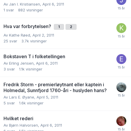
Av
Jan I. Kristiansen
,
April 6, 2011
1
svar
882
visninger
Hva var forbrytelsen?
1
2
Av
Kathe Røed
,
April 2, 2011
25
svar
3.7k
visninger
Bokstaven T i folketellingen
Av
Erling Jensen
,
April 6, 2011
3
svar
1.1k
visninger
Fredrik Storm - premierløytnant eller kaptein i
Holmedal, Sunnfjord 1760-åri - huslyden hans?
Av
Lars E. Øyane
,
April 5, 2011
5
svar
1.6k
visninger
Hvilket rederi
Av
Bjørn Halvorsen
,
April 6, 2011
6
svar
1.5k
visninger