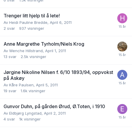
Trenger litt hjelp til å lete!
Av
Heidi Pauline Bredde
,
April 6, 2011
2
svar
937
visninger
Anne Margrethe Tyrholm/Niels Krog
Av
Wenche Hillstrand
,
April 1, 2011
13
svar
2.5k
visninger
Jørgine Nikoline Nilsen f. 6/10 1893/94, oppvokst
på Askøy
Av
Kåre Paulsen
,
April 5, 2011
19
svar
1.6k
visninger
Gunvor Duhn, på gården Ørud, Ø.Toten, i 1910
Av
Eldbjørg Lyngstad
,
April 2, 2011
4
svar
1k
visninger