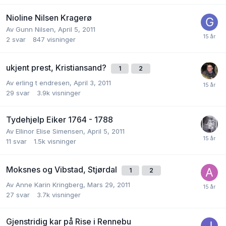
Nioline Nilsen Kragerø
Av
Gunn Nilsen
,
April 5, 2011
2
svar
847
visninger
ukjent prest, Kristiansand?
1
2
Av
erling t endresen
,
April 3, 2011
29
svar
3.9k
visninger
Tydehjelp Eiker 1764 - 1788
Av
Ellinor Elise Simensen
,
April 5, 2011
11
svar
1.5k
visninger
Moksnes og Vibstad, Stjørdal
1
2
Av
Anne Karin Kringberg
,
Mars 29, 2011
27
svar
3.7k
visninger
Gjenstridig kar på Rise i Rennebu