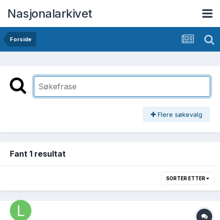
Nasjonalarkivet
Forside
Flere søkevalg
Fant 1 resultat
SORTER ETTER