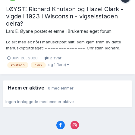
LØYST: Richard Knutson og Hazel Clark -
vigde i 1923 i Wisconsin - vigselsstaden
deira?
Lars E. Øyane postet et emne i
Brukernes eget forum
Eg slit med eit hòl i manuskriptet mitt, som kjem fram av dette
manuskriptutdraget: ~~~~~~~~~~~~~~~ Christian Richard,
kjend som Richard Knutson, f. i Grant Co., Wis. 6.11.1891, d. i
Juni 20, 2020
2 svar
Boscobel, Wis. 2.7.1949. Richard gifte seg ¤¤¤¤¤ (place of his
og 1 flere)
knutson
clark
marr...
Hvem er aktive
0 medlemmer
Ingen innloggede medlemmer aktive