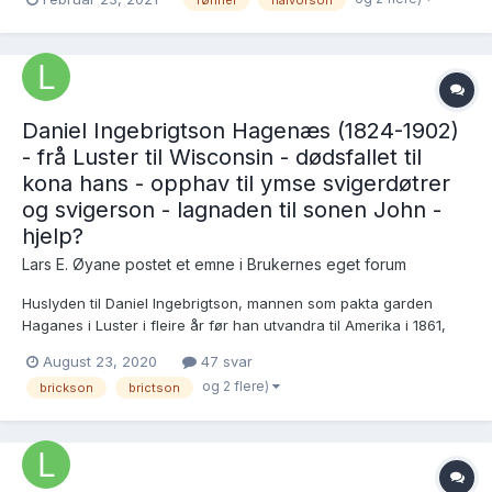
yngste barnet av Halvor Pederson (1799-1852) og Gjertrud
Endresdotter (1800-1863)....
Daniel Ingebrigtson Hagenæs (1824-1902)
- frå Luster til Wisconsin - dødsfallet til
kona hans - opphav til ymse svigerdøtrer
og svigerson - lagnaden til sonen John -
hjelp?
Lars E. Øyane postet et emne i
Brukernes eget forum
Huslyden til Daniel Ingebrigtson, mannen som pakta garden
Haganes i Luster i fleire år før han utvandra til Amerika i 1861,
ser ved første blikk bra ut, men då eg jobba med denne
August 23, 2020
47 svar
huslyden kring 1980, vart eg ståande «bom fast» på ganske so
og 2 flere)
brickson
brictson
mange detaljar, som eg absolutt lyt henta fram frå mørkret.....