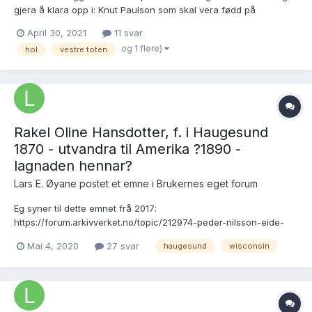
gjera å klara opp i: Knut Paulson som skal vera fødd på
Halsteinsgard i Hol i Hallingdal 6.5.1835, skal ha utvandra til
April 30, 2021
11 svar
Amerika i 1858 og gifte seg i Dane Co., WI våren 1863 (vigsli ikkje
og 1 flere)
hol
vestre toten
funni so langt) med: Bert...
Rakel Oline Hansdotter, f. i Haugesund
1870 - utvandra til Amerika ?1890 -
lagnaden hennar?
Lars E. Øyane postet et emne i
Brukernes eget forum
Eg syner til dette emnet frå 2017:
https://forum.arkivverket.no/topic/212974-peder-nilsson-eide-
1864-1950-frå-luster-til-wisconsin-detaljar-om-hans-to-
Mai 4, 2020
27 svar
haugesund
wisconsin
norskenorskætta-koner-rakel-oline-hansdotter-frå-haugesund-
og-mary-ellingson-frå-buffalo-co-wi/?tab=comments#comment-
1793136 Eitt av dei viktige...