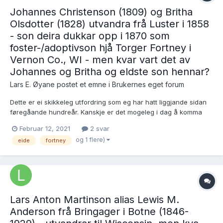
Johannes Christenson (1809) og Britha
Olsdotter (1828) utvandra frå Luster i 1858
- son deira dukkar opp i 1870 som
foster-/adoptivson hjå Torger Fortney i
Vernon Co., WI - men kvar vart det av
Johannes og Britha og eldste son hennar?
Lars E. Øyane postet et emne i
Brukernes eget forum
Dette er ei skikkeleg utfordring som eg har hatt liggjande sidan
føregåande hundreår. Kanskje er det mogeleg i dag å komma
vidare? Her følgjer eit oppdatert manuskript: ~~~~~~~~~~~~~~
Februar 12, 2021
2 svar
Johannes Christenson Eide, frå Bolstadmoen under Bolstad, vart
og 1 flere)
eide
fortney
døypt 23.7.1809...
Lars Anton Martinson alias Lewis M.
Anderson frå Bringager i Botne (1846-