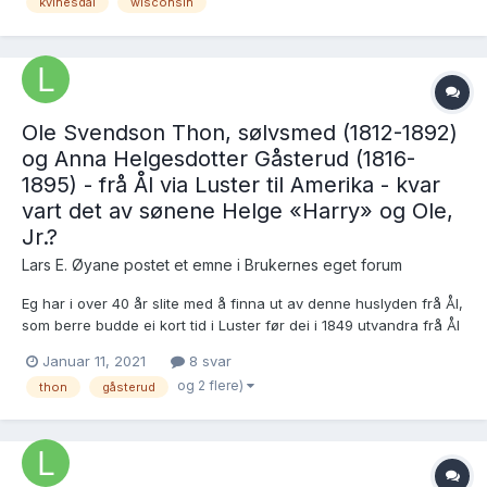
kvinesdal
wisconsin
Ho er oppgjevi vera 52 år gamal - fødd...
Ole Svendson Thon, sølvsmed (1812-1892)
og Anna Helgesdotter Gåsterud (1816-
1895) - frå Ål via Luster til Amerika - kvar
vart det av sønene Helge «Harry» og Ole,
Jr.?
Lars E. Øyane postet et emne i
Brukernes eget forum
Eg har i over 40 år slite med å finna ut av denne huslyden frå Ål,
som berre budde ei kort tid i Luster før dei i 1849 utvandra frå Ål
til Amerika. Ein del har eg finne på eigi hand, mellom anna har
Januar 11, 2021
8 svar
eg i 1982 sett skiftet etter Ole Svendson Thon i Vernon Co., WI
og 2 flere)
thon
gåsterud
der det gjekk fram at son...