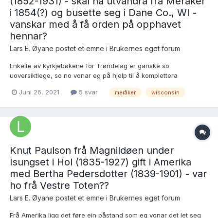
(1852-1931) - skal ha utvandra frå Meråker
i 1854(?) og busette seg i Dane Co., WI -
vanskar med å få orden på opphavet
hennar?
Lars E. Øyane postet et emne i
Brukernes eget forum
Enkelte av kyrkjebøkene for Trøndelag er ganske so
uoversiktlege, so no vonar eg på hjelp til å komplettera
manuskriptet for denne «sognsk/trøndske» huslyden. Her følgjer
Juni 26, 2021
5 svar
meråker
wisconsin
eit oppdatert manuskript: ~~~~~~~~~~~~~~ NB: Etter nye
interessante opplysningar er dette manuskriptet no...
Knut Paulson frå Magnildøen under
Isungset i Hol (1835-1927) gift i Amerika
med Bertha Pedersdotter (1839-1901) - var
ho frå Vestre Toten??
Lars E. Øyane postet et emne i
Brukernes eget forum
Frå Amerika ligg det føre ein påstand som eg vonar det let seg