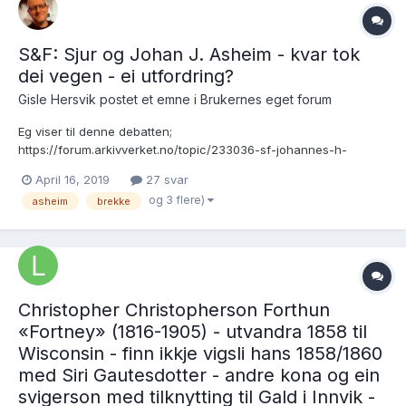
S&F: Sjur og Johan J. Asheim - kvar tok
dei vegen - ei utfordring?
Gisle Hersvik postet et emne i
Brukernes eget forum
Eg viser til denne debatten;
https://forum.arkivverket.no/topic/233036-sf-johannes-h-
asheim-1863-1932-sine-etterkommere og oppsummering i #26
April 16, 2019
27 svar
der. To av barna til Johannes H Asheim er ikkje kartlagt ennå;
og 3 flere)
asheim
brekke
7.Sjur J. Asheim, adr ukjent [f. 15 Dec 1892, d. ??...
Christopher Christopherson Forthun
«Fortney» (1816-1905) - utvandra 1858 til
Wisconsin - finn ikkje vigsli hans 1858/1860
med Siri Gautesdotter - andre kona og ein
svigerson med tilknytting til Gald i Innvik -