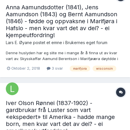
Anna Aamundsdotter (1841), Jens
Aamundson (1843) og Bernt Aamundson
(1846) - fødde og oppvaksne i Marifjøra i
Hafslo - men kvar vart det av dei? - ei
kjempeutfordring!
Lars E. Øyane postet et emne i
Brukernes eget forum
Denne huslyden har eg slite me i mange år å finna ut av kvar
vart av. Skysskaffar Aamund Berentson i Marifjøæra døytdde i
1880, og ved skiftet hans året etter vert to frå verande ervingar
Oktober 2, 2018
3 svar
marifjora
wisconsin
nemnde: * dotteri Anna i Amerika, ingen adresse oppgjeven *
sonen Bernt i Amerika, inge...
Iver Olson Rønnei (1837-1902) -
gardbrukar frå Luster som vart
«ekspedert» til Amerika - hadde mange
born, men kvar vart det av dei? - ei