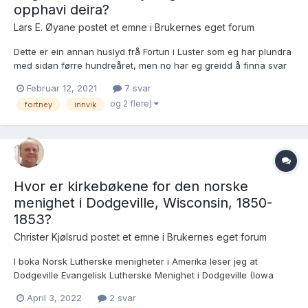
opphavi deira?
Lars E. Øyane postet et emne i
Brukernes eget forum
Dette er ein annan huslyd frå Fortun i Luster som eg har plundra
med sidan førre hundreåret, men no har eg greidd å finna svar
på dei fleste spørsmåli eg hadde om dei. Christopher må ha gift
Februar 12, 2021
7 svar
seg kort etter han kom bort med Siri Gautesdotter, som truleg var
og 2 flere)
fortney
innvik
på same skipet, men noki vigsle...
Hvor er kirkebøkene for den norske
menighet i Dodgeville, Wisconsin, 1850-
1853?
Christer Kjølsrud postet et emne i
Brukernes eget forum
I boka Norsk Lutherske menigheter i Amerika leser jeg at
Dodgeville Evangelisk Lutherske Menighet i Dodgeville (Iowa
county, Wisconsin) ble opprettet i 1850. Boka nevner Johan
April 3, 2022
2 svar
Storm Munch (dy) som prest i menigheten fra 1855. I