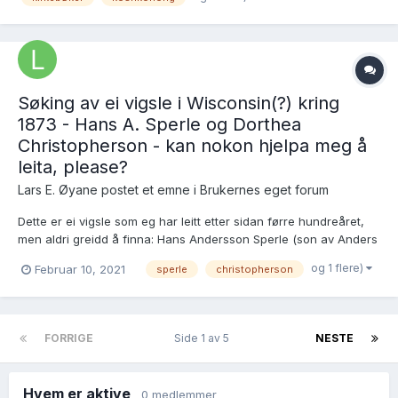
Søking av ei vigsle i Wisconsin(?) kring
1873 - Hans A. Sperle og Dorthea
Christopherson - kan nokon hjelpa meg å
leita, please?
Lars E. Øyane postet et emne i
Brukernes eget forum
Dette er ei vigsle som eg har leitt etter sidan førre hundreåret,
men aldri greidd å finna: Hans Andersson Sperle (son av Anders
Otteson Sperle), fødd i Luster 14.7.1851, utvandra i 1867 til Dane
og 1 flere)
Februar 10, 2021
sperle
christopherson
Co., WI Dorthea A. Christopherson (dotter av Anders
Christopherson Leirdal), fød...
FORRIGE
Side 1 av 5
NESTE
Hvem er aktive
0 medlemmer