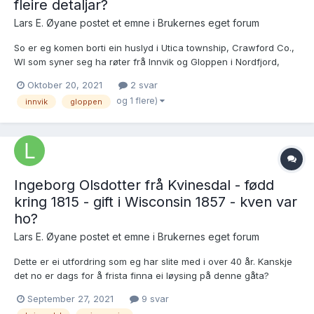
fleire detaljar?
Lars E. Øyane postet et emne i
Brukernes eget forum
So er eg komen borti ein huslyd i Utica township, Crawford Co.,
WI som syner seg ha røter frå Innvik og Gloppen i Nordfjord,
men eg finn ikkje heilt ut av opphavi deira! Eg syner til Dwelling
Oktober 20, 2021
2 svar
#191 på denne sida:
og 1 flere)
innvik
gloppen
https://www.familysearch.org/ark:/61903/3:1:S3HY-DCY9-5HK
Johnso...
Ingeborg Olsdotter frå Kvinesdal - fødd
kring 1815 - gift i Wisconsin 1857 - kven var
ho?
Lars E. Øyane postet et emne i
Brukernes eget forum
Dette er ei utfordring som eg har slite med i over 40 år. Kanskje
det no er dags for å frista finna ei løysing på denne gåta?
Ingeborg Olsdotter gifte seg i Crawford Co., WI 4.1.1857 med
September 27, 2021
9 svar
enkjemannen Johannes Janson frå Søvde i Luster (1796-1871).