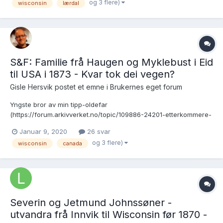
og 3 flere)
wisconsin
lærdal
613. Hjortland-mavnet skriv seg frå Kvinnherad. Ifølge FaG
https://www.findagrav...
S&F: Familie frå Haugen og Myklebust i Eid
til USA i 1873 - Kvar tok dei vegen?
Gisle Hersvik postet et emne i
Brukernes eget forum
Yngste bror av min tipp-oldefar
(https://forum.arkivverket.no/topic/109886-24201-etterkommere-
martinus-o-haugen-bst-skaar-dverberg-nordland-i-1900/) vart
Januar 9, 2020
26 svar
gift, fekk 3 barn og døde heller ung. Hans navn var Ole Martines
og 3 flere)
wisconsin
canada
Oles. Balsnes, f. 28.4.1843, dp. 7.5.1843. Far ettern. Haugen. Her
er...
Severin og Jetmund Johnssøner -
utvandra frå Innvik til Wisconsin før 1870 -