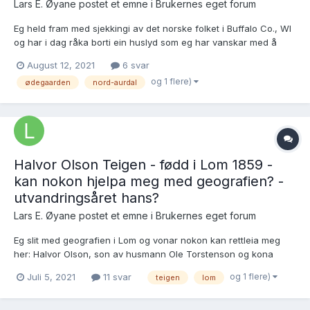
Lars E. Øyane postet et emne i
Brukernes eget forum
Eg held fram med sjekkingi av det norske folket i Buffalo Co., WI
og har i dag råka borti ein huslyd som eg har vanskar med å
tolka. Kanskje nokon kan hjelpa meg? Ole Fredrikson og Guri
August 12, 2021
6 svar
Halvorsdotter var i 1865 innerstfolk på Ødegaarden i Nord-
og 1 flere)
ødegaarden
nord-aurdal
Aurdal: https://www.rhd.uit.no/folketelling...
Halvor Olson Teigen - fødd i Lom 1859 -
kan nokon hjelpa meg med geografien? -
utvandringsåret hans?
Lars E. Øyane postet et emne i
Brukernes eget forum
Eg slit med geografien i Lom og vonar nokon kan rettleia meg
her: Halvor Olson, son av husmann Ole Torstenson og kona
Goro Hansdotter, var fødd i Lom 9.11.1859. Eg har før fått
og 1 flere)
Juli 5, 2021
11 svar
teigen
lom
oppgjeve at foreldri var plassfolk i Rostadeiget i Lom, og i 1865
finn eg dei på Knudstuen: https:/...