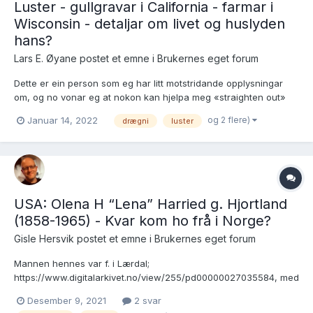
Luster - gullgravar i California - farmar i
Wisconsin - detaljar om livet og huslyden
hans?
Lars E. Øyane postet et emne i
Brukernes eget forum
Dette er ein person som eg har litt motstridande opplysningar
om, og no vonar eg at nokon kan hjelpa meg «straighten out»
biografien hans? Ole Andersson Drægni, opphavleg
og 2 flere)
Januar 14, 2022
drægni
luster
husmannsson frå Eidsneset under Eide i Luster, vart døypt i
Luster 29.11.1812. Han flytte som lærar til Fortunsdalen...
USA: Olena H “Lena” Harried g. Hjortland
(1858-1965) - Kvar kom ho frå i Norge?
Gisle Hersvik postet et emne i
Brukernes eget forum
Mannen hennes var f. i Lærdal;
https://www.digitalarkivet.no/view/255/pd00000027035584, med
foreldre frå hhv. Kvinnherad og Lærdal. Her ved FT1865:
Desember 9, 2021
2 svar
https://www.digitalarkivet.no/en/census/person/pf01052305000