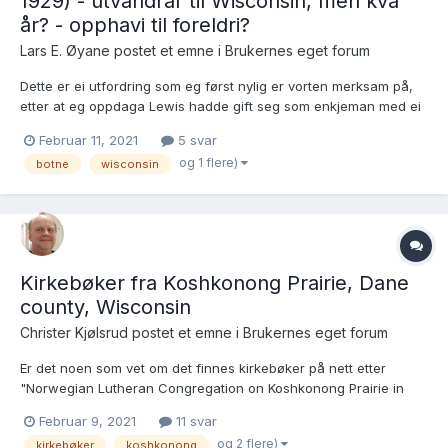
1929) - utvandrar til Wisconsin, men kva
år? - opphavi til foreldri?
Lars E. Øyane postet et emne i
Brukernes eget forum
Dette er ei utfordring som eg først nylig er vorten merksam på,
etter at eg oppdaga Lewis hadde gift seg som enkjeman med ei
enkje frå Luster.. Lars Anton var fødd i Botne 29.4.1846:
Februar 11, 2021
5 svar
https://media.digitalarkivet.no/view/5915/35 Foreldri Martin
og 1 flere)
botne
wisconsin
Andersson og Karen Marie Jacobsd...
Kirkebøker fra Koshkonong Prairie, Dane
county, Wisconsin
Christer Kjølsrud postet et emne i
Brukernes eget forum
Er det noen som vet om det finnes kirkebøker på nett etter
"Norwegian Lutheran Congregation on Koshkonong Prairie in
Dane and Jefferson Counties, Wisconsin Territory"? Kirken ble
Februar 9, 2021
11 svar
grunnlagt i 1844. Finnes det en samlet oversikt over hvilke norsk-
og 2 flere)
kirkebøker
koshkonong
lutheranske kirker i Dane county som har etterlatt...