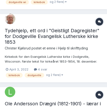
og 2 flere)
dodgeville wi
kirkebok
selvbiografien til J.S. Munch, Vita Mea, skriver J.S. Munch at
Dodgevill...
Tydehjelp, ett ord i "Geistligt Dagregister"
for Dodgeville Evangelisk Lutherske kirke
1853
Christer Kjølsrud postet et emne i
Hjelp til skrifttyding
Kirkebok for den Evangelisk Lutherske kirke i Dodgeville,
Wisconsin. Første tekst for kirkeåret 1853-1854, 18. desember.
Jeg leser (og gjetter) meg fram til "forrettet Gudstjeneste i
April 3, 2022
4 svar
dodgeville med kommunion. 4 ????". Men hva er dette siste,
og 2 flere)
kirkebok
dodgeville
lange ordet? Øverst på venstre side: https://www.ance...
Ole Andersson Drægni (1812-1901) - lærar i