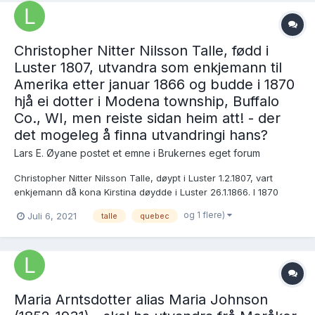
Christopher Nitter Nilsson Talle, fødd i
Luster 1807, utvandra som enkjemann til
Amerika etter januar 1866 og budde i 1870
hjå ei dotter i Modena township, Buffalo
Co., WI, men reiste sidan heim att! - der
det mogeleg å finna utvandringi hans?
Lars E. Øyane postet et emne i
Brukernes eget forum
Christopher Nitter Nilsson Talle, døypt i Luster 1.2.1807, vart
enkjemann då kona Kirstina døydde i Luster 26.1.1866. I 1870
budde han hjå dotteri Susanna i Modena township, Buffalo Co.,
og 1 flere)
Juli 6, 2021
talle
quebec
WI: https://www.familysearch.org/ark:/61903/3:1:S3HT-6Q6W-26
Men i 1875 var han attende i...
Maria Arntsdotter alias Maria Johnson