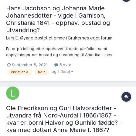
Hans Jacobson og Johanna Marie
Johannesdotter - vigde i Garnison,
Christiania 1841 - opphav, bustad og
utvandring?
Lars E. Øyane postet et emne i
Brukernes eget forum
Eg er på leiting etter opphavet til dette parfolket samt
opplysningar om bustad og utvandring til Amerika: Hans
Jacobson Langebo, fødd i Hole, og Johanne Marie
September 5, 2021
5 svar
Johannesdotter, f. i Christiania - vigde i Garnison, Christiania
og 2 flere)
christiania
hole
29.4.1841: https://www.digitalarkivet.no/view/327/pv000000...
Ole Fredrikson og Guri Halvorsdotter -
utvandra frå Nord-Aurdal i 1866/1867 -
kvar er borni Halvor og Gunhild fødde? -
kva med dotteri Anna Marie f. 1867?