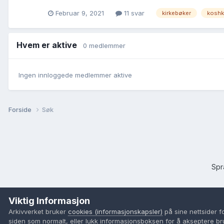
Februar 9, 2021
11 svar
kirkebøker
kosh
Hvem er aktive
0 medlemmer
Ingen innloggede medlemmer aktive
Forside
Søk
Sp
Viktig Informasjon
Arkivverket bruker
cookies (informasjonskapsler)
på sine nettsider f
siden som normalt, eller lukk informasjonsboksen for å akseptere br