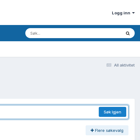
Logg inn
All aktivitet
Søk Igjen
Flere søkevalg