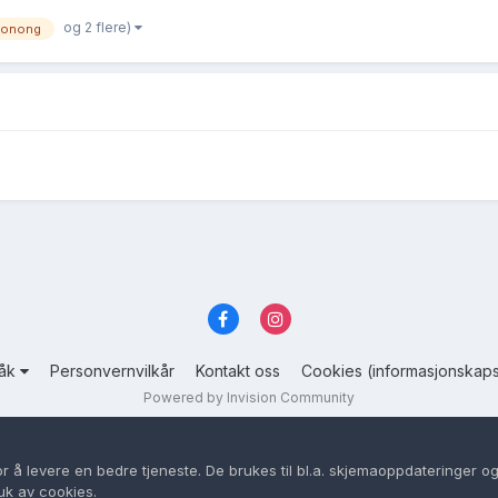
og 2 flere)
konong
råk
Personvernvilkår
Kontakt oss
Cookies (informasjonskaps
Powered by Invision Community
or å levere en bedre tjeneste. De brukes til bl.a. skjemaoppdateringer og
uk av cookies.