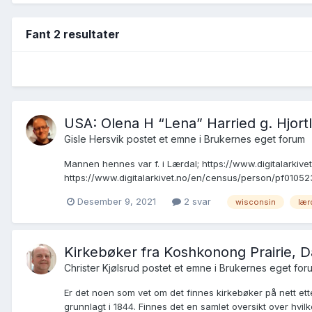
Fant 2 resultater
USA: Olena H “Lena” Harried g. Hjort
Gisle Hersvik postet et emne i
Brukernes eget forum
Mannen hennes var f. i Lærdal; https://www.digitalarki
https://www.digitalarkivet.no/en/census/person/pf010523
Desember 9, 2021
2 svar
wisconsin
lær
Kirkebøker fra Koshkonong Prairie, 
Christer Kjølsrud postet et emne i
Brukernes eget for
Er det noen som vet om det finnes kirkebøker på nett et
grunnlagt i 1844. Finnes det en samlet oversikt over hvilk