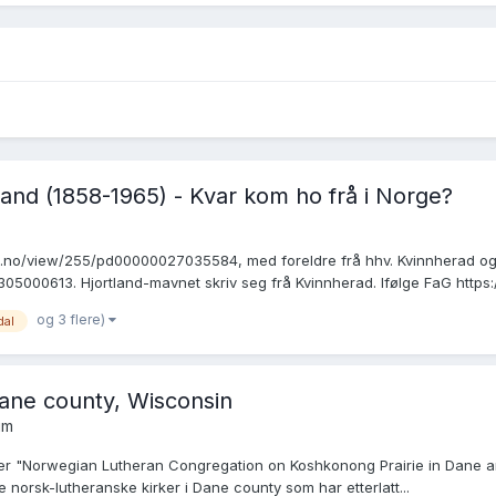
land (1858-1965) - Kvar kom ho frå i Norge?
vet.no/view/255/pd00000027035584, med foreldre frå hhv. Kvinnherad og
05000613. Hjortland-mavnet skriv seg frå Kvinnherad. Ifølge FaG https:
og 3 flere)
dal
Dane county, Wisconsin
um
ter "Norwegian Lutheran Congregation on Koshkonong Prairie in Dane an
e norsk-lutheranske kirker i Dane county som har etterlatt...