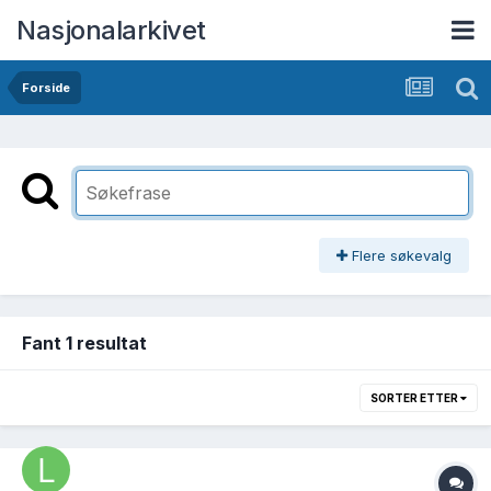
Nasjonalarkivet
Forside
Flere søkevalg
Fant 1 resultat
SORTER ETTER