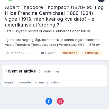
Albert Theodore Thompson (1878-1951) og
Hilda Francine Carmichael (1888-1984)
vigde i 1913, men kvar og kva dato? - ei
amerikansk utfordring!?
Lars E. Øyane postet et emne i
Brukernes eget forum
Eg har leitt høgt og lågt, men finn ikkje denne vigsli nokon stad:
Albert Theodore Thompson, fødd i Vernon Co., WI 3.11.1878 av
foreldre frå Hafslo i Sogn Hilda Francine Carmichael, fødd i
Oktober 20, 2018
9 svar
thompson
carmichael
Vernon Co., WI 19.8.1888 flytte i 1913 til Minnesota og skal ifølgje
FT1930 ha gif...
Hvem er aktive
0 medlemmer
Ingen innloggede medlemmer aktive