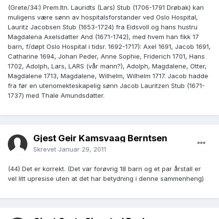
(Grete/34:) Prem.ltn. Lauridts (Lars) Stub (1706-1791 Drøbak) kan
muligens være sønn av hospitalsforstander ved Oslo Hospital,
Lauritz Jacobsen Stub (1653-1724) fra Eidsvoll og hans hustru
Magdalena Axelsdatter And (1671-1742), med hvem han fikk 17
barn, f/døpt Oslo Hospital i tidsr. 1692-1717): Axel 1691, Jacob 1691,
Catharine 1694, Johan Peder, Anne Sophie, Friderich 1701, Hans
1702, Adolph, Lars, LARS (vår mann?), Adolph, Magdalene, Otter,
Magdalene 1713, Magdalene, Wilhelm, Wilhelm 1717. Jacob hadde
fra før en utenomekteskapelig sønn Jacob Lauritzen Stub (1671-
1737) med Thale Amundsdatter.
Gjest Geir Kamsvaag Berntsen
Skrevet
Januar 29, 2011
(44) Det er korrekt. (Det var forøvrig 18 barn og et par årstall er
vel litt upresise uten at det har betydning i denne sammenheng)