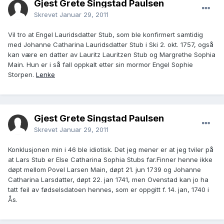
Gjest Grete Singstad Paulsen
Skrevet
Januar 29, 2011
Vil tro at Engel Lauridsdatter Stub, som ble konfirmert samtidig
med Johanne Catharina Lauridsdatter Stub i Ski 2. okt. 1757, også
kan være en datter av Lauritz Lauritzen Stub og Margrethe Sophia
Main. Hun er i så fall oppkalt etter sin mormor Engel Sophie
Storpen.
Lenke
Gjest Grete Singstad Paulsen
Skrevet
Januar 29, 2011
Konklusjonen min i 46 ble idiotisk. Det jeg mener er at jeg tviler på
at Lars Stub er Else Catharina Sophia Stubs far.Finner henne ikke
døpt mellom Povel Larsen Main, døpt 21. jun 1739 og Johanne
Catharina Larsdatter, døpt 22. jan 1741, men Ovenstad kan jo ha
tatt feil av fødselsdatoen hennes, som er oppgitt f. 14. jan, 1740 i
Ås.