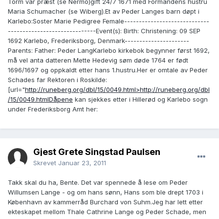
Torm var præst (se Nermo)gift 24/7 1671 med Formandens hustru
Maria Schumacher (se Wiberg).Et av Peder Langes barn døpt i
Karlebo:Soster Marie Pedigree Female-----------------------------
------------------------------Event(s): Birth: Christening: 09 SEP
1692 Karlebo, Frederiksborg, Denmark----------------------
Parents: Father: Peder LangKarlebo kirkebok begynner først 1692,
må vel anta datteren Mette Hedevig søm døde 1764 er født
1696/1697 og oppkaldt etter hans 1.hustru.Her er omtale av Peder
Schades far Rektoren i Roskilde:
[url="
http://runeberg.org/dbl/15/0049.html>http://runeberg.org/dbl
/15/0049.htmlDåpene
kan sjekkes etter i Hillerød og Karlebo sogn
under Frederiksborg Amt her:
Gjest Grete Singstad Paulsen
Skrevet
Januar 23, 2011
Takk skal du ha, Bente. Det var spennede å lese om Peder
Willumsen Lange - og om hans sønn, Hans som ble drept 1703 i
København av kammerråd Burchard von Suhm.Jeg har lett etter
ekteskapet mellom Thale Cathrine Lange og Peder Schade, men