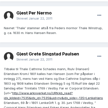
Gjest Per Nermo
Skrevet
Januar 22, 2011
Navnet 'Thale' stammer altså fra Peders mormor Thale Winstrup,
g. ca. 1630 m. Hans Hansen Resen.
Gjest Grete Singstad Paulsen
Skrevet
Januar 22, 2011
Tilbake til Thale Cathrine Schades mann, Riulv (Hansen)
Erlandsen Krom.I 1801 kalles han Hansen (som Per påpeker i
innlegg 27), mens han ved Hans og Else Cathrine Sophies dåp i
1803 og 1808 kalles Erlandsen (Innlegg 5 og 11).Riulf ble døpt 22
Søndag etter Trinitatis 1769 i Vestby. Far er Corporal Erlandsen.
[url="
http://www.arkivverket.no/URN:kb_read?
idx_kildeid=7535&idx_id=7535&uid=ny&idx_side=-135>LenkeHans
Erlandsen, 69 år i 1801: LenkeGift 1. g. 30. juni 1768 i Vestby, ”
Corporal Hans Erlandsen med Enken Karen Andersdatter fra