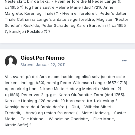
Neste skritt blir da f.eks.: - Hvem er foreldre til Peder Lange (f.
ca.1655 ?) (og hans søstre Helene Marie (død 1721), Anne
Margrete, Karen og Thale) ? - Hvem er foreldre til Peder's datter
Thale Catharina Lange's antatte svigerforeldre, Magister, 'Rector
Scholæ' i Roskilde, Peder Schade, og Karen Bartholin (f. ca.1655
?, kanskje i Roskilde ?) ?
Gjest Per Nermo
Skrevet
Januar 22, 2011
Vel, svaret på det første spm. hadde jeg altså selv (se den siste
lenken i innlegg #30), nemlig Peder Willumsen Lange (1657-1718)
og antakelig hans 1. kone Mette Hedevig Meinarth (Meiners ?)
(g.1686). Peder var 2. g. g.m. Karen Olufsdatter Torm (død 1755).
Kan alle i innlegg #28 nevnte 10 barn være fra 1. ekteskap ?
Kanskje bare de 4 første derfra ( - Oluf, - Wilhelm Albert, -
Frederik, - Anne) og resten fra annet ( - Mette Hedevig, - Søster
Marie, - Tale Katrine, - Wilhelmine Charlotte, - Ellen Marie, -
Kirstie Sofie) ?