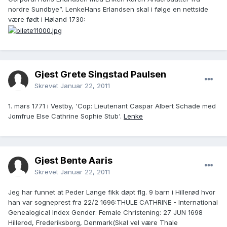
nordre Sundbye”. LenkeHans Erlandsen skal i følge en nettside
være født i Høland 1730:
Gjest Grete Singstad Paulsen
Skrevet
Januar 22, 2011
1. mars 1771 i Vestby, 'Cop: Lieutenant Caspar Albert Schade med
Jomfrue Else Cathrine Sophie Stub'.
Lenke
Gjest Bente Aaris
Skrevet
Januar 22, 2011
Jeg har funnet at Peder Lange fikk døpt flg. 9 barn i Hillerød hvor
han var sogneprest fra 22/2 1696:THULE CATHRINE - International
Genealogical Index Gender: Female Christening: 27 JUN 1698
Hillerod, Frederiksborg, Denmark(Skal vel være Thale