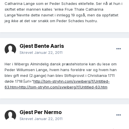
Catharina Lange som er Peder Schades ektefelle. Ser nå at hun i
skiftet etter mannen kalles 'enke Frue Thale Catharina
Lange'Nevnte dette navnet i innlegg 19 også, men da oppfattet
jeg ikke at det var snakk om Peder Schades hustru.
Gjest Bente Aaris
Skrevet
Januar 22, 2011
Her i Wibergs Almindelig dansk præstehistorie kan du lese om
Peder Willumsen Lange, hvem hans foreldre var og hvem han
blev gift med (2.gange) han blev Stiftsprovst i Christiania 1711
døde 1718:[url="
http://tom-stryhn.com/svwiberg/f/Untitled-
63.htm>http://tom-stryhn.com/svwiberg/f/Untitled-63.htm
Gjest Per Nermo
Skrevet
Januar 22, 2011