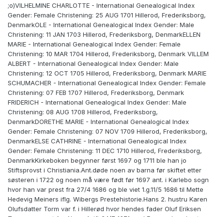
;o)VILHELMINE CHARLOTTE - International Genealogical Index
Gender: Female Christening: 25 AUG 1701 Hillerod, Frederiksborg,
DenmarkOLE - International Genealogical Index Gender: Male
Christening: 11 JAN 1703 Hillerod, Frederiksborg, DenmarkELLEN
MARIE - International Genealogical Index Gender: Female
Christening: 10 MAR 1704 Hillerod, Frederiksborg, Denmark VILLEM
ALBERT - International Genealogical Index Gender: Male
Christening: 12 OCT 1705 Hillerod, Frederiksborg, Denmark MARIE
SCHUMACHER - International Genealogical Index Gender: Female
Christening: 07 FEB 1707 Hillerod, Frederiksborg, Denmark
FRIDERICH - International Genealogical Index Gender: Male
Christening: 08 AUG 1708 Hillerod, Frederiksborg,
DenmarkDORETHE MARIE - International Genealogical Index
Gender: Female Christening: 07 NOV 1709 Hillerod, Frederiksborg,
DenmarkELSE CATHRINE - International Genealogical Index
Gender: Female Christening: 11 DEC 1710 Hillerod, Frederiksborg,
DenmarkKirkeboken begynner først 1697 og 1711 ble han jo
Stiftsprovst i Christiania.Ant.døde noen av barna før skiftet etter
søsteren i 1722 og noen må være født før 1697 ant. i Karlebo sogn
hvor han var prest fra 27/4 1686 og ble viet 1.g.11/5 1686 til Mette
Hedevig Meiners iflg. Wibergs Prestehistorie.Hans 2. hustru Karen
Olufsdatter Torm var f. i Hillerød hvor hendes fader Oluf Eriksen