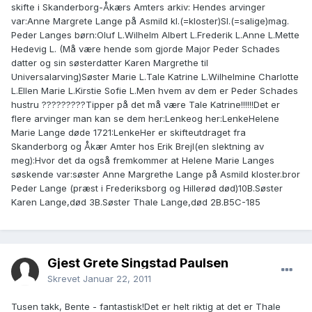
skifte i Skanderborg-Åkærs Amters arkiv: Hendes arvinger
var:Anne Margrete Lange på Asmild kl.(=kloster)Sl.(=salige)mag.
Peder Langes børn:Oluf L.Wilhelm Albert L.Frederik L.Anne L.Mette
Hedevig L. (Må være hende som gjorde Major Peder Schades
datter og sin søsterdatter Karen Margrethe til
Universalarving)Søster Marie L.Tale Katrine L.Wilhelmine Charlotte
L.Ellen Marie L.Kirstie Sofie L.Men hvem av dem er Peder Schades
hustru ?????????Tipper på det må være Tale Katrine!!!!!!Det er
flere arvinger man kan se dem her:Lenkeog her:LenkeHelene
Marie Lange døde 1721:LenkeHer er skifteutdraget fra
Skanderborg og Åkær Amter hos Erik Brejl(en slektning av
meg):Hvor det da også fremkommer at Helene Marie Langes
søskende var:søster Anne Margrethe Lange på Asmild kloster.bror
Peder Lange (præst i Frederiksborg og Hillerød død)10B.Søster
Karen Lange,død 3B.Søster Thale Lange,død 2B.B5C-185
Gjest Grete Singstad Paulsen
Skrevet
Januar 22, 2011
Tusen takk, Bente - fantastisk!Det er helt riktig at det er Thale