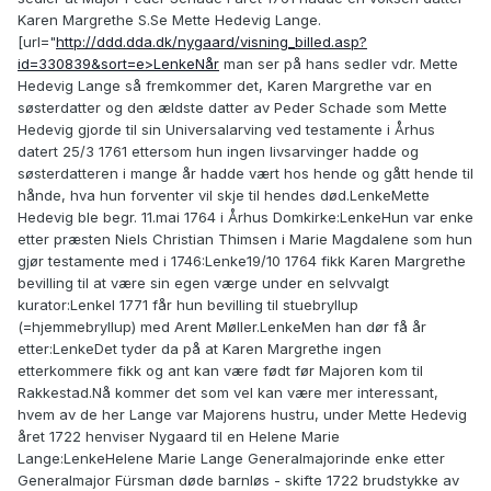
Karen Margrethe S.Se Mette Hedevig Lange.
[url="
http://ddd.dda.dk/nygaard/visning_billed.asp?
id=330839&sort=e>LenkeNår
man ser på hans sedler vdr. Mette
Hedevig Lange så fremkommer det, Karen Margrethe var en
søsterdatter og den ældste datter av Peder Schade som Mette
Hedevig gjorde til sin Universalarving ved testamente i Århus
datert 25/3 1761 ettersom hun ingen livsarvinger hadde og
søsterdatteren i mange år hadde vært hos hende og gått hende til
hånde, hva hun forventer vil skje til hendes død.LenkeMette
Hedevig ble begr. 11.mai 1764 i Århus Domkirke:LenkeHun var enke
etter præsten Niels Christian Thimsen i Marie Magdalene som hun
gjør testamente med i 1746:Lenke19/10 1764 fikk Karen Margrethe
bevilling til at være sin egen værge under en selvvalgt
kurator:LenkeI 1771 får hun bevilling til stuebryllup
(=hjemmebryllup) med Arent Møller.LenkeMen han dør få år
etter:LenkeDet tyder da på at Karen Margrethe ingen
etterkommere fikk og ant kan være født før Majoren kom til
Rakkestad.Nå kommer det som vel kan være mer interessant,
hvem av de her Lange var Majorens hustru, under Mette Hedevig
året 1722 henviser Nygaard til en Helene Marie
Lange:LenkeHelene Marie Lange Generalmajorinde enke etter
Generalmajor Fürsman døde barnløs - skifte 1722 brudstykke av