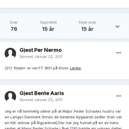
Svar
Opprettet
Siste svar
76
15 år
15 år
Gjest Per Nermo
Skrevet
Januar 22, 2011
(21:) 'Kilden' er vel FT 1801 på Krom:
Lenke
.
Gjest Bente Aaris
Skrevet
Januar 22, 2011
Jeg er nå temmelig sikker på at Major Peder Schades hustru var
en Lange.I Danmark finnes de berømte Nygaards sedler (han var
en tidl. arkivar på Rigsarkivet).Der har jeg funnet på en av hans
sedler at Major Peder Schade i året 1761 hadde en voksen datter