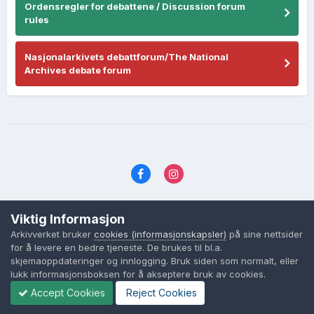
Ordensregler for debattene / Discussion forum
rules
Nasjonalarkivets debattforum/The National
Archives debate forum
Språk
Personvernvilkår
Kontakt oss
Viktig Informasjon
Cookies (informasjonskapsler)
Arkivverket bruker
cookies (informasjonskapsler)
på sine nettsider
Powered by Invision Community
for å levere en bedre tjeneste. De brukes til bl.a.
skjemaoppdateringer og innlogging. Bruk siden som normalt, eller
lukk informasjonsboksen for å akseptere bruk av cookies.
Accept Cookies
Reject Cookies