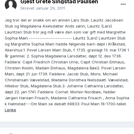
Gjest Grete Singstad Paulsen
Skrevet
Januar 29, 2011
Jeg tror det er snakk om en annen Lars Stub. Lauritz Jacobsen
Stub og Magdalena Axelsdatter Ands sønn, Lauritz (Lars)
Lauritzen Stub tror jeg må være den som var gift med Margrethe
Sophia Main.------------------------ Lauritz (Lars) Lauritzen Stub
og Margrethe Sophia Main hadde følgende barn døpt i Kråkstad,
Akershus:1. Povel Larsen Main Stub, f. 1735. gravlagt 13. mai 1736 1
år gammel. 2. Sophia Magdalena Larsdatter, døpt 12. des 1736.
Faddere: Capit Friedrich Christian Urne, Capit Christian Emhaus,
Christen Kvislin, Madam Emhaus, Magdalena Bøe2. Povel Larsen
Main, døpt 21. jun 1739. Faddere: Jacob Stub, Mons. Michael
Christiansøn Vævelstad, Madame Dorothea Nielsdaatt. Vævelstad,
Hillebor Stub, Magdalena Stub.3. Johanne Catharina Larsdatter,
døpt 22. jan 1741. Faddere: Cornet. Morten Nordbøe, fadder
Jørgen Hansøn Frisach, Madame Catharina Frisach , Anna Sophia
k Halmstad---Om Main se debatt 69833: Poul Main 16-1700-tallet.
Lenke