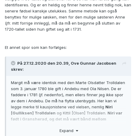
identifiseres. Og er en heldig og finner henne nevnt tidlig nok, kan
senere fødsel kanskje utelukkes. Samme metode kan også
benyttes for mulige søsken, men for den mulige søsteren Anne
(jfr. mitt forrige innlegg), må da må en begynne på slutten av
1720-tallet siden hun giftet seg alt i 1731.
Et annet spor som kan forfølges:
På 27.12.2020 den 20.39, Ove Gunnar Jacobsen
skrev:
Margit må være identisk med den Marte Olsdatter Trolldalen
som 3. januar 1780 ble gift i Andebu med Ola Nilsen. De er
faddere i 1781 (jf. nedenfor), men ellers finner jeg ikke spor
av dem i Andebu. De må ha flytta utenbygds. Her kan vi
legge merke til kausjonistene ved vielsen, nemlig
Niri
[Gulliksen] Trolldalen
og Kittil [Olsen] Trolldalen.
Niri var
født i Gransherad, og det må vært bånd mellom
familiene
, mens Kittil nok var Margits bror. (min utheving)
Expand