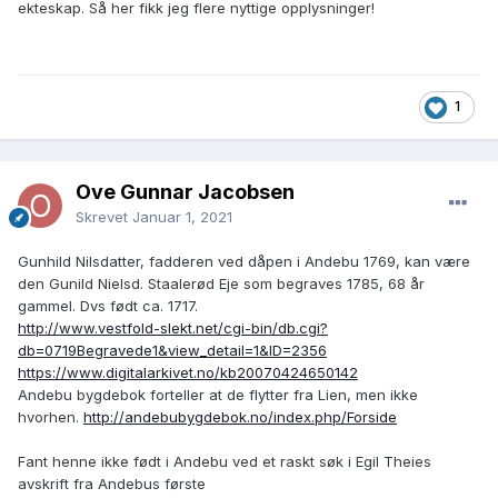
ekteskap. Så her fikk jeg flere nyttige opplysninger!
1
Ove Gunnar Jacobsen
Skrevet
Januar 1, 2021
Gunhild Nilsdatter, fadderen ved dåpen i Andebu 1769, kan være
den Gunild Nielsd. Staalerød Eje som begraves 1785, 68 år
gammel. Dvs født ca. 1717.
http://www.vestfold-slekt.net/cgi-bin/db.cgi?
db=0719Begravede1&view_detail=1&ID=2356
https://www.digitalarkivet.no/kb20070424650142
Andebu bygdebok forteller at de flytter fra Lien, men ikke
hvorhen.
http://andebubygdebok.no/index.php/Forside
Fant henne ikke født i Andebu ved et raskt søk i Egil Theies
avskrift fra Andebus første