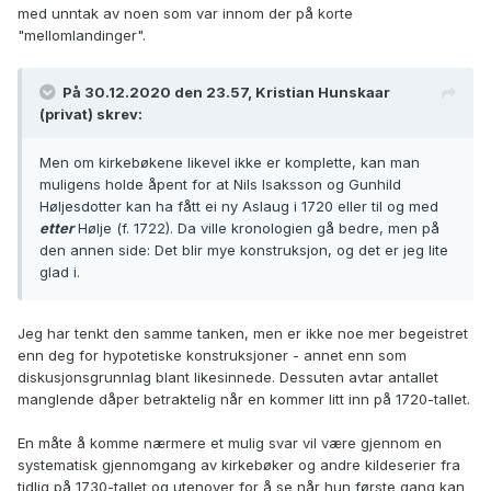
med unntak av noen som var innom der på korte
"mellomlandinger".
På 30.12.2020 den 23.57, Kristian Hunskaar
(privat) skrev:
Men om kirkebøkene likevel ikke er komplette, kan man
muligens holde åpent for at Nils Isaksson og Gunhild
Høljesdotter kan ha fått ei ny Aslaug i 1720 eller til og med
etter
Hølje (f. 1722). Da ville kronologien gå bedre, men på
den annen side: Det blir mye konstruksjon, og det er jeg lite
glad i.
Jeg har tenkt den samme tanken, men er ikke noe mer begeistret
enn deg for hypotetiske konstruksjoner - annet enn som
diskusjonsgrunnlag blant likesinnede. Dessuten avtar antallet
manglende dåper betraktelig når en kommer litt inn på 1720-tallet.
En måte å komme nærmere et mulig svar vil være gjennom en
systematisk gjennomgang av kirkebøker og andre kildeserier fra
tidlig på 1730-tallet og utenover for å se når hun første gang kan