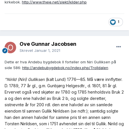
kirkebok.
http://www.theie.net/slekt/kilder.php
1
Ove Gunnar Jacobsen
Skrevet
Januar 1, 2021
Dette er hva Andebu bygdebok II forteller om Niri Gulliksen på
side 586:
http://andebubygdebok.no/index.php/Trolldalen
"Nirild (Niri) Gulliksen
(kalt Lund) 1776—85. Må være innflytter.
D. 1789, 77 år gl., g.m. Gunbjørg Helgesdtr., d. 1801, 81 år gl.
Ervervet også ved skjøter av 1780 og 1785 henholdsvis Bruk 2
a og den ene halvdel av Bruk 2 b, og solgte deretter,
sistnevnte år for 200 rdl. den ene halvdel av sin samlede
eiendom til sønnen Gullik Nirildsen (se ndfr.); samtidig solgte
han den annen halvdel for samme pris til en annen sønn
Torsten Nirildsen, som i 1751 avhendet sin del til Gullik. Nirild og