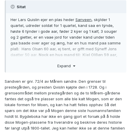
Sitat
Her Lars Quislin ejer en plas heder
Sanveen
, skÿlder 1
quartel, udreder soldat for 1 quartel, kand saa en tÿnde,
høste 6 tÿnder i gode aar, føder 2 kÿer og 1 kalf, 3 souger
og 2 gietter, er en vaae jord for vander kand under tiden
gaa baade over ager og æng, har en hus mand paa samme
plaß:
Hans Olsøn 60 aar, ej tient, er gifft med Sÿneff Jons
daatter 50 aar.
Nock en hus mand til:
Kiel Olßøn 59 aar,
har tient, er gifft med Marte Mads daatter 50 aar, har 2
Expand
sønner Ole Kielsøn 12 aar, Madtz Kielßøn 9 aar, en
daatter Maria Kiels daatter er 16 aar
. (min utheving)
Sandven er gnr. 72/4 av Mårem søndre. Den grenser til
prestegården, og presten Qvislin kjøpte den i 1728. Og i
grenseområdet mellom prestegården og de to Mårem-gårdene
fantes det også tre plasser som alle ble kalt Mogen, som er den
lokale formen for Moen, og kan ha hatt felles opphav. Så det
spørs om det ikke var på Mogen denne siste husmannsfamilien
holdt til. Bygdeboka har ikke en gang gjort et forsøk på å holde
disse Mogen-plassene fra hverandre og beskrive deres historie
før langt utpå 1800-tallet. Jeg kan heller ikke se at denne familien