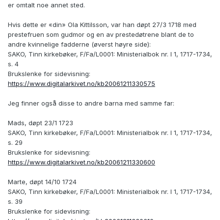
er omtalt noe annet sted.
Hvis dette er «din» Ola Kittilsson, var han døpt 27/3 1718 med
prestefruen som gudmor og en av prestedøtrene blant de to
andre kvinnelige fadderne (øverst høyre side):
SAKO, Tinn kirkebøker, F/Fa/L0001: Ministerialbok nr. I 1, 1717-1734,
s. 4
Brukslenke for sidevisning:
https://www.digitalarkivet.no/kb20061211330575
Jeg finner også disse to andre barna med samme far:
Mads, døpt 23/1 1723
SAKO, Tinn kirkebøker, F/Fa/L0001: Ministerialbok nr. I 1, 1717-1734,
s. 29
Brukslenke for sidevisning:
https://www.digitalarkivet.no/kb20061211330600
Marte, døpt 14/10 1724
SAKO, Tinn kirkebøker, F/Fa/L0001: Ministerialbok nr. I 1, 1717-1734,
s. 39
Brukslenke for sidevisning: