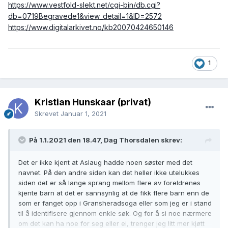
https://www.vestfold-slekt.net/cgi-bin/db.cgi?
db=0719Begravede1&view_detail=1&ID=2572
https://www.digitalarkivet.no/kb20070424650146
1
Kristian Hunskaar (privat)
Skrevet
Januar 1, 2021
På 1.1.2021 den 18.47, Dag Thorsdalen skrev:
Det er ikke kjent at Aslaug hadde noen søster med det
navnet. På den andre siden kan det heller ikke utelukkes
siden det er så lange sprang mellom flere av foreldrenes
kjente barn at det er sannsynlig at de fikk flere barn enn de
som er fanget opp i Gransheradsoga eller som jeg er i stand
til å identifisere gjennom enkle søk. Og for å si noe nærmere
om det kan ha noe for seg eller ei, trenger jeg litt mer kjøtt