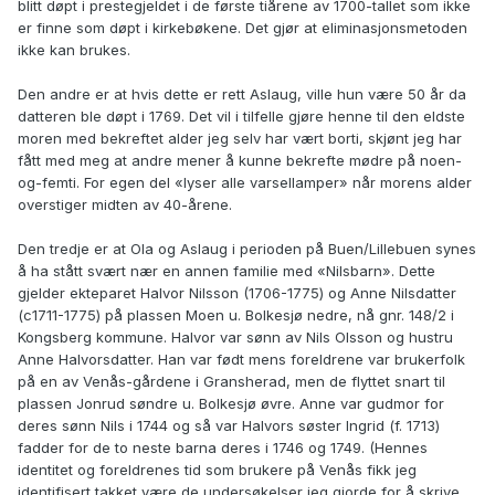
blitt døpt i prestegjeldet i de første tiårene av 1700-tallet som ikke
er finne som døpt i kirkebøkene. Det gjør at eliminasjonsmetoden
ikke kan brukes.
Den andre er at hvis dette er rett Aslaug, ville hun være 50 år da
datteren ble døpt i 1769. Det vil i tilfelle gjøre henne til den eldste
moren med bekreftet alder jeg selv har vært borti, skjønt jeg har
fått med meg at andre mener å kunne bekrefte mødre på noen-
og-femti. For egen del «lyser alle varsellamper» når morens alder
overstiger midten av 40-årene.
Den tredje er at Ola og Aslaug i perioden på Buen/Lillebuen synes
å ha stått svært nær en annen familie med «Nilsbarn». Dette
gjelder ekteparet Halvor Nilsson (1706-1775) og Anne Nilsdatter
(c1711-1775) på plassen Moen u. Bolkesjø nedre, nå gnr. 148/2 i
Kongsberg kommune. Halvor var sønn av Nils Olsson og hustru
Anne Halvorsdatter. Han var født mens foreldrene var brukerfolk
på en av Venås-gårdene i Gransherad, men de flyttet snart til
plassen Jonrud søndre u. Bolkesjø øvre. Anne var gudmor for
deres sønn Nils i 1744 og så var Halvors søster Ingrid (f. 1713)
fadder for de to neste barna deres i 1746 og 1749. (Hennes
identitet og foreldrenes tid som brukere på Venås fikk jeg
identifisert takket være de undersøkelser jeg gjorde for å skrive