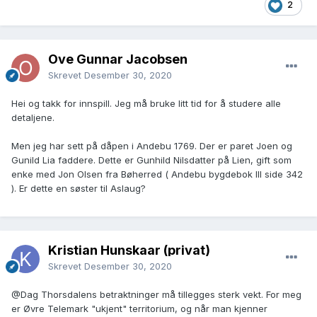
2
Ove Gunnar Jacobsen
Skrevet
Desember 30, 2020
Hei og takk for innspill. Jeg må bruke litt tid for å studere alle
detaljene.
Men jeg har sett på dåpen i Andebu 1769. Der er paret Joen og
Gunild Lia faddere. Dette er Gunhild Nilsdatter på Lien, gift som
enke med Jon Olsen fra Bøherred ( Andebu bygdebok III side 342
). Er dette en søster til Aslaug?
Kristian Hunskaar (privat)
Skrevet
Desember 30, 2020
@Dag Thorsdalen
s betraktninger må tillegges sterk vekt. For meg
er Øvre Telemark "ukjent" territorium, og når man kjenner