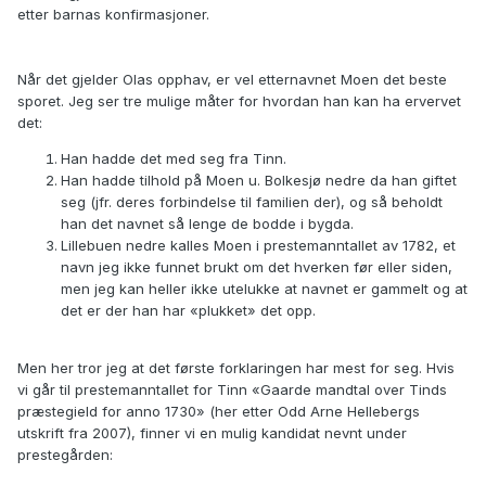
etter barnas konfirmasjoner.
Når det gjelder Olas opphav, er vel etternavnet Moen det beste
sporet. Jeg ser tre mulige måter for hvordan han kan ha ervervet
det:
Han hadde det med seg fra Tinn.
Han hadde tilhold på Moen u. Bolkesjø nedre da han giftet
seg (jfr. deres forbindelse til familien der), og så beholdt
han det navnet så lenge de bodde i bygda.
Lillebuen nedre kalles Moen i prestemanntallet av 1782, et
navn jeg ikke funnet brukt om det hverken før eller siden,
men jeg kan heller ikke utelukke at navnet er gammelt og at
det er der han har «plukket» det opp.
Men her tror jeg at det første forklaringen har mest for seg. Hvis
vi går til prestemanntallet for Tinn «Gaarde mandtal over Tinds
præstegield for anno 1730» (her etter Odd Arne Hellebergs
utskrift fra 2007), finner vi en mulig kandidat nevnt under
prestegården: