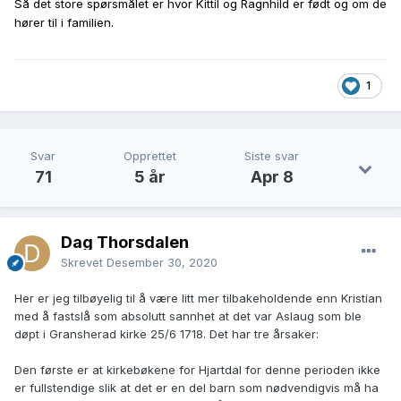
Så det store spørsmålet er hvor Kittil og Ragnhild er født og om de
hører til i familien.
1
Svar
Opprettet
Siste svar
71
5 år
Apr 8
Dag Thorsdalen
Skrevet
Desember 30, 2020
Her er jeg tilbøyelig til å være litt mer tilbakeholdende enn Kristian
med å fastslå som absolutt sannhet at det var Aslaug som ble
døpt i Gransherad kirke 25/6 1718. Det har tre årsaker:
Den første er at kirkebøkene for Hjartdal for denne perioden ikke
er fullstendige slik at det er en del barn som nødvendigvis må ha