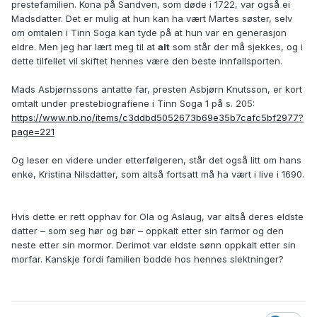
prestefamilien. Kona på Sandven, som døde i 1722, var også ei
Madsdatter. Det er mulig at hun kan ha vært Martes søster, selv
om omtalen i Tinn Soga kan tyde på at hun var en generasjon
eldre. Men jeg har lært meg til at
alt
som står der må sjekkes, og i
dette tilfellet vil skiftet hennes være den beste innfallsporten.
Mads Asbjørnssons antatte far, presten Asbjørn Knutsson, er kort
omtalt under prestebiografiene i Tinn Soga 1 på s. 205:
https://www.nb.no/items/c3ddbd5052673b69e35b7cafc5bf2977?
page=221
Og leser en videre under etterfølgeren, står det også litt om hans
enke, Kristina Nilsdatter, som altså fortsatt må ha vært i live i 1690.
Hvis dette er rett opphav for Ola og Aslaug, var altså deres eldste
datter – som seg hør og bør – oppkalt etter sin farmor og den
neste etter sin mormor. Derimot var eldste sønn oppkalt etter sin
morfar. Kanskje fordi familien bodde hos hennes slektninger?