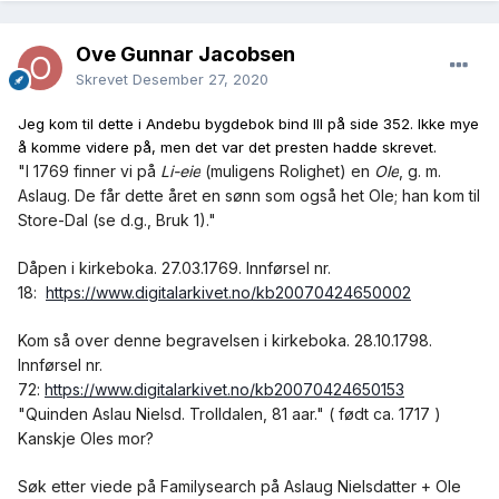
Ove Gunnar Jacobsen
Skrevet
Desember 27, 2020
Jeg kom til dette i Andebu bygdebok bind III på side 352. Ikke mye
å komme videre på, men det var det presten hadde skrevet.
"I 1769 finner vi på
Li-eie
(muligens Rolighet) en
Ole
, g. m.
Aslaug. De får dette året en sønn som også het Ole; han kom til
Store-Dal (se d.g., Bruk 1)."
Dåpen i kirkeboka. 27.03.1769. Innførsel nr.
18:
https://www.digitalarkivet.no/kb20070424650002
Kom så over denne begravelsen i kirkeboka. 28.10.1798.
Innførsel nr.
72:
https://www.digitalarkivet.no/kb20070424650153
"Quinden Aslau Nielsd. Trolldalen, 81 aar." ( født ca. 1717 )
Kanskje Oles mor?
Søk etter viede på Familysearch på Aslaug Nielsdatter + Ole