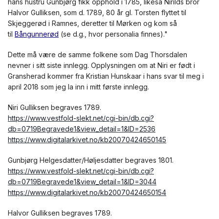
hans hustru Gunbjørg fikk opphold i 1785, likeså Nirilds bror
Halvor Gulliksen, som d. 1789, 80 år gl. Torsten flyttet til
Skjeggerød i Ramnes, deretter til Mørken og kom så
til
Bångunnerød
(se d.g., hvor personalia finnes)."
Dette må være de samme folkene som Dag Thorsdalen
nevner i sitt siste innlegg. Opplysningen om at Niri er født i
Gransherad kommer fra Kristian Hunskaar i hans svar til meg i
april 2018 som jeg la inn i mitt første innlegg.
Niri Gulliksen begraves 1789.
https://www.vestfold-slekt.net/cgi-bin/db.cgi?
db=0719Begravede1&view_detail=1&ID=2536
https://www.digitalarkivet.no/kb20070424650145
Gunbjørg Helgesdatter/Høljesdatter begraves 1801.
https://www.vestfold-slekt.net/cgi-bin/db.cgi?
db=0719Begravede1&view_detail=1&ID=3044
https://www.digitalarkivet.no/kb20070424650154
Halvor Gulliksen begraves 1789.