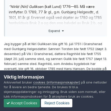
"Nirild (Niri) Gulliksen
(kalt Lund) 1776—85. Må være
innflytter. D. 1789, 77 år gl., g.m. Gunbjørg Helgesdtr., d.
1801, 81 år gl. Ervervet også ved skjøter av 1780 og 1785
henholdsvis Bruk 2 a og den ene halvdel av Bruk 2 b, og
solgte deretter, sistnevnte år for 200 rdl. den ene halvdel
Expand
av sin samlede eiendom til sønnen Gullik Nirildsen (se
ndfr.); samtidig solgte han den annen halvdel for samme
Jeg bygger på at Niri Gulliksen ble gift 10. juli 1751 i Gransherad
pris til en annen sønn Torsten Nirildsen, som i 1751
med Gunbjørg Helgesdatter. Sønnen Torsten ble født 1752 (døpt 3.
avhendet sin del til Gullik. Nirild og hans hustru Gunbjørg
desember) på Vik i Gransherad, dattera Ragnhild ble født 1755
fikk opphold i 1785, likeså Nirilds bror Halvor Gulliksen,
(døpt 20. juli) samme sted, og sønnen Gullik ble født 1757 (døpt 13.
som d. 1789, 80 år gl. Torsten flyttet til Skjeggerød i
februar) samme sted. Ragnhild, som Andebu bygdebok har
Ramnes, deretter til Mørken og kom så
oversett, ble gift 16. oktober 1785 med Hans Hansen. De bodde på
til
Bångunnerød
(se d.g., hvor personalia finnes)."
Stranda i Andebu i 1801.
Viktig Informasjon
Arkivverket bruker
cookies (informasjonskapsler)
på sine nettsider
Dette må være de samme folkene som Dag Thorsdalen
I 1785 fikk Niri Gulliksen, kona Gunbjørg Helgesdatter
og broren
for å levere en bedre tjeneste. De brukes til bl.a.
nevner i sitt siste innlegg. Opplysningen om at Niri er født
Halvor Gulliksen
opphold på Trolldalen (Søndre Jarlsberg sskr.,
skjemaoppdateringer og innlogging. Bruk siden som normalt, eller
i Gransherad kommer fra Kristian Hunskaar i hans svar til
pantebok I-6a, fol. 209a). Halvor Gulliksen Trolldalen ble gravlagt
lukk informasjonsboksen for å akseptere bruk av cookies.
14. november 1789.
meg i april 2018 som jeg la inn i mitt første innlegg.
Accept Cookies
Reject Cookies
Endret
Januar 1, 2021
av Kristian Hunskaar (privat)