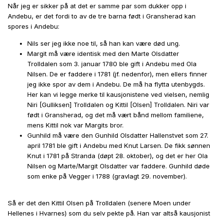
Når jeg er sikker på at det er samme par som dukker opp i
Andebu, er det fordi to av de tre barna født i Gransherad kan
spores i Andebu:
Nils ser jeg ikke noe til, så han kan være død ung.
Margit må være identisk med den Marte Olsdatter
Trolldalen som 3. januar 1780 ble gift i Andebu med Ola
Nilsen. De er faddere i 1781 (jf. nedenfor), men ellers finner
jeg ikke spor av dem i Andebu. De må ha flytta utenbygds.
Her kan vi legge merke til kausjonistene ved vielsen, nemlig
Niri [Gulliksen] Trolldalen og Kittil [Olsen] Trolldalen. Niri var
født i Gransherad, og det må vært bånd mellom familiene,
mens Kittil nok var Margits bror.
Gunhild må være den Gunhild Olsdatter Hallenstvet som 27.
april 1781 ble gift i Andebu med Knut Larsen. De fikk sønnen
Knut i 1781 på Stranda (døpt 28. oktober), og det er her Ola
Nilsen og Marte/Margit Olsdatter var faddere. Gunhild døde
som enke på Vegger i 1788 (gravlagt 29. november).
Så er det den Kittil Olsen på Trolldalen (senere Moen under
Hellenes i Hvarnes) som du selv pekte på. Han var altså kausjonist