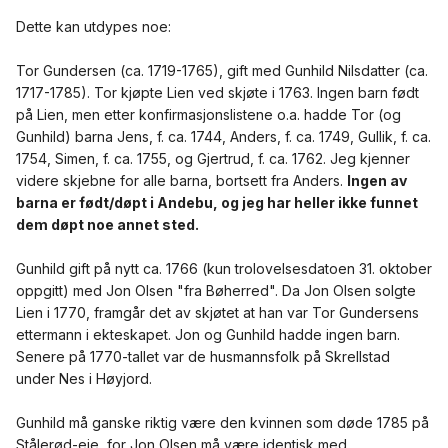
Dette kan utdypes noe:
Tor Gundersen (ca. 1719-1765), gift med Gunhild Nilsdatter (ca.
1717-1785). Tor kjøpte Lien ved skjøte i 1763. Ingen barn født
på Lien, men etter konfirmasjonslistene o.a. hadde Tor (og
Gunhild) barna Jens, f. ca. 1744, Anders, f. ca. 1749, Gullik, f. ca.
1754, Simen, f. ca. 1755, og Gjertrud, f. ca. 1762. Jeg kjenner
videre skjebne for alle barna, bortsett fra Anders.
Ingen av
barna er født/døpt i Andebu, og jeg har heller ikke funnet
dem døpt noe annet sted.
Gunhild gift på nytt ca. 1766 (kun trolovelsesdatoen 31. oktober
oppgitt) med Jon Olsen "fra Bøherred". Da Jon Olsen solgte
Lien i 1770, framgår det av skjøtet at han var Tor Gundersens
ettermann i ekteskapet. Jon og Gunhild hadde ingen barn.
Senere på 1770-tallet var de husmannsfolk på Skrellstad
under Nes i Høyjord.
Gunhild må ganske riktig være den kvinnen som døde 1785 på
Stålerød-eie, for Jon Olsen må være identisk med