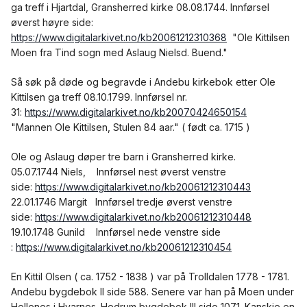
ga treff i Hjartdal, Gransherred kirke 08.08.1744. Innførsel
øverst høyre side:
https://www.digitalarkivet.no/kb20061212310368
"Ole Kittilsen
Moen fra Tind sogn med Aslaug Nielsd. Buend."
Så søk på døde og begravde i Andebu kirkebok etter Ole
Kittilsen ga treff 08.10.1799. Innførsel nr.
31:
https://www.digitalarkivet.no/kb20070424650154
"Mannen Ole Kittilsen, Stulen 84 aar." ( født ca. 1715 )
Ole og Aslaug døper tre barn i Gransherred kirke.
05.07.1744 Niels, Innførsel nest øverst venstre
side:
https://www.digitalarkivet.no/kb20061212310443
22.01.1746 Margit Innførsel tredje øverst venstre
side:
https://www.digitalarkivet.no/kb20061212310448
19.10.1748 Gunild Innførsel nede venstre side
:
https://www.digitalarkivet.no/kb20061212310454
En Kittil Olsen ( ca. 1752 - 1838 ) var på Trolldalen 1778 - 1781.
Andebu bygdebok II side 588. Senere var han på Moen under
Hellenes i Hvarnes. Hedrum bygdebok III side 1071. Kanskje en