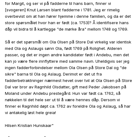
for Margit, og ser vi på fadderne til hans barn, finner vi
[svogeren] Knut Larsen blant fadderne i 1781. Jeg er rimelig
overbevist om at han hører hjemme i denne familien, og da er det
store spørsmålet hvor han er født (ca. 1753)? Å identifisere hans
dåp vil bidra til å kartlegge "de mørke åra" mellom 1748 og 1769.
Så er det spørsmål om Ola Olsen på Store Dal virkelig var identisk
med Ola og Aslaugs sønn Ola, født 1769 på Rolighet. Alderen
passer, og det er ingen andre kandidater født i Andebu, men det
kan jo være flere innflyttere med samme navn. Uheldigvis ser jeg
ingen fadderforbindelser mellom Ola Olsen på Store Dal og "de
sikre" barna til Ola og Aslaug. Derimot er det ut fra
fadderbetraktninger nærmest hevet over tvil at Ola Olsen på Store
Dal var bror av Ragnhild Olsdatter, gift med Peder Jakobsen på
Moland under Andebu prestegård. Hun var født ca. 1762, så
nøkkelen til det hele ser ut til å være hennes dåp. Dersom vi
finner ei Ragnhild døpt ca. 1762 av foreldre Ola og Aslaug, så har
vi antakelig løst hele greia!
Hilsen Kristian Hunskaar"