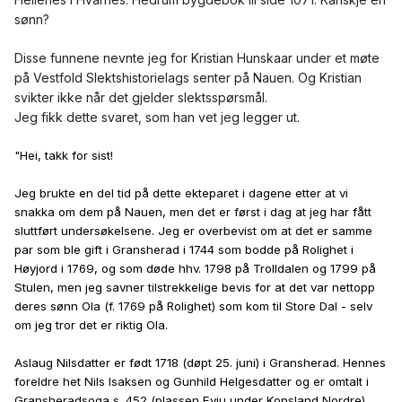
sønn?
Disse funnene nevnte jeg for Kristian Hunskaar under et møte
på Vestfold Slektshistorielags senter på Nauen. Og Kristian
svikter ikke når det gjelder slektsspørsmål.
Jeg fikk dette svaret, som han vet jeg legger ut.
"Hei, takk for sist!
Jeg brukte en del tid på dette ekteparet i dagene etter at vi
snakka om dem på Nauen, men det er først i dag at jeg har fått
sluttført undersøkelsene. Jeg er overbevist om at det er samme
par som ble gift i Gransherad i 1744 som bodde på Rolighet i
Høyjord i 1769, og som døde hhv. 1798 på Trolldalen og 1799 på
Stulen, men jeg savner tilstrekkelige bevis for at det var nettopp
deres sønn Ola (f. 1769 på Rolighet) som kom til Store Dal - selv
om jeg tror det er riktig Ola.
Aslaug Nilsdatter er født 1718 (døpt 25. juni) i Gransherad. Hennes
foreldre het Nils Isaksen og Gunhild Helgesdatter og er omtalt i
Gransheradsoga s. 452 (plassen Evju under Kopsland Nordre).