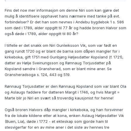
Fins det noe mer informasjon om denne Niri som kan gjøre det
mulig å identifisere opphavet hans nærmere med tanke på evt.
forbindelser? Er det han som nevnes i Andebu bygdebok 1 s. 586
som død i 1789, alder oppgitt til 77 år og hadde broren Halvor som
også døde i 1789, alder oppgitt til 80 år?
I tilfelle er det snakk om Niri Gunleiksson Vik, som var født en
gang rundt 1720 og er blant de barna som dåpen mangler for i
kirkeboka, gift 1751 med Gunbjørg Høljesdatter Kopsland (f. 1721),
datter av Hølje Sveinungsson og Rønnaug Torjusdatter på
Kopsland søndre i Gransherad, som er blant mine aner. Se
Gransheradsoga s. 124, 443 og 519.
Rønnaug Torjusdatter er den Rønnaug Kopsland som var blant Ola
og Aslaugs faddere for datteren Margit i 1746, og hvis Margit =
Marte blir jo Niri en svært så troverdig kausjonist for henne!
Også broren Halvors dåp mangler i kirkeboka, og han forsvinner
fra de lokale kildene etter at kona, enken Aslaug Høljesdatter Vik
(Buen, Lia), døde i 1772 - et ekteskap som gjorde ham til
stesvigerfar for en av mine aner i det siste av hennes tre