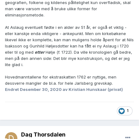
geografien, folkene og kildenes pålitelighet kun overfladisk, skal
man være varsom med å bruke ulike former for
eliminasjonsmetode.
At Aslaug eventuelt fødte i en alder av 51 år, er også et viktig -
eller kanskje enda viktigere - ankepunkt. Men om kirkebøkene
likevel ikke er komplette, kan man muligens holde åpent for at Nils
Isaksson og Gunhild Høljesdotter kan ha fått ei ny Aslaug i 1720
eller til og med
etter
Hølje (f. 1722). Da ville kronologien gå bedre,
men på den annen side: Det blir mye konstruksjon, og det er jeg
lite glad i.
Hovedmanntallene for ekstraskatten 1762 er nyttige, men
dessverre mangler de bl.a. for hele Jarlsberg grevskap.
Endret
Desember 30, 2020
av Kristian Hunskaar (privat)
1
Dag Thorsdalen