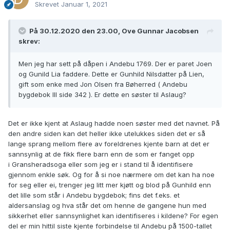
Skrevet
Januar 1, 2021
På 30.12.2020 den 23.00, Ove Gunnar Jacobsen
skrev:
Men jeg har sett på dåpen i Andebu 1769. Der er paret Joen
og Gunild Lia faddere. Dette er Gunhild Nilsdatter på Lien,
gift som enke med Jon Olsen fra Bøherred ( Andebu
bygdebok III side 342 ). Er dette en søster til Aslaug?
Det er ikke kjent at Aslaug hadde noen søster med det navnet. På
den andre siden kan det heller ikke utelukkes siden det er så
lange sprang mellom flere av foreldrenes kjente barn at det er
sannsynlig at de fikk flere barn enn de som er fanget opp
i Gransheradsoga eller som jeg er i stand til å identifisere
gjennom enkle søk. Og for å si noe nærmere om det kan ha noe
for seg eller ei, trenger jeg litt mer kjøtt og blod på Gunhild enn
det lille som står i Andebu bygdebok; fins det f.eks. et
aldersanslag og hva står det om henne de gangene hun med
sikkerhet eller sannsynlighet kan identifiseres i kildene? For egen
del er min hittil siste kjente forbindelse til Andebu på 1500-tallet