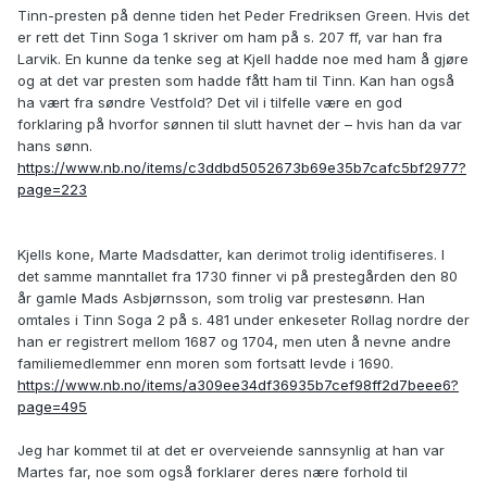
Tinn-presten på denne tiden het Peder Fredriksen Green. Hvis det
er rett det Tinn Soga 1 skriver om ham på s. 207 ff, var han fra
Larvik. En kunne da tenke seg at Kjell hadde noe med ham å gjøre
og at det var presten som hadde fått ham til Tinn. Kan han også
ha vært fra søndre Vestfold? Det vil i tilfelle være en god
forklaring på hvorfor sønnen til slutt havnet der – hvis han da var
hans sønn.
https://www.nb.no/items/c3ddbd5052673b69e35b7cafc5bf2977?
page=223
Kjells kone, Marte Madsdatter, kan derimot trolig identifiseres. I
det samme manntallet fra 1730 finner vi på prestegården den 80
år gamle Mads Asbjørnsson, som trolig var prestesønn. Han
omtales i Tinn Soga 2 på s. 481 under enkeseter Rollag nordre der
han er registrert mellom 1687 og 1704, men uten å nevne andre
familiemedlemmer enn moren som fortsatt levde i 1690.
https://www.nb.no/items/a309ee34df36935b7cef98ff2d7beee6?
page=495
Jeg har kommet til at det er overveiende sannsynlig at han var
Martes far, noe som også forklarer deres nære forhold til