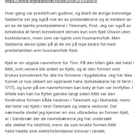
https://www.digitalarkivet.no/kb20061211330610
Hver gang var prestefruen gudmor, og blant de øvrige kvinnelige
fadderne ser jeg også nok en av prestedøtrene og et medlem av
en av de kjente presteslektene i Telemark, Post. Jeg ser også av
kirkeboka at faren konsekvent skrives kun som Kjell Olsson uten
bostedsnavn, noen som var typisk som husmannsfolk. Men
fadderne deres tyder på at de sto på mye bedre fot med
prestefamilien enn husmannfolk flest.
Kjell er en utypisk navneform for Tinn. På den tiden gikk det helst i
Kittil, som senere ble avløst av Kjetil, og er den formen som
brukes konsekvent for alle tre formene i bygdeboka. Jeg har ikke
funnet ut noe sikkert om opphavet hans (kirkebøkene tar til først i
1717), og lurer på om navneformen kan bety at han var innflytter. I
tilfelle kan han ha flyttet ganske langt siden Kittil var den
foretrukne formen både nedover i Telemark og i Numedal, mens
det helst var Kjetil i Vest-Telemark og videre vestover. Det
nærmeste stedet jeg kjenner en viss utbredelse av formen Kjell,
er i Sandsvær der de navnebærerne jeg har undersøkt
alle slektet fra Vestfold, mens de som brukte formen Kittil
helst hadde sine slektsforbindelser innover i landet.