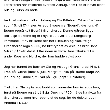
Forfatteren har imidlertid oversett Aslaug, som ikke er nevnt blant
Nils og Gunhilds barn.
Ved trolovelsen mellom Aslaug og Ola Kittelsen "Moen fra Tinn
sogn" 5. juli 1744 sies Aslaug å være fra "Buend", dvs. gnr. 41
Buene (også kalt Buen) i Gransherad. Denne gården ligger i
Bolkesjø-traktene og er i nyere tid overført til Kongsberg
kommune. Et av brukene her het Lillebuen og skal, ifølge
Gransheradsoga s. 635, ha blitt ryddet av Aslaugs bror Hans
Nilsen på 1740-tallet. Etter noen år flytta Hans tilbake til Evju
under Kopsland Nordre, der han hadde vokst opp.
Jeg har funnet tre barn av Ola og Aslaug i Gransherad: Nils, f.
1744 på Buene (døpt 5. juli), Margit, f. 1746 på Buene (døpt 22.
januar), og Gunhild, f. 1748 på Evju (døpt 19. oktober).
Trolig har Ola og Aslaug bodd som innerster hos Aslaugs bror,
først på Buene og så på Evju. Omkring 1750 må de ha flytta fra
Gransherad, men hvor oppholdt de seg, før de dukker opp i
Andebu i 1769?