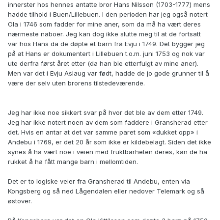
innerster hos hennes antatte bror Hans Nilsson (1703-1777) mens
hadde tilhold i Buen/Lillebuen. I den perioden har jeg også notert
Ola i 1746 som fadder for mine aner, som da må ha vært deres
nærmeste naboer. Jeg kan dog ikke slutte meg til at de fortsatt
var hos Hans da de døpte et barn fra Evju i 1749. Det bygger jeg
på at Hans er dokumentert i Lillebuen t.o.m. juni 1753 og nok var
ute derfra først året etter (da han ble etterfulgt av mine aner).
Men var det i Evju Aslaug var født, hadde de jo gode grunner til å
være der selv uten brorens tilstedeværende.
Jeg har ikke noe sikkert svar på hvor det ble av dem etter 1749.
Jeg har ikke notert noen av dem som faddere i Gransherad etter
det. Hvis en antar at det var samme paret som «dukket opp» i
Andebu i 1769, er det 20 år som ikke er kildebelagt. Siden det ikke
synes å ha vært noe i veien med fruktbarheten deres, kan de ha
rukket å ha fått mange barn i mellomtiden.
Det er to logiske veier fra Gransherad til Andebu, enten via
Kongsberg og så ned Lågendalen eller nedover Telemark og så
østover.