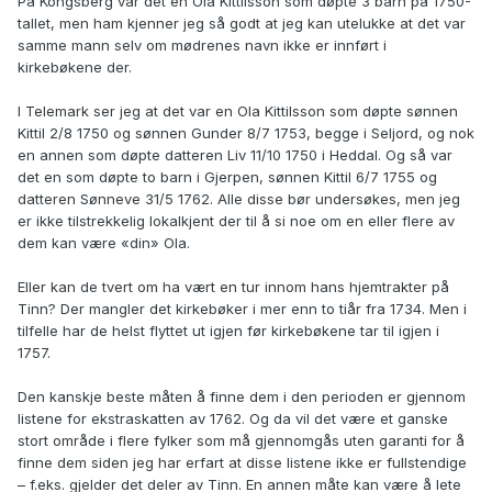
På Kongsberg var det en Ola Kittilsson som døpte 3 barn på 1750-
tallet, men ham kjenner jeg så godt at jeg kan utelukke at det var
samme mann selv om mødrenes navn ikke er innført i
kirkebøkene der.
I Telemark ser jeg at det var en Ola Kittilsson som døpte sønnen
Kittil 2/8 1750 og sønnen Gunder 8/7 1753, begge i Seljord, og nok
en annen som døpte datteren Liv 11/10 1750 i Heddal. Og så var
det en som døpte to barn i Gjerpen, sønnen Kittil 6/7 1755 og
datteren Sønneve 31/5 1762. Alle disse bør undersøkes, men jeg
er ikke tilstrekkelig lokalkjent der til å si noe om en eller flere av
dem kan være «din» Ola.
Eller kan de tvert om ha vært en tur innom hans hjemtrakter på
Tinn? Der mangler det kirkebøker i mer enn to tiår fra 1734. Men i
tilfelle har de helst flyttet ut igjen før kirkebøkene tar til igjen i
1757.
Den kanskje beste måten å finne dem i den perioden er gjennom
listene for ekstraskatten av 1762. Og da vil det være et ganske
stort område i flere fylker som må gjennomgås uten garanti for å
finne dem siden jeg har erfart at disse listene ikke er fullstendige
– f.eks. gjelder det deler av Tinn. En annen måte kan være å lete