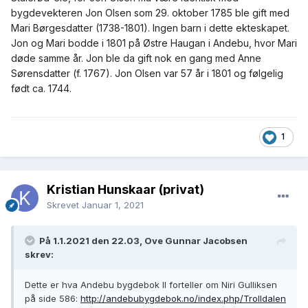
bygdevekteren Jon Olsen som 29. oktober 1785 ble gift med
Mari Børgesdatter (1738-1801). Ingen barn i dette ekteskapet.
Jon og Mari bodde i 1801 på Østre Haugan i Andebu, hvor Mari
døde samme år. Jon ble da gift nok en gang med Anne
Sørensdatter (f. 1767). Jon Olsen var 57 år i 1801 og følgelig
født ca. 1744.
1
Kristian Hunskaar (privat)
Skrevet
Januar 1, 2021
På 1.1.2021 den 22.03, Ove Gunnar Jacobsen
skrev:
Dette er hva Andebu bygdebok II forteller om Niri Gulliksen
på side 586:
http://andebubygdebok.no/index.php/Trolldalen