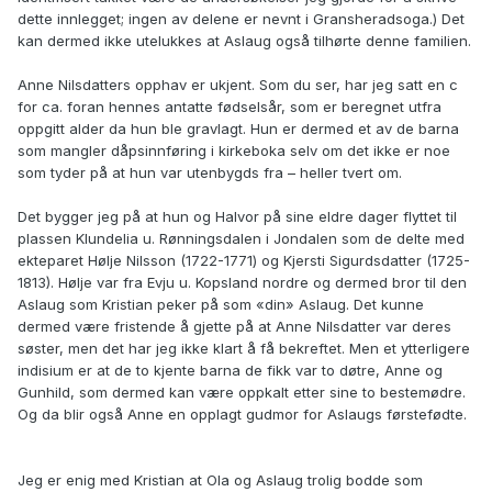
dette innlegget; ingen av delene er nevnt i Gransheradsoga.) Det
kan dermed ikke utelukkes at Aslaug også tilhørte denne familien.
Anne Nilsdatters opphav er ukjent. Som du ser, har jeg satt en c
for ca. foran hennes antatte fødselsår, som er beregnet utfra
oppgitt alder da hun ble gravlagt. Hun er dermed et av de barna
som mangler dåpsinnføring i kirkeboka selv om det ikke er noe
som tyder på at hun var utenbygds fra – heller tvert om.
Det bygger jeg på at hun og Halvor på sine eldre dager flyttet til
plassen Klundelia u. Rønningsdalen i Jondalen som de delte med
ekteparet Hølje Nilsson (1722-1771) og Kjersti Sigurdsdatter (1725-
1813). Hølje var fra Evju u. Kopsland nordre og dermed bror til den
Aslaug som Kristian peker på som «din» Aslaug. Det kunne
dermed være fristende å gjette på at Anne Nilsdatter var deres
søster, men det har jeg ikke klart å få bekreftet. Men et ytterligere
indisium er at de to kjente barna de fikk var to døtre, Anne og
Gunhild, som dermed kan være oppkalt etter sine to bestemødre.
Og da blir også Anne en opplagt gudmor for Aslaugs førstefødte.
Jeg er enig med Kristian at Ola og Aslaug trolig bodde som