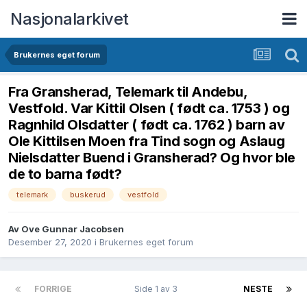
Nasjonalarkivet
Brukernes eget forum
Fra Gransherad, Telemark til Andebu,
Vestfold. Var Kittil Olsen ( født ca. 1753 ) og
Ragnhild Olsdatter ( født ca. 1762 ) barn av
Ole Kittilsen Moen fra Tind sogn og Aslaug
Nielsdatter Buend i Gransherad? Og hvor ble
de to barna født?
telemark
buskerud
vestfold
Av Ove Gunnar Jacobsen
Desember 27, 2020
i
Brukernes eget forum
FORRIGE
Side 1 av 3
NESTE