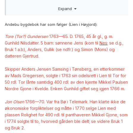
og blod på Gunhild enn det lille som står i Andebu
Expand
bygdebok; fins det f.eks. et aldersanslag og hva står det om
henne de gangene hun med sikkerhet eller sannsynlighet
kan identifiseres i kildene? For egen del er min hittil siste
Andebu bygdebok har som følger (Lien i Høyjord):
kjente forbindelse til Andebu på 1500-tallet med unntak av
noen som var innom der på korte "mellomlandinger".
Tore (Tor?) Gundersen
1763—65. D. 1765, 45 år gl., g. m.
Gunhild Nilsdatter. 5 barn: sønnene Jens (kom til
Nes
; se d.g.,
Bruk 1 a.b), Anders, Gullik (se ndfr.) og Simon (Mons) og
datteren Gjertrud.
Skipper Anders Jensen Samsing i Tønsberg, en etterkommer
av Mads Gregersen, solgte i 1763 sin odelsrett i Lien til Tor for
50 rdl. Tor lånte samtidig 400 rdl. av den kjente Mikkel Paulsen
Nordre Gjone i Kvelde. Enken Gunhild giftet seg igjen 1766 m.
Jon Olsen
1766—70. Var fra Bø i Telemark. Han klarte ikke de
økonomiske forpliktelser og måtte i 1770 selge Lien med
plassen Rolighet for 490 rdl. til panthaveren Mikkel Gjone, som
i 1774 solgte til to, hvorved gården ble delt; se videre Bruk 1
og Bruk 2.