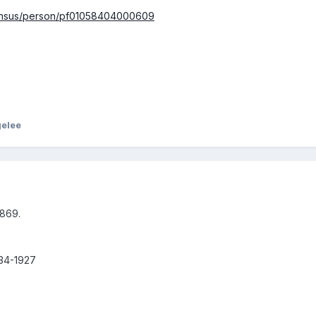
/census/person/pf01058404000609
gelee
1869.
634-1927