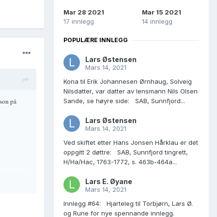
Mar 28 2021
Mar 15 2021
17 innlegg
14 innlegg
POPULÆRE INNLEGG
Lars Østensen
Mars 14, 2021
Kona til Erik Johannesen Ørnhaug, Solveig
Nilsdatter, var datter av lensmann Nils Olsen
Sande, se høyre side: SAB, Sunnfjord...
nson på
Lars Østensen
Mars 14, 2021
Ved skiftet etter Hans Jonsen Hårklau er det
oppgitt 2 døttre: SAB, Sunnfjord tingrett,
H/Ha/Hac, 1763-1772, s. 463b-464a...
Lars E. Øyane
Mars 14, 2021
Innlegg #64: Hjarteleg til Torbjørn, Lars Ø.
og Rune for nye spennande innlegg.