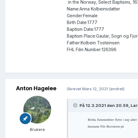
in the Norway, Select Baptisms, 1
Name:Anna Kolbeinsdatter
##### (kvar fødd/oppvaksi?)
Gender:Female
Birth Date:1777
Baptism Date:1777
Baptism Place:Gaular, Sogn og Fj
Father:Kolbein Tosteinsen
FHL Film Number:126396
Anton Hagelee
Skrevet
Mars 12, 2021
(endret)
På 12.3.2021 den 20.59, Lar
Britha Simonsdotter flytte i ung alder
husmann Nils Berentson på
Brukere