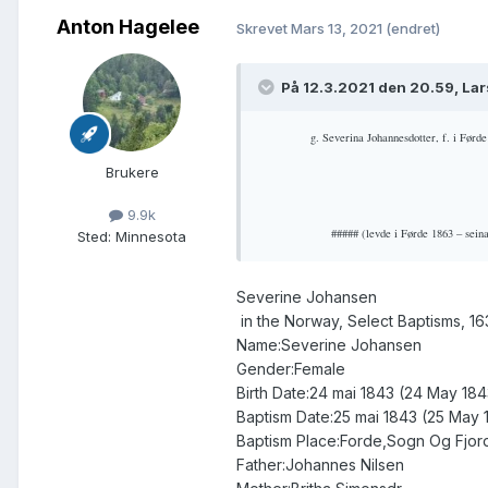
Anton Hagelee
Skrevet
Mars 13, 2021
(endret)
På 12.3.2021 den 20.59, Lar
g. Severina Johannesdotter, f. i Førde
Brukere
9.9k
##### (levde i Førde 1863 – sein
Sted
:
Minnesota
Severine Johansen
in the Norway, Select Baptisms, 1
Name:Severine Johansen
Gender:Female
Birth Date:24 mai 1843 (24 May 184
Baptism Date:25 mai 1843 (25 May 
Baptism Place:Forde,Sogn Og Fjo
Father:Johannes Nilsen