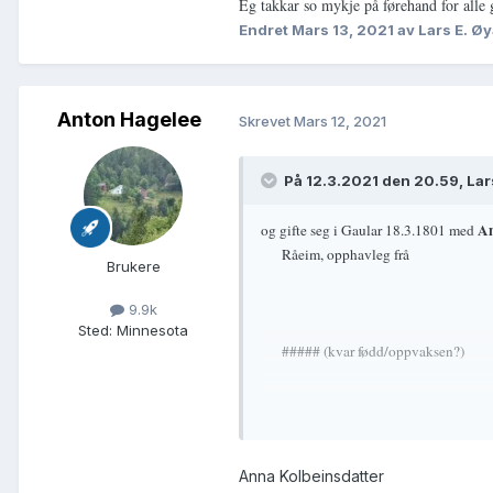
Eg takkar so mykje på førehand for alle 
Endret
Mars 13, 2021
av Lars E. Ø
Anton Hagelee
Skrevet
Mars 12, 2021
På 12.3.2021 den 20.59, Lar
An
og gifte seg i Gaular 18.3.1801 med
Råeim, opphavleg frå
Brukere
9.9k
Sted
:
Minnesota
##### (kvar fødd/oppvaksen?)
og kona Borni Monsdotter frå
Anna Kolbeinsdatter