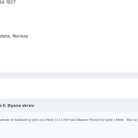
634-1927
ordane, Norway
s E. Øyane skrev:
 attende til Sunnfjord og gifte seg i Førde 13.11.1825 med Johannes Nilsson frå Gjelle i Førde.
Han var