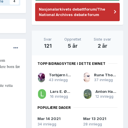
re
4
Nasjonalarkivets debattforum/The
National Archives debate forum
Svar
Opprettet
Siste svar
121
5 år
2 år
 som
TOPP BIDRAGSYTERE I DETTE EMNET
lere born før
Torbjørn Igelkjøn
Rune Thorstensen
43 innlegg
37 innlegg
te vetta
Lars E. Øyane
Anton Hagelee
16 innlegg
12 innlegg
POPULÆRE DAGER
Mar 14 2021
Mar 13 2021
34 innlegg
28 innlegg