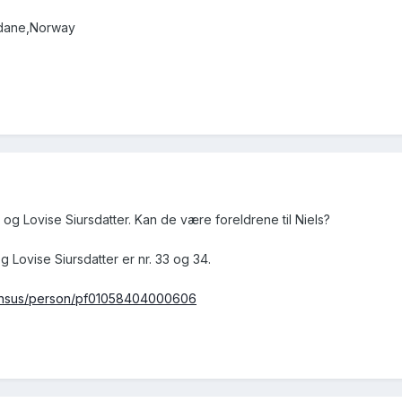
rdane,Norway
g Lovise Siursdatter. Kan de være foreldrene til Niels?
g Lovise Siursdatter er nr. 33 og 34.
/census/person/pf01058404000606