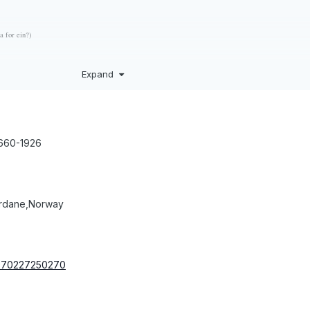
a for ein?)
Expand
1660-1926
ordane,Norway
20070227250270