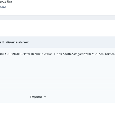
gode tips!
yane
s E. Øyane skrev:
na Colbensdotter
frå Råeim i Gaular.
Ho var dotter av gardbrukar Colben Torste
Expand