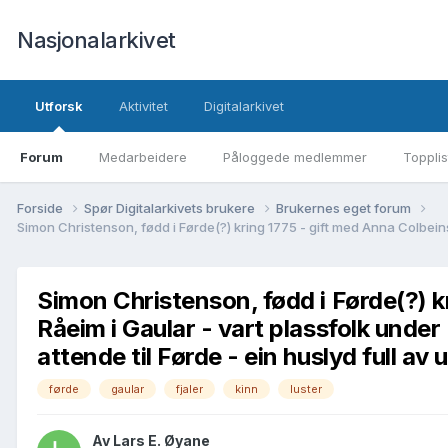
Nasjonalarkivet
Utforsk
Aktivitet
Digitalarkivet
Forum
Medarbeidere
Påloggede medlemmer
Topplis
Forside
Spør Digitalarkivets brukere
Brukernes eget forum
Simon Christenson, fødd i Førde(?) k
Råeim i Gaular - vart plassfolk under 
attende til Førde - ein huslyd full av 
førde
gaular
fjaler
kinn
luster
Av Lars E. Øyane