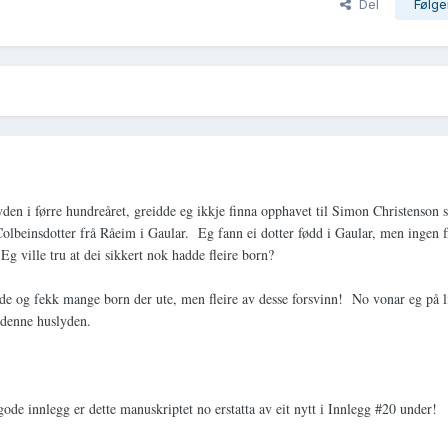
Del
Følge
den i førre hundreåret, greidde eg ikkje finna opphavet til Simon Christenson
lbeinsdotter frå Råeim i Gaular. Eg fann ei dotter fødd i Gaular, men ingen f
Eg ville tru at dei sikkert nok hadde fleire born?
ørde og fekk mange born der ute, men fleire av desse forsvinn! No vonar eg på li
r denne huslyden.
nnlegg er dette manuskriptet no erstatta av eit nytt i Innlegg #20 under!