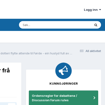
Logg inn
All aktivitet
Simon Christenson, fødd i Førde(?) kring 1775 - gift med Anna Colbeinsdotter frå Råeim i Gaular - vart plassfolk under Rønnei i Luster, men eine dotteri flytte attende til Førde - ein huslyd full av utfordringar?
 frå
KUNNGJØRINGER
Ordensregler for debattene /
Discussion forum rules