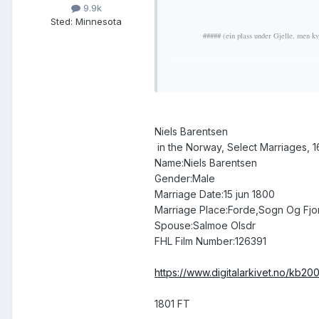
9.9k
Sted
:
Minnesota
##### (ein plass under Gjelle, men kv
under Gjelle, opphavleg frå
Niels Barentsen
in the Norway, Select Marriages, 
##### (kvar fødd/oppvaksen?)
Name:Niels Barentsen
Gender:Male
Marriage Date:15 jun 1800
Marriage Place:Forde,Sogn Og Fj
og kona Salmøy Olsdotter frå
Spouse:Salmoe Olsdr
FHL Film Number:126391
https://www.digitalarkivet.no/kb
1801 FT