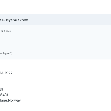
s E. Øyane skrev:
 24.5.1843,
are lagnad?)
634-1927
3)
1843)
rdane,Norway