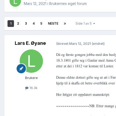
Mars 12, 2021
i
Brukernes eget forum
1
2
3
4
5
NESTE
Side 1 av 5
Lars E. Øyane
Skrevet
Mars 12, 2021
(endret)
Då eg første gongen jobba med den husly
18.3.1801 gifte seg i Gaular med Anna Co
etter at dei i 1812 var komne til Luster. 
Denne eldste dotteri gifte seg ut att i F
Brukere
hjelp til å skaffa eit betre overblikk ove
16.3k
Her følgjer eit oppdatert manuskript:
~~~~~~~~~~~~~~~~NB: Etter mange gode i