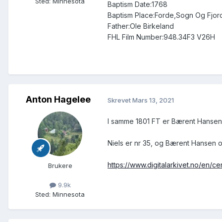
Sted
:
Minnesota
Baptism Date:1768
Baptism Place:Forde,Sogn Og Fjo
Father:Ole Birkeland
FHL Film Number:948.34F3 V26H
Anton Hagelee
Skrevet
Mars 13, 2021
I samme 1801 FT er Bærent Hansen o
Niels er nr 35, og Bærent Hansen o
https://www.digitalarkivet.no/en
Brukere
9.9k
Sted
:
Minnesota