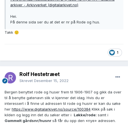
arkiver - Arkivverket (digitalarkivet.no)
Hei.
På denne sida ser du at det er nr på Rode og hus.
Takk
🙂
1
Rolf Hestetræet
Skrevet
Desember 15, 2022
Bergen benyttet rode og huser frem til 1906-1907 og gikk da over
til å benytte gatenavn slik vi kjenner det idag. Hvis du er
interessert i å finne ut adressen til rode og husnr er kan du søke
her
https://www.digitalarkivet.no/source/100384
Klikk på søk i
kilden og legg inn det du søker etter i
Løkke/rode:
samt i
Gammelt gårdsnr/husnr
så får du opp den «nye» adressen.