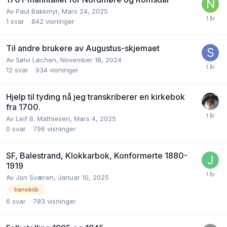
Av
Paul Bakkmyr
,
Mars 24, 2025
1
svar
842
visninger
Til andre brukere av Augustus-skjemaet
Av
Sølvi Løchen
,
November 18, 2024
12
svar
934
visninger
Hjelp til tyding nå jeg transkriberer en kirkebok
fra 1700.
Av
Leif B. Mathiesen
,
Mars 4, 2025
0
svar
796
visninger
SF, Balestrand, Klokkarbok, Konformerte 1880-
1919
Av
Jon Sværen
,
Januar 10, 2025
transkrib
6
svar
783
visninger