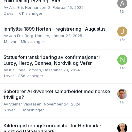
Folketelling 1825 og 1845
Av
Ard-Erik Hermansen-2
,
Februar 16, 2025
2
svar
611
visninger
Innflyttta 1899 Horten - registrering i Augustus
Av
Jon Erik Berg-Hansen
,
Januar 22, 2025
13
svar
1.1k
visninger
Status for transkribering av konfirmasjoner i
Lurøy, Herøy, Dønnes, Nordvik og Vefsn
Av
Kjell Inge Tomren
,
Desember 29, 2024
1
svar
856
visninger
Saboterer Arkivverket samarbeidet med norske
frivillige?
Av
Steinar Vasaasen
,
November 24, 2024
6
svar
1.3k
visninger
Kilderegistreringskoordinator for Hedmark -
Slekt og Data Hedmark