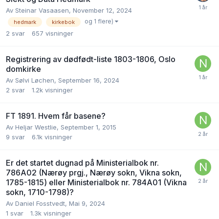
Av
Steinar Vasaasen
,
November 12, 2024
og 1 flere)
hedmark
kirkebok
2
svar
657
visninger
Registrering av dødfødt-liste 1803-1806, Oslo
domkirke
Av
Sølvi Løchen
,
September 16, 2024
2
svar
1.2k
visninger
FT 1891. Hvem får basene?
Av
Heljar Westlie
,
September 1, 2015
9
svar
6.1k
visninger
Er det startet dugnad på Ministerialbok nr.
786A02 (Nærøy prgj., Nærøy sokn, Vikna sokn,
1785-1815) eller Ministerialbok nr. 784A01 (Vikna
sokn, 1710-1798)?
Av
Daniel Fosstvedt
,
Mai 9, 2024
1
svar
1.3k
visninger