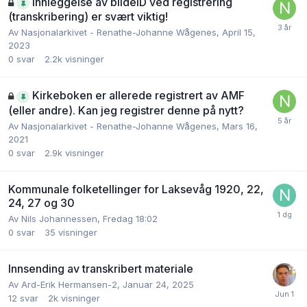
Innleggelse av bildeID ved registrering
(transkribering) er svært viktig!
Av
Nasjonalarkivet - Renathe-Johanne Wågenes
,
April 15,
2023
0
svar
2.2k
visninger
Kirkeboken er allerede registrert av AMF
(eller andre). Kan jeg registrer denne på nytt?
Av
Nasjonalarkivet - Renathe-Johanne Wågenes
,
Mars 16,
2021
0
svar
2.9k
visninger
Kommunale folketellinger for Laksevåg 1920, 22,
24, 27 og 30
Av
Nils Johannessen
,
Fredag 18:02
0
svar
35
visninger
Innsending av transkribert materiale
Av
Ard-Erik Hermansen-2
,
Januar 24, 2025
12
svar
2k
visninger