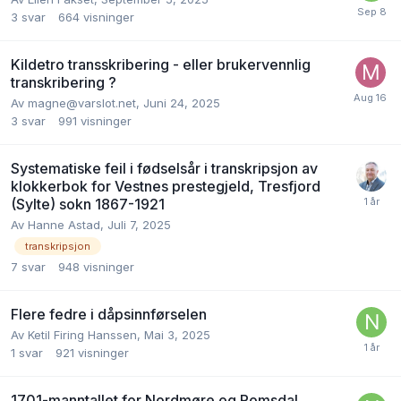
3
svar
664
visninger
Kildetro transskribering - eller brukervennlig
transkribering ?
Av
magne@varslot.net
,
Juni 24, 2025
3
svar
991
visninger
Systematiske feil i fødselsår i transkripsjon av
klokkerbok for Vestnes prestegjeld, Tresfjord
(Sylte) sokn 1867-1921
Av
Hanne Astad
,
Juli 7, 2025
transkripsjon
7
svar
948
visninger
Flere fedre i dåpsinnførselen
Av
Ketil Firing Hanssen
,
Mai 3, 2025
1
svar
921
visninger
1701-manntallet for Nordmøre og Romsdal