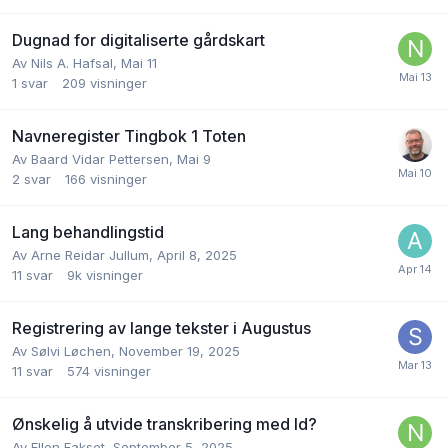
Dugnad for digitaliserte gårdskart
Av
Nils A. Hafsal
,
Mai 11
1
svar
209
visninger
Navneregister Tingbok 1 Toten
Av
Baard Vidar Pettersen
,
Mai 9
2
svar
166
visninger
Lang behandlingstid
Av
Arne Reidar Jullum
,
April 8, 2025
11
svar
9k
visninger
Registrering av lange tekster i Augustus
Av
Sølvi Løchen
,
November 19, 2025
11
svar
574
visninger
Ønskelig å utvide transkribering med Id?
Av
Ellen Fakset
,
September 5, 2025