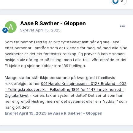
5
Aase R Sæther - Gloppen
Skrevet
April 15, 2025
Som før nemnt: Histreg er blitt fyrstevalet mitt når eg skal leite
etter personar i område som er ukjende for meg, så med alle sine
svakhetar er det ein fantastisk reiskap. Eg prøver å koble saman
mykje sjølv når eg er på leiting, men i alle fall i vårt område er det
EI kjelde eg sjeldan koblar inn: 1891-tellinga.
Mange stadar står ikkje personane på kvar gard i familievis
rekkjefølgje, td her
001 Harald Kristpinussen - 012* Bruland - 002
- Tellingskretsoversikt - Folketelling 1891 for 1447 Innvik herred -
Digitalarkivet
- korleis taklar systemet dette? Det ser ut som han
her er grei på Histreg, men er det systemet eller ein "ryddar" som
har gjort det?
Endret
April 15, 2025
av Aase R Sæther - Gloppen