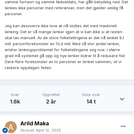
samme fornavn og samme fødseldato, har gått betydelig ned. Det
lenkes ikke personer med referanser, men det gjelder veldig få
personer.
Jeg kan dessverre ikke love at nå sluttes det med maskinell
lenking. Det er så mange lenker igjen at vi kan ikke si at resten
skal tas manuelt. Av de store folketellingene er det nå lenket 9,1
mill. personforekomster av 13,4 mill. Med så stor andel lenker,
endrer lenkingsproblemet for folketellingene seg noe. I større
grad må systemet gå opp og nye lenker bidrar til å redusere feil.
Dere flere forekomster av to personer er lenket sammen, vil vi
raskere oppdagen feilen.
Svar
Opprettet
Siste svar
1.6k
2 år
14 t
Arild Maka
Skrevet
April 12, 2025