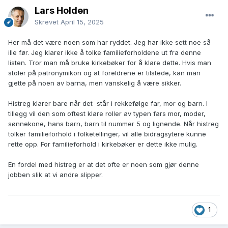
Lars Holden
Skrevet
April 15, 2025
Her må det være noen som har ryddet. Jeg har ikke sett noe så
ille før. Jeg klarer ikke å tolke familieforholdene ut fra denne
listen. Tror man må bruke kirkebøker for å klare dette. Hvis man
stoler på patronymikon og at foreldrene er tilstede, kan man
gjette på noen av barna, men vanskelig å være sikker.
Histreg klarer bare når det står i rekkefølge far, mor og barn. I
tillegg vil den som oftest klare roller av typen fars mor, moder,
sønnekone, hans barn, barn til nummer 5 og lignende. Når histreg
tolker familieforhold i folketellinger, vil alle bidragsytere kunne
rette opp. For familieforhold i kirkebøker er dette ikke mulig.
En fordel med histreg er at det ofte er noen som gjør denne
jobben slik at vi andre slipper.
1