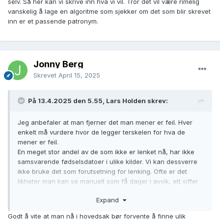
selv. Så her kan vi skrive inn hva vi vil. Tror det vil være rimelig
vanskelig å lage en algoritme som sjekker om det som blir skrevet
inn er et passende patronym.
Jonny Berg
Skrevet
April 15, 2025
På 13.4.2025 den 5.55, Lars Holden skrev:
Jeg anbefaler at man fjerner det man mener er feil. Hver
enkelt må vurdere hvor de legger terskelen for hva de
mener er feil.
En meget stor andel av de som ikke er lenket nå, har ikke
samsvarende fødselsdatoer i ulike kilder. Vi kan dessverre
ikke bruke det som forutsetning for lenking. Ofte er det
likheter man kan se manuelt som få dager i avvik, ett siffer
feil etc.
Expand
Programmet lenker sammen to personer og har ikke noen
Godt å vite at man nå i hovedsak bør forvente å finne ulik