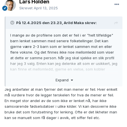
Lars Holden
Skrevet
April 13, 2025
På 12.4.2025 den 23.23, Arild Maka skrev:
I mange av de profilene som det er feil i er "helt tilfeldige"
barn lenket sammen med senere folketellinger. Det kan
gjerne være 2-3 barn som er lenket sammen mot en eller
flere voksne. Og det finnes ikke noe mellomledd som viser
at dette er samme person. Når jeg skal sjekke en slik profil
har jeg 3 valg. Enten kan jeg delenke alt som er usikkert, jeg
kan finne et mellomledd, gjerne en vielse, som kobler
sammen barn og voksen, eller jeg kan slette en
Expand
forekomst/kilde som gir feil, f. eks. en folketelling, og
profilen fremstår som feilfri, selv om nesten alt er feil.
Jeg anbefaler at man fjerner det man mener er feil. Hver enkelt
må vurdere hvor de legger terskelen for hva de mener er feil.
I mange tilfeller er det forskjellig f. dato ifm dåpen og f. dato
En meget stor andel av de som ikke er lenket nå, har ikke
den voksne personen har i folketellingen den er linket til. Så
samsvarende fødselsdatoer i ulike kilder. Vi kan dessverre ikke
for meg ser lenkingen ut til å være alt for tilfeldig. Det virker
bruke det som forutsetning for lenking. Ofte er det likheter man
også som en tar en profil med 5-6 kilder og linker sammen
kan se manuelt som få dager i avvik, ett siffer feil etc.
med en annen profil, og plutselig er det dobbelt av både
dåp, vielse og et par folketellinger. Da hjelper det lite at den