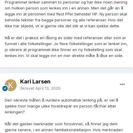
Programmet lenker sammen to personer og har ikke noen mening
kilden en ser på, ser ut til å passe inn i den andre profilen.
om hvilken person som lenkes inn i en annen. Men det går an å
legge inn at personen med flest PFer beholder HP. Ny person skal
Vi må få på plass et sted vi kan krysse av for en profil som
beholde tekster fra begge personer og alle referanser. Hvis det
er manuelt sjekket og som ikke tas inn i automatisk kobling.
ikke har skjedd, vil vi gjerne vite det slik at vi kan sjekke dette.
For alle profiler som ikke har dette krysset må vi anta at
profilen er koblet opp av algoritmer og dermed ikke
Nå er det i praksis en låsing av sider med referanser eller som er
dobbeltsjekket. Jeg vil tro jeg må inn i 5000 profiler og sette
funnet i alle folketellinger. Jo flere folketellinger som er lenket inn,
et kryss, men det får så være.
jo sikrere at programmet ikke finner en ny folketelling som skal
lenkes inn. Vi skal legge inn en mer direkte måte å låse en side.
En siste ting som irriterer meg en smule er at det som kobles
inn i en profil ser ut til å bli HP. Det gjør det gjerne lett å se
hva som er koblet inn. Men det sletter samtidig alt som er
lagt inn av tekst på denne profilen. Den nye teksten hentes
Kari Larsen
fra profilen som linkes inn som HP, og det meste annet blir
slettet.
Skrevet
April 13, 2025
Den sikreste måten å vurdere automatisk lenking på, er vel å
sjekke hvor mange ulike foreldrepar en person får/har etter
lenkingen?
Når det gjelder merknader som forsvinner, så finner jeg dem
gjerne senere, i en annen familiekonstellasjon. Hvis merknaden