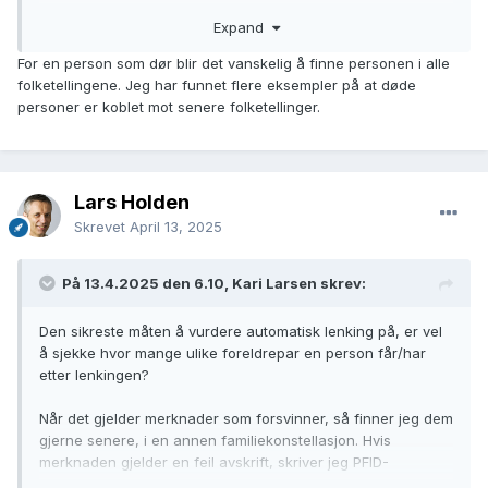
terskel mener at det er en feillenking. Da kan programmet
Expand
lenke til en personforekomst og etterpå splitte. Dette gjelder
imidlertid under 1000 personer nasjonalt. Lenker som er
For en person som dør blir det vanskelig å finne personen i alle
markert som sikre, blir ikke splittet. Dette fungerer som to
folketellingene. Jeg har funnet flere eksempler på at døde
måter å låse en side på, lag referanser eller finn i alle
personer er koblet mot senere folketellinger.
folketellingene.
Lars Holden
Skrevet
April 13, 2025
På 13.4.2025 den 6.10, Kari Larsen skrev:
Den sikreste måten å vurdere automatisk lenking på, er vel
å sjekke hvor mange ulike foreldrepar en person får/har
etter lenkingen?
Når det gjelder merknader som forsvinner, så finner jeg dem
gjerne senere, i en annen familiekonstellasjon. Hvis
merknaden gjelder en feil avskrift, skriver jeg PFID-
referansen i merknaden.