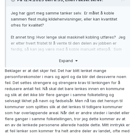
Jeg har gjort meg samme tanker selv. Er målet å koble
sammen flest mulig kildehenvisninger, eller kan kvantitet
ofres for kvalitet?
Et annet ting: Hvor lenge skal maskinell kobling utføres? Jeg
er etter hvert fristet til å vente til den delen av jobben er
ferdig, så kan jeg være med å koble manuelt etterpå. Som
Arild Maka også skriver, ligger det ofte mye jobb bak en
Expand
antatt ferdig personprofil. Og å splitte personer kan være
enkelt, men blir atskillig tyngre hvis mye er gjort på én eller
Beklager er at det skjer feil. Det har blitt lenket mange
flere av de "involverte". For én person er det gjerne dåp,
personforekomster i mars og april og da blir det dessverre noen
folketellinger, en vielse eller to, en haug med barnefødsler,
feil. Det settes strengere og strengere krav til lenkingen for å
begravelse - gjerne to i slengen (MINI+KLOK). Å skulle treffe
redusere antall feil. Nå skal det bare lenkes innen en kommune
100% på hvilke som skal være med, kan fort bli vanskelig.
og slik at det ikke blir flere ganger i samme folketelling og
selvsagt likhet på navn og fødselsår. Men nå tas det hensyn til
kommuner som splittes slik at det lenkes til tidligere kommuner
som har overlappende areal. Når det er andre steder i landet eller
flere ganger i samme folketellingen, tror jeg dette kommer av at
en av de lenkede personene allerede hadde dette. Mitt inntrykk er
at feil lenker som kommer fra helt andre deler av landet, ofte med