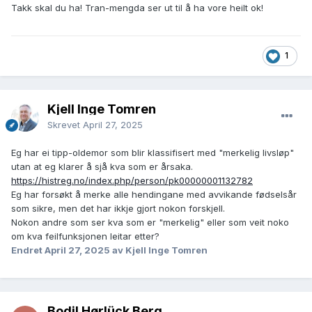
Takk skal du ha! Tran-mengda ser ut til å ha vore heilt ok!
1
Kjell Inge Tomren
Skrevet
April 27, 2025
Eg har ei tipp-oldemor som blir klassifisert med "merkelig livsløp"
utan at eg klarer å sjå kva som er årsaka.
https://histreg.no/index.php/person/pk00000001132782
Eg har forsøkt å merke alle hendingane med avvikande fødselsår
som sikre, men det har ikkje gjort nokon forskjell.
Nokon andre som ser kva som er "merkelig" eller som veit noko
om kva feilfunksjonen leitar etter?
Endret
April 27, 2025
av Kjell Inge Tomren
Bodil Hørlück Berg