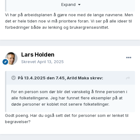
Expand
Noe som tar mye tid, er å slette deler av eviglange navnefelt
Vi har på arbeidsplanen å gjøre noe med de lange navnene. Men
som har dradd med seg mange navn fra historiske tider. Det
det er hele tiden noe vi må prioritere foran. Vi ser på alle ideer til
burde kanskje komme en funksjon som fjerner dublettnavn
forbedringer både av lenking og brukergrensesnittet.
og i hvert fall navn som overhodet ikke finnes i tilhørende
PFID-er?
Lars Holden
Skrevet
April 13, 2025
På 13.4.2025 den 7.45, Arild Maka skrev:
For en person som dør blir det vanskelig å finne personen i
alle folketellingene. Jeg har funnet flere eksempler på at
døde personer er koblet mot senere folketellinger.
Godt poeng. Har du også sett det for personer som er lenket til
begravelser?