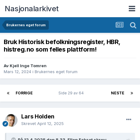
Nasjonalarkivet
Brukernes eget forum
Bruk Historisk befolkningsregister, HBR,
histreg.no som felles plattform!
Av Kjell Inge Tomren
Mars 12, 2024
i
Brukernes eget forum
FORRIGE
Side 29 av 64
NESTE
Lars Holden
Skrevet
April 12, 2025
På 12.4.2025 den 8.33, Ellen Fakset skrev: