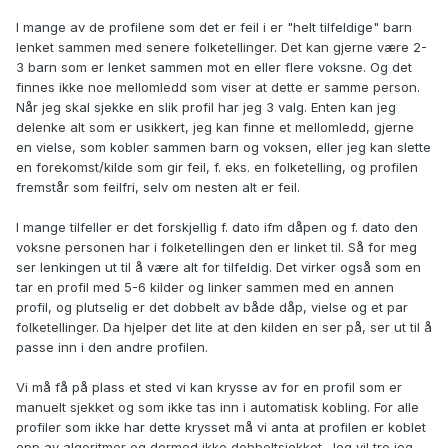
I mange av de profilene som det er feil i er "helt tilfeldige" barn
lenket sammen med senere folketellinger. Det kan gjerne være 2-
3 barn som er lenket sammen mot en eller flere voksne. Og det
finnes ikke noe mellomledd som viser at dette er samme person.
Når jeg skal sjekke en slik profil har jeg 3 valg. Enten kan jeg
delenke alt som er usikkert, jeg kan finne et mellomledd, gjerne
en vielse, som kobler sammen barn og voksen, eller jeg kan slette
en forekomst/kilde som gir feil, f. eks. en folketelling, og profilen
fremstår som feilfri, selv om nesten alt er feil.
I mange tilfeller er det forskjellig f. dato ifm dåpen og f. dato den
voksne personen har i folketellingen den er linket til. Så for meg
ser lenkingen ut til å være alt for tilfeldig. Det virker også som en
tar en profil med 5-6 kilder og linker sammen med en annen
profil, og plutselig er det dobbelt av både dåp, vielse og et par
folketellinger. Da hjelper det lite at den kilden en ser på, ser ut til å
passe inn i den andre profilen.
Vi må få på plass et sted vi kan krysse av for en profil som er
manuelt sjekket og som ikke tas inn i automatisk kobling. For alle
profiler som ikke har dette krysset må vi anta at profilen er koblet
opp av algoritmer og dermed ikke dobbeltsjekket. Jeg vil tro jeg