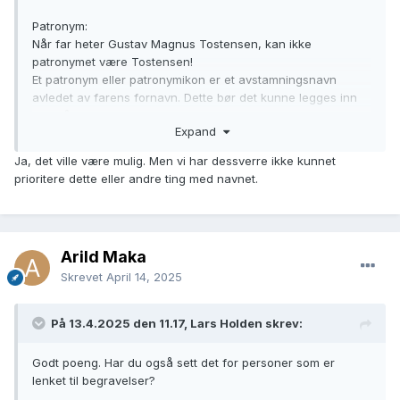
Patronym:
Når far heter Gustav Magnus Tostensen, kan ikke
patronymet være Tostensen!
Et patronym eller patronymikon er et avstamningsnavn
avledet av farens fornavn. Dette bør det kunne legges inn
test på.
Expand
Ja, det ville være mulig. Men vi har dessverre ikke kunnet
prioritere dette eller andre ting med navnet.
Arild Maka
Skrevet
April 14, 2025
På 13.4.2025 den 11.17, Lars Holden skrev:
Godt poeng. Har du også sett det for personer som er
lenket til begravelser?