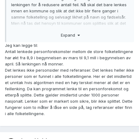
lenkingen for å redusere antall feil. Nå skal det bare lenkes
innen en kommune og slik at det ikke blir flere ganger i
samme folketelling og selvsagt likhet på navn og fødselsår.
Men nå tas det hensyn til kommuner som splittes slik at det
lenkes til tidligere kommuner som har overlappende areal.
Expand
Når det er andre steder i landet eller flere ganger i samme
folketellingen, tror jeg dette kommer av at en av de lenkede
Jeg kan legge til:
personene allerede hadde dette. Mitt inntrykk er at feil
Antall lenkede personforekomster mellom de store folketellingene
lenker som kommer fra helt andre deler av landet, ofte med
har økt fra 8,9 i begynnelsen av mars til 9,1 mill i begynnelsen av
samme fornavn og samme fødseldato, har gått betydelig
april. Så lenkingen nå monner.
ned. Det lenkes ikke personer med referanser, men det
Det lenkes ikke personsider med referanser. Det lenkes heller ikke
gjelder veldig få personer.
personer som er funnet i alle folketellingene. Her er det imidlertid
et unntak hvis algoritmen med en høy terskel mener at det er en
Jeg kan dessverre ikke love at nå sluttes det med maskinell
feillenking. Da kan programmet lenke til en personforekomst og
lenking. Det er så mange lenker igjen at vi kan ikke si at
etterpå splitte. Dette gjelder imidlertid under 1000 personer
resten skal tas manuelt. Av de store folketellingene er det
nasjonalt. Lenker som er markert som sikre, blir ikke splittet. Dette
nå lenket 9,1 mill. personforekomster av 13,4 mill. Med så
fungerer som to måter å låse en side på, lag referanser eller finn
stor andel lenker, endrer lenkingsproblemet for
i alle folketellingene.
folketellingene seg noe. I større grad må systemet gå opp
og nye lenker bidrar til å redusere feil. Dere flere
forekomster av to personer er lenket sammen, vil vi raskere
oppdagen feilen.