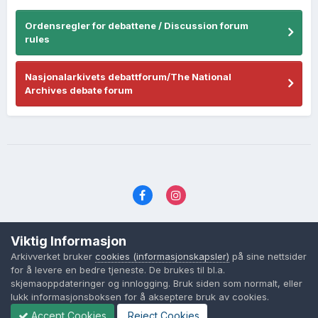
Ordensregler for debattene / Discussion forum
rules
Nasjonalarkivets debattforum/The National
Archives debate forum
Språk
Personvernvilkår
Kontakt oss
Viktig Informasjon
Cookies (informasjonskapsler)
Arkivverket bruker
cookies (informasjonskapsler)
på sine nettsider
Powered by Invision Community
for å levere en bedre tjeneste. De brukes til bl.a.
skjemaoppdateringer og innlogging. Bruk siden som normalt, eller
lukk informasjonsboksen for å akseptere bruk av cookies.
Accept Cookies
Reject Cookies