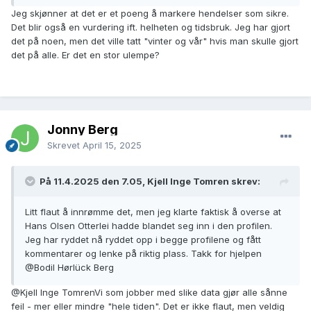
imidlertid under 1000 personer nasjonalt. Lenker som er
Jeg skjønner at det er et poeng å markere hendelser som sikre.
markert som sikre, blir ikke splittet. Dette fungerer som to
Det blir også en vurdering ift. helheten og tidsbruk. Jeg har gjort
måter å låse en side på, lag referanser eller finn i alle
det på noen, men det ville tatt "vinter og vår" hvis man skulle gjort
folketellingene.
det på alle. Er det en stor ulempe?
Jonny Berg
Skrevet
April 15, 2025
På 11.4.2025 den 7.05, Kjell Inge Tomren skrev:
Litt flaut å innrømme det, men jeg klarte faktisk å overse at
Hans Olsen Otterlei hadde blandet seg inn i den profilen.
Jeg har ryddet nå ryddet opp i begge profilene og fått
kommentarer og lenke på riktig plass. Takk for hjelpen
@Bodil Hørlück Berg
@Kjell Inge Tomren
Vi som jobber med slike data gjør alle sånne
feil - mer eller mindre "hele tiden". Det er ikke flaut, men veldig