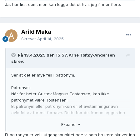
Ja, har løst dem, men kan legge det ut hvis jeg finner flere.
Arild Maka
Skrevet
April 14, 2025
På 13.4.2025 den 15.57, Arne Toftøy-Andersen
skrev:
Ser at det er mye feil i patronym.
Patronym:
Når far heter Gustav Magnus Tostensen, kan ikke
patronymet være Tostensen!
Et patronym eller patronymikon er et avstamningsnavn
avledet av farens fornavn. Dette bør det kunne legges inn
test på.
Expand
Et patronym er vel i utgangspunktet noe vi som brukere skriver inn