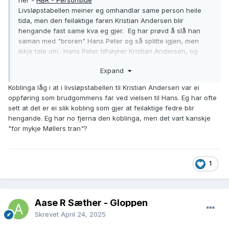
her -
HBR - Personside
Livsløpstabellen meiner eg omhandlar same person heile
tida, men den feilaktige faren Kristian Andersen blir
hengande fast same kva eg gjer. Eg har prøvd å slå han
saman med "broren" Hans Peter og så splitte igjen, men
ikkje tale om.. Hans Peter tilhøyrer Kristian Andersen, og
Hans høyrer til Kristian Hansen... Nokon som fiksar?
Expand
Koblinga låg i at i livsløpstabellen til Kristian Andersen var ei
oppføring som brudgommens far ved vielsen til Hans. Eg har ofte
sett at det er ei slik kobling som gjer at feilaktige fedre blir
hengande. Eg har no fjerna den koblinga, men det vart kanskje
"for mykje Møllers tran"?
1
Aase R Sæther - Gloppen
Skrevet
April 24, 2025