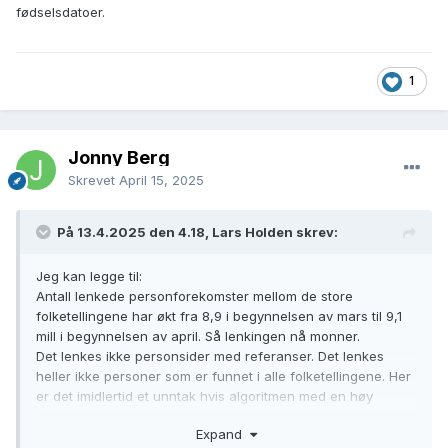
mening om hvilken person som lenkes inn i en annen. Men
fødselsdatoer.
det går an å legge inn at personen med flest PFer beholder
HP. Ny person skal beholde tekster fra begge personer og
alle referanser. Hvis det ikke har skjedd, vil vi gjerne vite det
slik at vi kan sjekke dette.
1
Nå er det i praksis en låsing av sider med referanser eller
som er funnet i alle folketellinger. Jo flere folketellinger som
Jonny Berg
er lenket inn, jo sikrere at programmet ikke finner en ny
Skrevet
April 15, 2025
folketelling som skal lenkes inn. Vi skal legge inn en mer
direkte måte å låse en side.
På 13.4.2025 den 4.18, Lars Holden skrev:
Jeg kan legge til:
Antall lenkede personforekomster mellom de store
folketellingene har økt fra 8,9 i begynnelsen av mars til 9,1
mill i begynnelsen av april. Så lenkingen nå monner.
Det lenkes ikke personsider med referanser. Det lenkes
heller ikke personer som er funnet i alle folketellingene. Her
er det imidlertid et unntak hvis algoritmen med en høy
terskel mener at det er en feillenking. Da kan programmet
Expand
lenke til en personforekomst og etterpå splitte. Dette gjelder