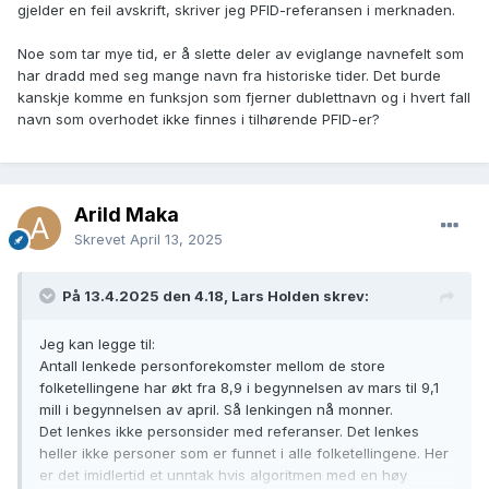
gjelder en feil avskrift, skriver jeg PFID-referansen i merknaden.
Noe som tar mye tid, er å slette deler av eviglange navnefelt som
har dradd med seg mange navn fra historiske tider. Det burde
kanskje komme en funksjon som fjerner dublettnavn og i hvert fall
navn som overhodet ikke finnes i tilhørende PFID-er?
Arild Maka
Skrevet
April 13, 2025
På 13.4.2025 den 4.18, Lars Holden skrev:
Jeg kan legge til:
Antall lenkede personforekomster mellom de store
folketellingene har økt fra 8,9 i begynnelsen av mars til 9,1
mill i begynnelsen av april. Så lenkingen nå monner.
Det lenkes ikke personsider med referanser. Det lenkes
heller ikke personer som er funnet i alle folketellingene. Her
er det imidlertid et unntak hvis algoritmen med en høy