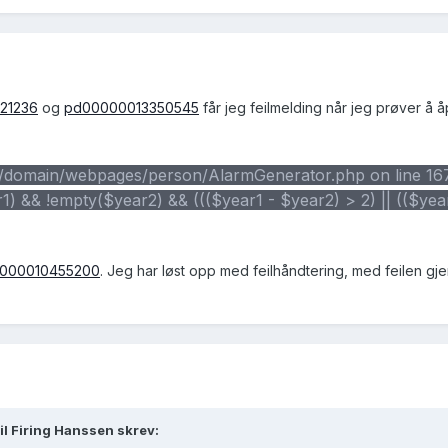
21236
og
pd00000013350545
får jeg feilmelding når jeg prøver å 
/domain/webpages/person/AlarmGenerator.php on line 167
!empty($year2) && ((($year1 - $year2) > 2) || (($yea
000010455200
. Jeg har løst opp med feilhåndtering, med feilen gj
il Firing Hanssen skrev: