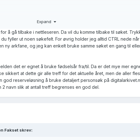
l til å ha +/- (x)år ?
Expand
 for å gå tilbake i nettleseren. Da vil du komme tilbake til søket. Try
du fyller ut noen søkefelt. For øvrig holder jeg alltid CTRL nede når 
n ny arkfane, og jeg kan enkelt bruke samme søket en gang til eller
jelden det er egnet å bruke fødselsår fra/til. Da er det mye mer egnet
ke sikkert at dette gir alle treff for det aktuelle året, men de aller f
od reserveløsning å bruke detaljert personsøk på digitalarkivet.no
n 2 navn slik at antall treff begrenses en god del.
en Fakset skrev: