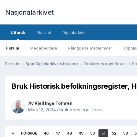
Nasjonalarkivet
Utforsk
Aktivitet
Digitalarkivet
Forum
Medarbeidere
Påloggede medlemmer
Topplis
Forside
Spør Digitalarkivets brukere
Brukernes eget forum
Br
Bruk Historisk befolkningsregister, H
Av Kjell Inge Tomren
Mars 12, 2024
i
Brukernes eget forum
FORRIGE
46
47
48
49
50
51
52
53
5