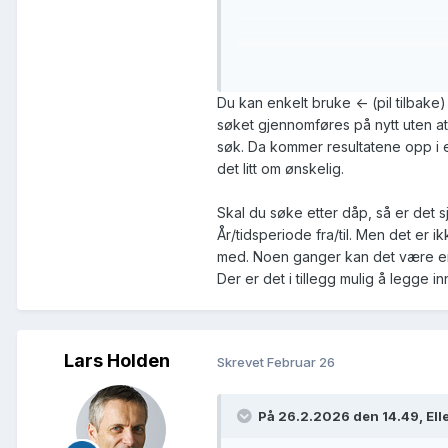
Kunne man gjort om på Født Fra/Ti
Du kan enkelt bruke <- (pil tilbake)
søket gjennomføres på nytt uten at 
søk. Da kommer resultatene opp i e
det litt om ønskelig.
Skal du søke etter dåp, så er det s
År/tidsperiode fra/til. Men det er ik
med. Noen ganger kan det være en g
Der er det i tillegg mulig å legge in
Lars Holden
Skrevet
Februar 26
På 26.2.2026 den 14.49, Ell