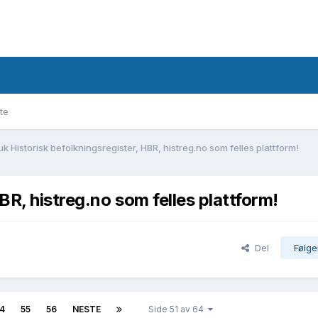
te
uk Historisk befolkningsregister, HBR, histreg.no som felles plattform!
BR, histreg.no som felles plattform!
Del
Følge
4
55
56
NESTE
Side 51 av 64