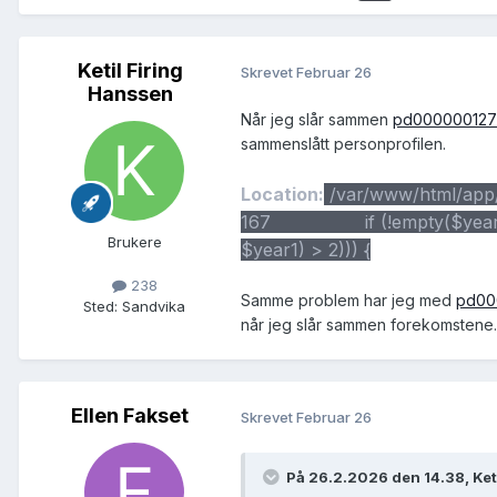
Ketil Firing
Skrevet
Februar 26
Hanssen
Når jeg slår sammen
pd000000127
sammenslått personprofilen.
Location:
/var/www/html/app
167 if (!empty($year1) && 
Brukere
$year1) > 2))) {
238
Samme problem har jeg med
pd00
Sted
:
Sandvika
når jeg slår sammen forekomstene.
Ellen Fakset
Skrevet
Februar 26
På 26.2.2026 den 14.38, Ket