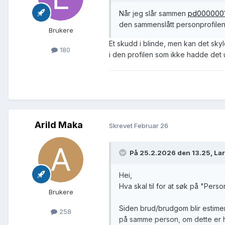
Når jeg slår sammen
pd000000
den sammenslått personprofile
Brukere
Et skudd i blinde, men kan det skyl
180
i den profilen som ikke hadde det u
Arild Maka
Skrevet
Februar 26
På 25.2.2026 den 13.25, Lar
Hei,
Hva skal til for at søk på "Pers
Brukere
Siden brud/brudgom blir estimert
258
på samme person, om dette er 