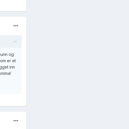
 bunn og
som er et
gget inn
lomma!