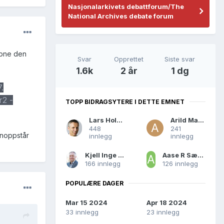
Nasjonalarkivets debattforum/The
National Archives debate forum
åpne den
Svar
Opprettet
Siste svar
1.6k
2 år
1 dg
.
r2 -
TOPP BIDRAGSYTERE I DETTE EMNET
Lars Holden
Arild Maka
448
241
enoppstår
innlegg
innlegg
Kjell Inge Tomren
Aase R Sæther - Gloppen
166 innlegg
126 innlegg
POPULÆRE DAGER
Mar 15 2024
Apr 18 2024
33 innlegg
23 innlegg