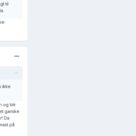
t til
a.
profil-
kke
n ikke
n og blir
 et ganske
r! Da
 mast på