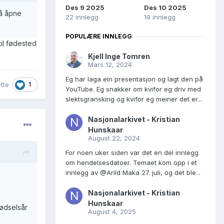
Des 9 2025
Des 10 2025
 å åpne
22 innlegg
19 innlegg
POPULÆRE INNLEGG
til fødested
Kjell Inge Tomren
Mars 12, 2024
Eg har laga ein presentasjon og lagt den på
1
ette
YouTube. Eg snakker om kvifor eg driv med
slektsgransking og kvifor eg meiner det er...
Nasjonalarkivet - Kristian
Hunskaar
August 22, 2024
For noen uker siden var det en del innlegg
om hendelsesdatoer. Temaet kom opp i et
innlegg av @Arild Maka 27. juli, og det ble...
Nasjonalarkivet - Kristian
Hunskaar
fødselsår
August 4, 2025