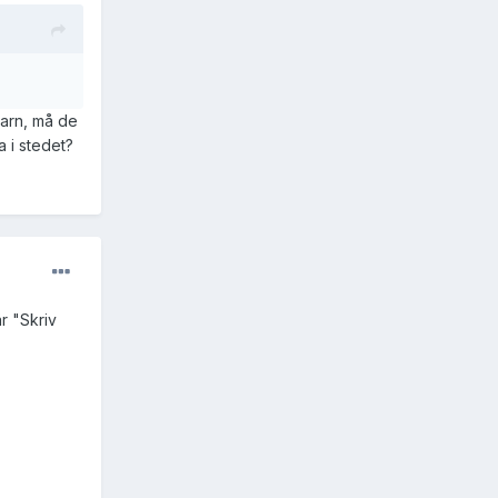
barn, må de
 i stedet?
r "Skriv