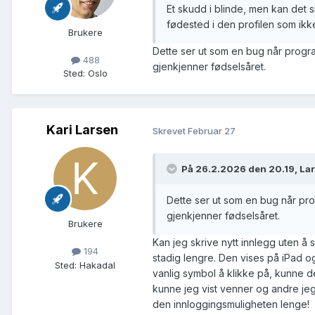
Et skudd i blinde, men kan det s
fødested i den profilen som ikk
Lite hjertesukk; om man har en sø
Brukere
Familiemedlemmer", da denne bas
Dette ser ut som en bug når progra
488
linjer vil jo mangle. Man må helt 
gjenkjenner fødselsåret.
Sted
:
Oslo
Kari Larsen
Skrevet
Februar 27
På 26.2.2026 den 20.19, Lar
Dette ser ut som en bug når pro
gjenkjenner fødselsåret.
Brukere
Kan jeg skrive nytt innlegg uten å s
194
stadig lengre. Den vises på iPad 
Sted
:
Hakadal
vanlig symbol å klikke på, kunne 
kunne jeg vist venner og andre jeg
den innloggingsmuligheten lenge!