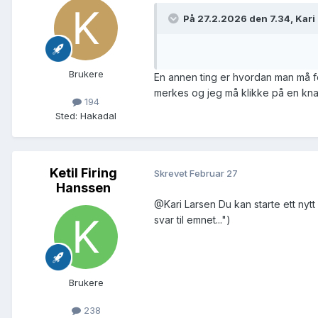
På 27.2.2026 den 7.34, Kari
Brukere
En annen ting er hvordan man må for
merkes og jeg må klikke på en knap
194
Sted
:
Hakadal
Ketil Firing
Skrevet
Februar 27
Hanssen
@Kari Larsen
Du kan starte ett nytt
svar til emnet...")
Brukere
238