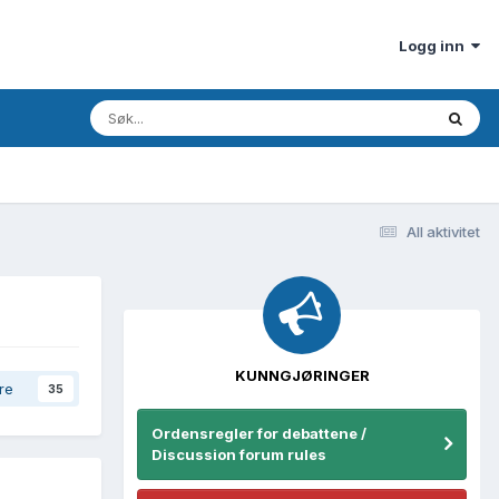
Logg inn
All aktivitet
KUNNGJØRINGER
re
35
Ordensregler for debattene /
Discussion forum rules