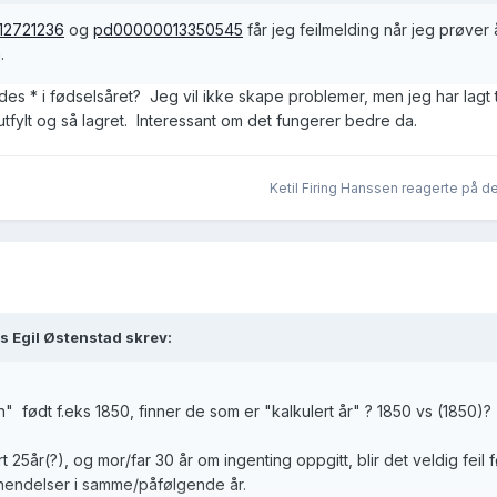
12721236
og
pd00000013350545
får jeg feilmelding når jeg prøver
n.
des * i fødselsåret? Jeg vil ikke skape problemer, men jeg har lagt 
tfylt og så lagret. Interessant om det fungerer bedre da.
Ketil Firing Hanssen reagerte på d
s Egil Østenstad skrev:
on" født f.eks 1850, finner de som er "kalkulert år" ? 1850 vs (1850)?
 25år(?), og mor/far 30 år om ingenting oppgitt, blir det veldig feil 
hendelser i samme/påfølgende år.