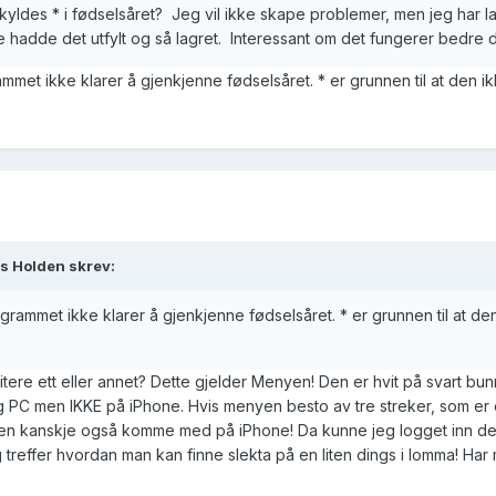
kyldes * i fødselsåret? Jeg vil ikke skape problemer, men jeg har lag
e hadde det utfylt og så lagret. Interessant om det fungerer bedre d
keliste, og har slått sammen 1 profil eller mer, virker ikke "Vis
erer seg på søket man gjorde først. Refresh virker ikke, for noen 
mmet ikke klarer å gjenkjenne fødselsåret. * er grunnen til at den i
tilbake til søkesiden og søke på nytt....
s Holden skrev:
grammet ikke klarer å gjenkjenne fødselsåret. * er grunnen til at de
itere ett eller annet? Dette gjelder Menyen! Den er hvit på svart bun
og PC men IKKE på iPhone. Hvis menyen besto av tre streker, som er
den kanskje også komme med på iPhone! Da kunne jeg logget inn de
 treffer hvordan man kan finne slekta på en liten dings i lomma! Har