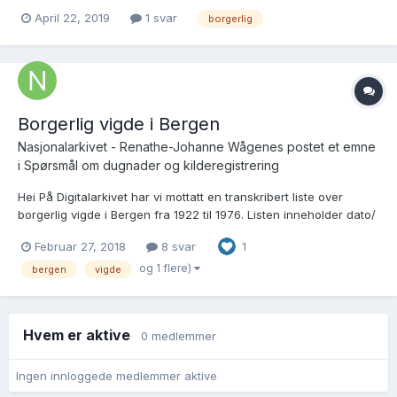
April 22, 2019
1 svar
borgerlig
Borgerlig vigde i Bergen
Nasjonalarkivet - Renathe-Johanne Wågenes postet et emne
i
Spørsmål om dugnader og kilderegistrering
Hei På Digitalarkivet har vi mottatt en transkribert liste over
borgerlig vigde i Bergen fra 1922 til 1976. Listen inneholder dato/
år for vielsen og navn på brudeparet. Vi trenger å få listen
Februar 27, 2018
8 svar
1
korrekturlest og håper at noen av dere kan være med å hjelpe
oss. Jo flere som melder seg,...
og 1 flere)
bergen
vigde
Hvem er aktive
0 medlemmer
Ingen innloggede medlemmer aktive