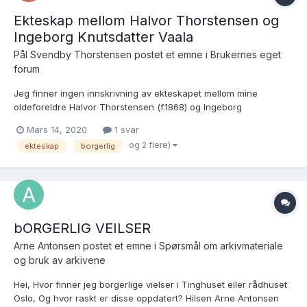
Ekteskap mellom Halvor Thorstensen og
Ingeborg Knutsdatter Vaala
Pål Svendby Thorstensen postet et emne i
Brukernes eget
forum
Jeg finner ingen innskrivning av ekteskapet mellom mine
oldeforeldre Halvor Thorstensen (f.1868) og Ingeborg
Knutsdatter Vaala (f. 1869) i kirkebøkene i Skien. (Begge er født i
Mars 14, 2020
1 svar
Sauherad, men ingen vielse er å finne der heller) angivelig skulle
og 2 flere)
ekteskap
borgerlig
ekteskapet blitt inngått i 1891. Det står unde...
bORGERLIG VEILSER
Arne Antonsen postet et emne i
Spørsmål om arkivmateriale
og bruk av arkivene
Hei, Hvor finner jeg borgerlige vielser i Tinghuset eller rådhuset
Oslo, Og hvor raskt er disse oppdatert? Hilsen Arne Antonsen