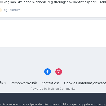
 Jeg kan ikke finne skannede registreringer av konfirmasjoner i Tranby 
og 1 flere)
råk
Personvernvilkår
Kontakt oss
Cookies (informasjonskaps
Powered by Invision Community
or å levere en bedre tjeneste. De brukes til bl.a. skjemaoppdateringer og