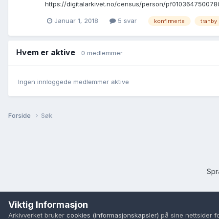
https://digitalarkivet.no/census/person/pf01036475007803
Januar 1, 2018
5 svar
konfirmerte
tranby
Hvem er aktive
0 medlemmer
Ingen innloggede medlemmer aktive
Forside
Søk
Sp
Viktig Informasjon
Arkivverket bruker
cookies (informasjonskapsler)
på sine nettsider f