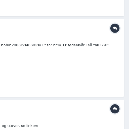
.no/kb20061214660318 ut for nr.14. Er fødselsår i så fall 1791?
 og utover, se linken: