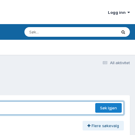
Logg inn
All aktivitet
Søk Igjen
Flere søkevalg