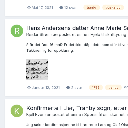
Mai 17, 2021
12 svar
tranby
buskerud
Hans Andersens datter Anne Marie S
Reidar Strømsøe postet et emne i
Hjelp til skrifttyding
Står det født 16 mai? Er det ikke dåpsdato som står til ve
Takknemlig for oppklaring.
og
Januar 12, 2021
2 svar
1792
tranby
Konfirmerte i Lier, Tranby sogn, etter
Kjell Evensen postet et emne i
Spørsmål om skannet m
Jeg søker konfirmasjonene til brødrene Lars og Olaf Olse