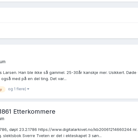
rum
s Larsen. Han ble ikke så gammel. 25-30år kanskje mer. Usikkert. Døde u
så med på en del ting. Det var...
og 1 flere)
by
6-1861 Etterkommere
um
. 1786, døpt 23.2.1786 https://www.digitalarkivet.no/kb20061214660244 nr.
. slektsbok Sverre Tveten er det i ekteskapet 3 søn...