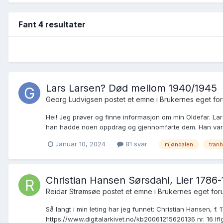
Fant 4 resultater
Lars Larsen? Død mellom 1940/1945
Georg Ludvigsen postet et emne i
Brukernes eget fo
Hei! Jeg prøver og finne informasjon om min Oldefar. Lar
han hadde noen oppdrag og gjennomførte dem. Han var og
Januar 10, 2024
81 svar
mjøndalen
tran
Christian Hansen Sørsdahl, Lier 178
Reidar Strømsøe postet et emne i
Brukernes eget for
Så langt i min leting har jeg funnet: Christian Hansen, f
https://www.digitalarkivet.no/kb20061215620136 nr. 16 Iflg