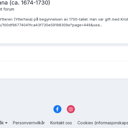
ana (ca. 1674-1730)
t forum
tteren (Ytterheia) på begynnelsen av 1700-tallet. Han var gift med Kris
items/100df96774041fca43f730e59198309e?page=449&sea...
råk
Personvernvilkår
Kontakt oss
Cookies (informasjonskaps