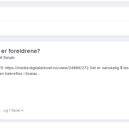
er foreldrene?
t forum
71): https://media.digitalarkivet.no/view/24886/272 Det er vanskelig å 
n bekreftes i Esaias...
og 1 flere)