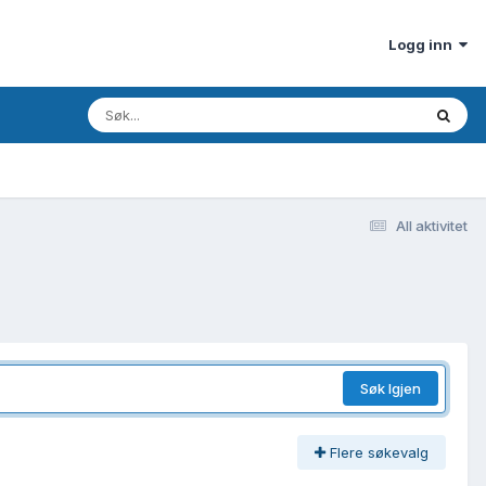
Logg inn
All aktivitet
Søk Igjen
Flere søkevalg