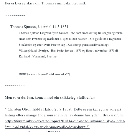
Her er kva eg skriv om Thomas i manuskriptet mitt:
~~~~~~~~~~
Thomas Sjurson, f. i Årdal 14.5.1851,
Thomas Sjurson Lægreid flytte hausten 1866 som smedlærling til Bergen og reiste
sidan som fyrbøtar og maskinist til sjøs til han hausten 1876 gjekk inn i livgarden i
Stockholm og etter kvart busette seg i
Karlsborgs garnisonsförsamling i
Västergötland, Sverige.
Han forlét hæren i 1879 og flytte i november 1879 til
Karlstad i Värmland, Sverige.
¤¤¤¤¤ (seinare lagnad? – til Amerika??)
~~~~~~~~~~
Men so er du, Ivar, komen med ein skikkeleg «fulltreffar»
* Christen Olson, fødd i Hafslo 23.7.1839. Dette er ein kar eg har vore på
leiting etter i mange år og som er ein del av denne huslyden i Brukarforum:
https://forum.arkivverket.no/topic/201814-ein-stor-husmannshuslyd-under-
åretun-i-lærdal-kvar-vart-det-no-av-alle-desse-borni/?