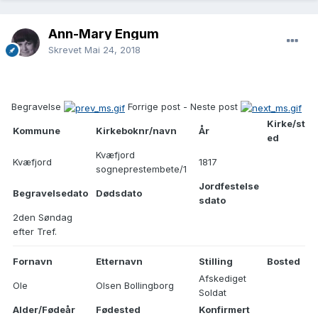
Ann-Mary Engum
Skrevet
Mai 24, 2018
Begravelse
Forrige post - Neste post
Kirke/st
Kommune
Kirkeboknr/navn
År
ed
Kvæfjord
Kvæfjord
1817
sogneprestembete/1
Jordfestelse
Begravelsedato
Dødsdato
sdato
2den Søndag
efter Tref.
Fornavn
Etternavn
Stilling
Bosted
Afskediget
Ole
Olsen Bollingborg
Soldat
Alder/Fødeår
Fødested
Konfirmert