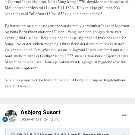
* Gjertrud Ingvaldsdotter, fødd i Vang kring 1770, døydde som plassjente på
Meljane under Mørkrid i Luster 5.11.1826. Ho var ikkje gift, men fekk
sonen Ingvald Tollefson (1806-1852), og han har etterslekt!
Eg har notert meg at desse jentene var døtrer av gardbrukar Ingvald Jøgerson
og kona Berit Østensdotter på Flaten i Vang, men den gongen dette vart
skrive (1984), sat eg i Belgia og hadde ikkje tilgjenge til kyrkjebøkene for
Vang! No er det sikkert mogeleg å finna fleire detaljar om opphavi deira?
Og går me inn på FamilySearch, ser me at Ingvald Flaten var far til minst sju
born, mellom anna ei Gudbjør fødd i 1777, men eg finn korkje Gjertrud eller
Margretha på den lista! Kanskje nokon med tilgjenge til bygdebøkene for
Vang lan supplera??
Nok ein kjempetakk for framifrå bistand til komplettering av bygdebøkene
våre for Luster!
Åsbjørg Susort
Skrevet
Mai 24, 2018
På 23.5.2018 den 20.42, Lars E. Øyane skrev: