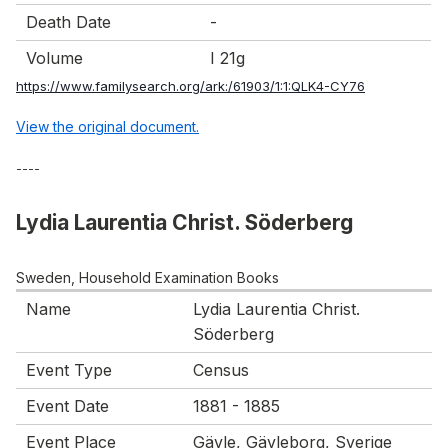
Death Date
-
Volume
I 21g
https://www.familysearch.org/ark:/61903/1:1:QLK4-CY76
View the original document.
----
Lydia Laurentia Christ. Söderberg
Sweden, Household Examination Books
Name
Lydia Laurentia Christ.
Söderberg
Event Type
Census
Event Date
1881 - 1885
Event Place
Gävle, Gävleborg, Sverige