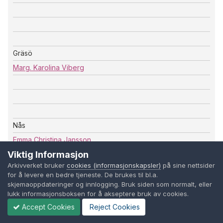
Gräsö
Marg. Karolina Viberg
Nås
Emma Christina Jansson
Viktig Informasjon
Arkivverket bruker
cookies (informasjonskapsler)
på sine nettsider
for å levere en bedre tjeneste. De brukes til bl.a.
skjemaoppdateringer og innlogging. Bruk siden som normalt, eller
lukk informasjonsboksen for å akseptere bruk av cookies.
Gräsö
Accept Cookies
Reject Cookies
Amanda Lovisa Holmström