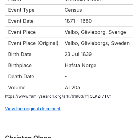
Event Type
Census
Event Date
1871 - 1880
Event Place
Valbo, Gävleborg, Sverige
Event Place (Original)
Valbo, Gävleborgs, Sweden
Birth Date
23 Jul 1839
Birthplace
Hafsta Norge
Death Date
-
Volume
AI 20a
https://www.familysearch.org/ark:/61903/1:1:QLKZ-7TC1
View the original document.
----