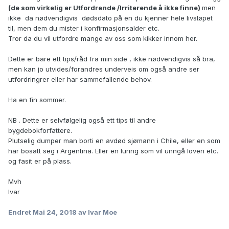
(de som virkelig er Utfordrende /Irriterende å ikke finne)
men
ikke da nødvendigvis dødsdato på en du kjenner hele livsløpet
til, men dem du mister i konfirmasjonsalder etc.
Tror da du vil utfordre mange av oss som kikker innom her.
Dette er bare ett tips/råd fra min side , ikke nødvendigvis så bra,
men kan jo utvides/forandres underveis om også andre ser
utfordringrer eller har sammefallende behov.
Ha en fin sommer.
NB . Dette er selvfølgelig også ett tips til andre
bygdebokforfattere.
Plutselig dumper man borti en avdød sjømann i Chile, eller en som
har bosatt seg i Argentina. Eller en luring som vil unngå loven etc.
og fasit er på plass.
Mvh
Ivar
Endret
Mai 24, 2018
av Ivar Moe