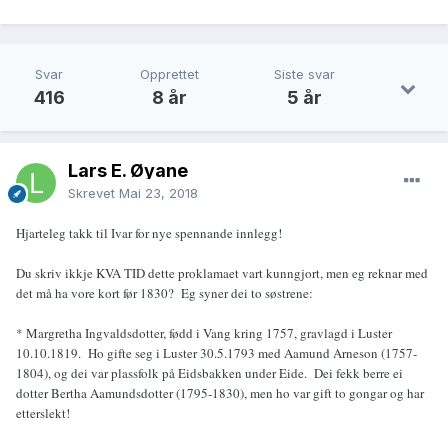
Svar
Opprettet
Siste svar
416
8 år
5 år
Lars E. Øyane
Skrevet
Mai 23, 2018
Hjarteleg takk til Ivar for nye spennande innlegg!
Du skriv ikkje KVA TID dette proklamaet vart kunngjort, men eg reknar med
det må ha vore kort før 1830? Eg syner dei to søstrene:
* Margretha Ingvaldsdotter, fødd i Vang kring 1757, gravlagd i Luster
10.10.1819. Ho gifte seg i Luster 30.5.1793 med Aamund Arneson (1757-
1804), og dei var plassfolk på Eidsbakken under Eide. Dei fekk berre ei
dotter Bertha Aamundsdotter (1795-1830), men ho var gift to gongar og har
etterslekt!