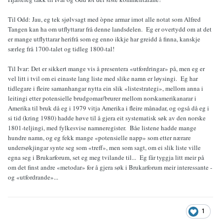
Til Odd: Jau, eg tek sjølvsagt med òpne armar imot alle notat som Alfred
Tangen kan ha om utflyttarar frå denne landsdelen. Eg er overtydd om at det
er mange utflyttarar herifrå som eg enno ikkje har greidd å finna, kanskje
særleg frå 1700-talet og tidleg 1800-tal!
Til Ivar: Det er sikkert mange vis å presentera «utfordringar» på, men eg er
vel litt i tvil om ei einaste lang liste med slike namn er løysingi. Eg har
tidlegare i fleire samanhangar nytta ein slik «listestrategi», mellom anna i
leitingi etter potensielle brudgomar/brurer mellom norskamerikanarar i
Amerika til bruk då eg i 1979 vitja Amerika i fleire månadar, og også då eg i
si tid (kring 1980) hadde høve til å gjera eit systematisk søk av den norske
1801-teljingi, med fylkesvise namneregister. Båe listene hadde mange
hundre namn, og eg fekk mange «potensielle napp» som etter nærare
undersøkjingar synte seg som «treff», men som sagt, om ei slik liste ville
egna seg i Brukarforum, set eg meg tvilande til... Eg får tyggja litt meir på
om det finst andre «metodar» for å gjera søk i Brukarforum meir interessante -
og «utfordrande»...
1