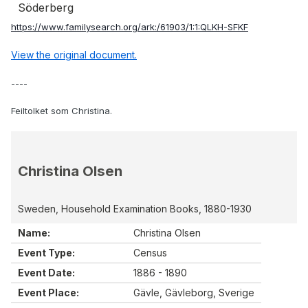
Söderberg
https://www.familysearch.org/ark:/61903/1:1:QLKH-SFKF
View the original document.
----
Feiltolket som Christina.
Christina Olsen
Sweden, Household Examination Books, 1880-1930
Name:
Christina Olsen
Event Type:
Census
Event Date:
1886 - 1890
Event Place:
Gävle, Gävleborg, Sverige