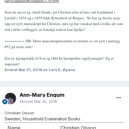
tab=comments#comment-1703498
Som du ser, er eg «heilt blank» på Christen etter at han vart konfirmert i
Lærdal i 1854 og i 1859 fekk flytteattest til Bergen. No har eg freista setja
opp eit nytt manuskript for Christen, men eg har vanskar med å tolka alt som
står i dette vedlegget, so kanskje nokon kan hjelpa?
~~~~~~~~~~ NB: Dette manuskriptutsnittet er erstatta av eit nytt i innlegg
#52 på neste side!
Ein ny kjempetakk til Ivar og Odd for kjempefine opplysningar! Eg er
imponert!
Endret
Mai 31, 2018
av Lars E. Øyane
Ann-Mary Engum
Skrevet
Mai 30, 2018
Christian Olsson
Sweden, Household Examination Books
Name
Christian Olsson