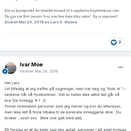
Ein ny kjempetakk for framifrå bistand til å oppdatera bygdebøkene våre.
Du gjer ein flott innsats, Ivar, som finn fram slike saker! Eg er imponert!
Endret
Mai 24, 2018
av Lars E. Øyane
2
Ivar Moe
Skrevet
Mai 24, 2018
Hei Lars
Litt tilfeldig at jeg treffer på sogninger, men har deg og "boki di " i
tankene når så forekommer. Det er heller ikke alltid det går så
bra (Se innlegg # 1
:))
Finner innimellom personer som jeg mener og tror du etterlyser,
men ikke lett å finne tilbake til de konkrete innleggene dine. Du
bruker ...sson osv. (Ikke noe galt med det)
Ett forslag er at du lister opp eks antall personer i ett eget innlegg