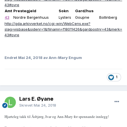
43#ovre
Amt
Prestegjeld
Sokn
Gard/hus
43
Nordre Bergenhuus
Lysters
Goupne
Bollinberg
http://gda.arkivverket.no/cgi-win/WebCens.exe?
slag=visbase&sidenr=1&filnamn=f18011426&gardpostnr=43&merk=
43#ovre
Endret
Mai 24, 2018
av Ann-Mary Engum
1
Lars E. Øyane
Skrevet
Mai 24, 2018
Hjarteleg takk til Åsbjørg, Ivar og Ann-Mary for spennande innlegg!