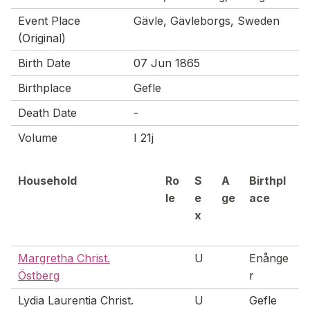
Event Place
Gävle, Gävleborgs, Sweden
(Original)
Birth Date
07 Jun 1865
Birthplace
Gefle
Death Date
-
Volume
I 21j
Household
Ro
S
A
Birthpl
le
e
ge
ace
x
Margretha Christ.
U
Enånge
Östberg
r
Lydia Laurentia Christ.
U
Gefle