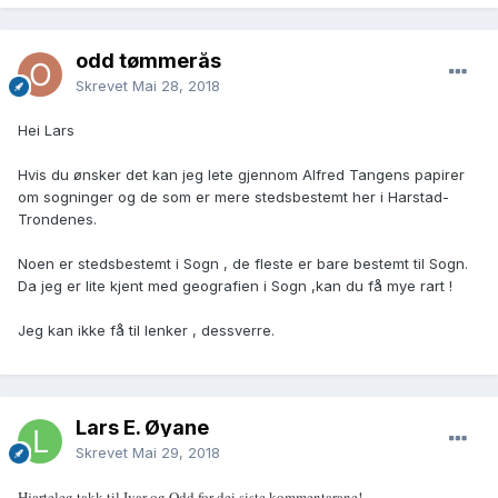
odd tømmerås
Skrevet
Mai 28, 2018
Hei Lars
Hvis du ønsker det kan jeg lete gjennom Alfred Tangens papirer
om sogninger og de som er mere stedsbestemt her i Harstad-
Trondenes.
Noen er stedsbestemt i Sogn , de fleste er bare bestemt til Sogn.
Da jeg er lite kjent med geografien i Sogn ,kan du få mye rart !
Jeg kan ikke få til lenker , dessverre.
Lars E. Øyane
Skrevet
Mai 29, 2018
Hjarteleg takk til Ivar og Odd for dei siste kommentarane!