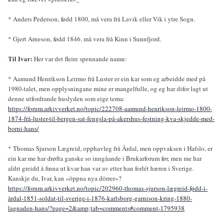
* Anders Pederson, fødd 1800, må vera frå Lavik eller Vik i ytre Sogn.
* Gjert Arneson, fødd 1846. må vera frå Kinn i Sunnfjord.
Til Ivar:
Her var det fleire spennande namn:
* Aamund Henrikson Leirmo frå Luster er ein kar som eg arbeidde med på
1980-talet, men opplysningane mine er mangelfulle, og eg har difor lagt ut
denne utfordrande huslyden som eige tema:
https://forum.arkivverket.no/topic/222708-aamund-henrikson-leirmo-1800-
1874-frå-luster-til-bergen-sat-fengsla-på-akershus-festning-kva-skjedde-med-
borni-hans/
* Thomas Sjurson Lægreid, opphavleg frå Årdal, men oppvaksen i Hafslo, er
ein kar me har drøfta ganske so inngåande i Brukarforum før, men me har
aldri greidd å finna ut kvar han var av etter han forlét hæren i Sverige.
Kanskje du, Ivar, kan «öppna nya dörrer»?
https://forum.arkivverket.no/topic/202960-thomas-sjurson-lægreid-fødd-i-
årdal-1851-soldat-til-sverige-i-1876-karlsborg-garnison-kring-1880-
lagnaden-hans/?page=2&amp;tab=comments#comment-1795938