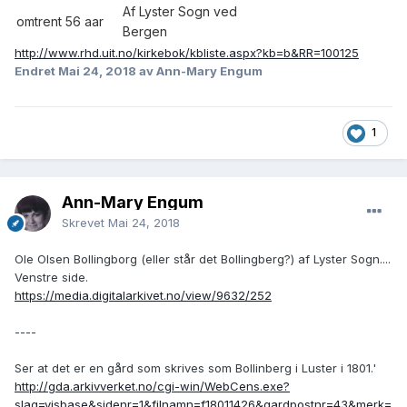
Af Lyster Sogn ved
omtrent 56 aar
Bergen
http://www.rhd.uit.no/kirkebok/kbliste.aspx?kb=b&RR=100125
Endret
Mai 24, 2018
av Ann-Mary Engum
1
Ann-Mary Engum
Skrevet
Mai 24, 2018
Ole Olsen Bollingborg (eller står det Bollingberg?) af Lyster Sogn....
Venstre side.
https://media.digitalarkivet.no/view/9632/252
----
Ser at det er en gård som skrives som Bollinberg i Luster i 1801.'
http://gda.arkivverket.no/cgi-win/WebCens.exe?
slag=visbase&sidenr=1&filnamn=f18011426&gardpostnr=43&merk=