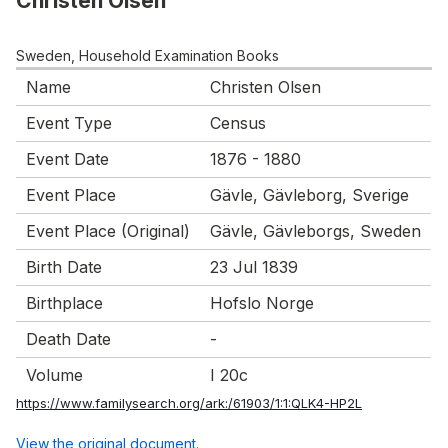
Christen Olsen
Sweden, Household Examination Books
Name
Christen Olsen
Event Type
Census
Event Date
1876 - 1880
Event Place
Gävle, Gävleborg, Sverige
Event Place (Original)
Gävle, Gävleborgs, Sweden
Birth Date
23 Jul 1839
Birthplace
Hofslo Norge
Death Date
-
Volume
I 20c
https://www.familysearch.org/ark:/61903/1:1:QLK4-HP2L
View the original document.