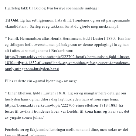
Hjarteleg takk til Odd og Ivar for nye spennande innlegg!
Til Odd:
Eg har sett igjennom lista di frå Trondenes og ser eit par spennande
«kandidatar». Særleg er eg takksam for at du gjorde meg merksam på:
* Henrik Hermundson alias Henrik Hermansen, fødd i Luster i 1830. Han har
eg tidlegare heilt oversett, men på bakgrunn av denne oppdagingi la eg han
alt i aftes ut som eige tema i Brukarforum:
https://forum.arkivverket.no/topic/222702-henrik-hermundson-fødd-i-luster-
1830-utflytt-i-1852-til-«nordland»-og-vart-sidan-gift-og-busett-i-trondenes-
opplysningar-om-huslyden-hans/
Elles er dette ein «gamal kjenning» av meg:
* Einer Ellefson, fødd i Luster i 1818. Eg ser eg manglar fleire detaljar om
huslyden hans og har difor i dag lagt huslyden hans ut som eige tema:
https://forum.arkivverket.no/topic/222706-einer-ellefson-1818-1885-frå-
luster-til-tovika-i-trondenes-kven-var-foreldri-til-kona-hans-og-kvar-vart-det-
av-yngste-sonen-johan/
Førebels ser eg ikkje andre lustringar mellom namni dine, men nokre av dei
kan eg likevel «plassera»_