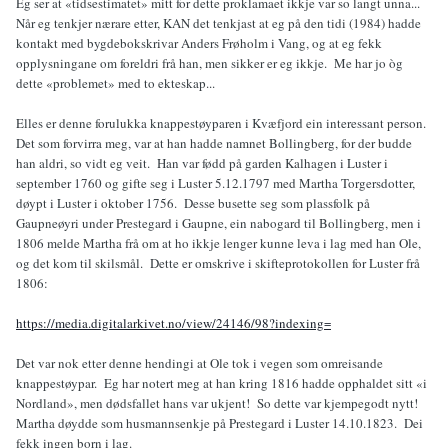
Eg ser at «tidsestimatet» mitt for dette proklamaet ikkje var so langt unna...
Når eg tenkjer nærare etter, KAN det tenkjast at eg på den tidi (1984) hadde
kontakt med bygdebokskrivar Anders Frøholm i Vang, og at eg fekk
opplysningane om foreldri frå han, men sikker er eg ikkje. Me har jo òg
dette «problemet» med to ekteskap...
Elles er denne forulukka knappestøyparen i Kvæfjord ein interessant person.
Det som forvirra meg, var at han hadde namnet Bollingberg, for der budde
han aldri, so vidt eg veit. Han var fødd på garden Kalhagen i Luster i
september 1760 og gifte seg i Luster 5.12.1797 med Martha Torgersdotter,
døypt i Luster i oktober 1756. Desse busette seg som plassfolk på
Gaupneøyri under Prestegard i Gaupne, ein nabogard til Bollingberg, men i
1806 melde Martha frå om at ho ikkje lenger kunne leva i lag med han Ole,
og det kom til skilsmål. Dette er omskrive i skifteprotokollen for Luster frå
1806:
https://media.digitalarkivet.no/view/24146/98?indexing=
Det var nok etter denne hendingi at Ole tok i vegen som omreisande
knappestøypar. Eg har notert meg at han kring 1816 hadde opphaldet sitt «i
Nordland», men dødsfallet hans var ukjent! So dette var kjempegodt nytt!
Martha døydde som husmannsenkje på Prestegard i Luster 14.10.1823. Dei
fekk ingen born i lag.