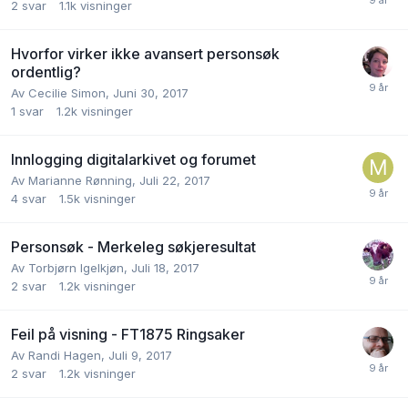
2
svar
1.1k
visninger
Hvorfor virker ikke avansert personsøk
ordentlig?
Av
Cecilie Simon
,
Juni 30, 2017
1
svar
1.2k
visninger
Innlogging digitalarkivet og forumet
Av
Marianne Rønning
,
Juli 22, 2017
4
svar
1.5k
visninger
Personsøk - Merkeleg søkjeresultat
Av
Torbjørn Igelkjøn
,
Juli 18, 2017
2
svar
1.2k
visninger
Feil på visning - FT1875 Ringsaker
Av
Randi Hagen
,
Juli 9, 2017
2
svar
1.2k
visninger