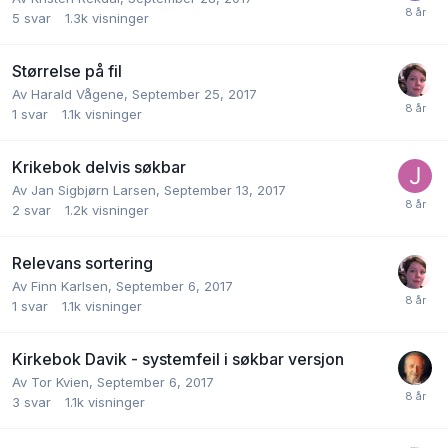
5
svar
1.3k
visninger
Størrelse på fil
Av
Harald Vågene
,
September 25, 2017
1
svar
1.1k
visninger
Krikebok delvis søkbar
Av
Jan Sigbjørn Larsen
,
September 13, 2017
2
svar
1.2k
visninger
Relevans sortering
Av
Finn Karlsen
,
September 6, 2017
1
svar
1.1k
visninger
Kirkebok Davik - systemfeil i søkbar versjon
Av
Tor Kvien
,
September 6, 2017
3
svar
1.1k
visninger