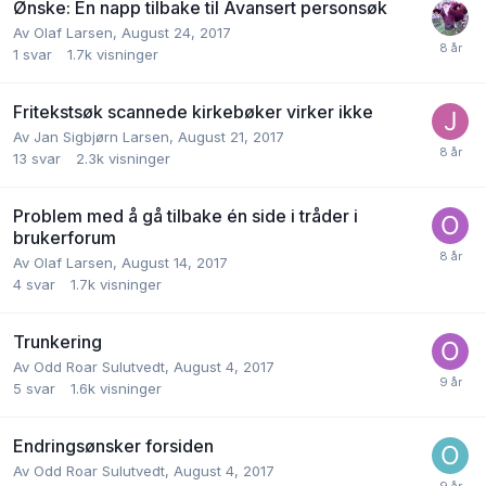
Ønske: En napp tilbake til Avansert personsøk
Av
Olaf Larsen
,
August 24, 2017
1
svar
1.7k
visninger
Fritekstsøk scannede kirkebøker virker ikke
Av
Jan Sigbjørn Larsen
,
August 21, 2017
13
svar
2.3k
visninger
Problem med å gå tilbake én side i tråder i
brukerforum
Av
Olaf Larsen
,
August 14, 2017
4
svar
1.7k
visninger
Trunkering
Av
Odd Roar Sulutvedt
,
August 4, 2017
5
svar
1.6k
visninger
Endringsønsker forsiden
Av
Odd Roar Sulutvedt
,
August 4, 2017