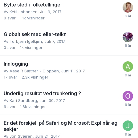
Bytte sted i folketellinger
Av
Ketil Johansen
,
Juli 9, 2017
0
svar
1.1k
visninger
Globalt søk med eller-teikn
Av
Torbjørn Igelkjøn
,
Juli 7, 2017
0
svar
1k
visninger
Innlogging
Av
Aase R Sæther - Gloppen
,
Juni 11, 2017
17
svar
2.3k
visninger
Underlig resultat ved trunkering ?
Av
Kari Sandberg
,
Juni 30, 2017
6
svar
1.6k
visninger
Er det forskjell på Safari og Microsoft Expl når eg
søkjer
Av
Jon Sværen
,
Juni 21, 2017