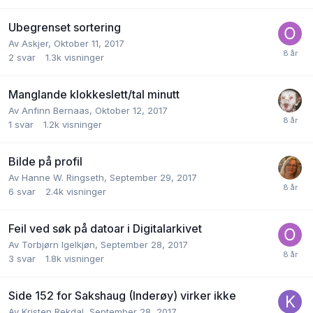
Ubegrenset sortering
Av
Askjer
,
Oktober 11, 2017
2
svar
1.3k
visninger
Manglande klokkeslett/tal minutt
Av
Anfinn Bernaas
,
Oktober 12, 2017
1
svar
1.2k
visninger
Bilde på profil
Av
Hanne W. Ringseth
,
September 29, 2017
6
svar
2.4k
visninger
Feil ved søk på datoar i Digitalarkivet
Av
Torbjørn Igelkjøn
,
September 28, 2017
3
svar
1.8k
visninger
Side 152 for Sakshaug (Inderøy) virker ikke
Av
Kristen Rekdal
,
September 28, 2017