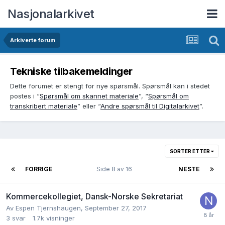
Nasjonalarkivet
Arkiverte forum
Tekniske tilbakemeldinger
Dette forumet er stengt for nye spørsmål. Spørsmål kan i stedet
postes i “
Spørsmål om skannet materiale
”, “
Spørsmål om
transkribert materiale
” eller “
Andre spørsmål til Digitalarkivet
”.
SORTER ETTER
FORRIGE
Side 8 av 16
NESTE
Kommercekollegiet, Dansk-Norske Sekretariat
Av
Espen Tjernshaugen
,
September 27, 2017
3
svar
1.7k
visninger