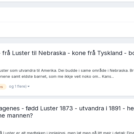
rå Luster til Nebraska - kone frå Tyskland - bo
Luster som utvandra til Amerika. Dei budde i same område i Nebraska.
nene samt eldste barnet, som me ikkje veit noko om... Kans...
og 1 flere)
es
es - fødd Luster 1873 - utvandra i 1891 - heime 
enne mannen?
ster er alt medteken i innleiingi, men lat meg gå litt meir i detalj: 