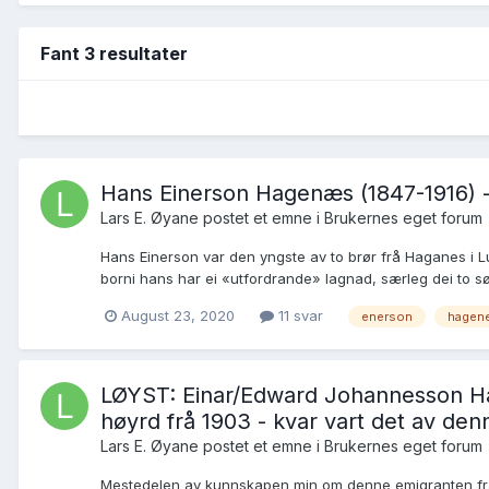
Fant 3 resultater
Hans Einerson Hagenæs (1847-1916) - f
Lars E. Øyane postet et emne i
Brukernes eget forum
Hans Einerson var den yngste av to brør frå Haganes i 
borni hans har ei «utfordrande» lagnad, særleg dei to sø
August 23, 2020
11 svar
enerson
hagen
LØYST: Einar/Edward Johannesson Hagen
høyrd frå 1903 - kvar vart det av d
Lars E. Øyane postet et emne i
Brukernes eget forum
Mestedelen av kunnskapen min om denne emigranten frå Lu