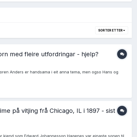
SORTER ETTER
rn med fleire utfordringar - hjelp?
 Broren Anders er handsama i eit anna tema, men ogso Hans og
på vitjing frå Chicago, IL i 1897 - sist
Einar kjend som Edward Johannesson Hagenes var einaste sonen til