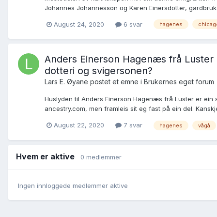
Johannes Johannesson og Karen Einersdotter, gardbrukara
August 24, 2020
6 svar
hagenes
chicag
Anders Einerson Hagenæs frå Luster (
dotteri og svigersonen?
Lars E. Øyane postet et emne i
Brukernes eget forum
Huslyden til Anders Einerson Hagenæs frå Luster er ein s
ancestry.com, men framleis sit eg fast på ein del. Kanskje k
August 22, 2020
7 svar
hagenes
vågå
Hvem er aktive
0 medlemmer
Ingen innloggede medlemmer aktive