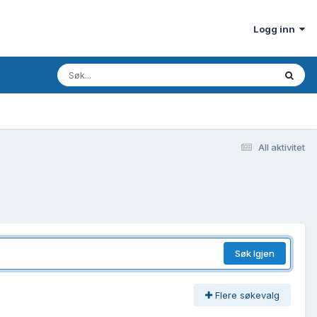
Logg inn
All aktivitet
Søk Igjen
Flere søkevalg