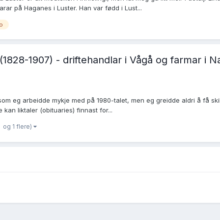
r på Haganes i Luster. Han var fødd i Lust...
o
1828-1907) - driftehandlar i Vågå og farmar i 
om eg arbeidde mykje med på 1980-talet, men eg greidde aldri å få skikk
an liktaler (obituaries) finnast for...
og 1 flere)