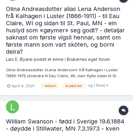
Olina Andreasdotter alias Lena Anderson
frå Kalhagen i Luster (1866-1911) - til Eau
Claire, WI og sidan til St. Paul, MN - ein
huslyd som «gøymer» seg godt? - detaljar
saknast om første vigsli hennar, samt om
første mann som vart skòten, og borni
deira?
Lars E. Øyane postet et emne i
Brukernes eget forum
Olina Andreasdotter «Lena Anderson» frå Kalhagen i Luster
(1866-1911) utvandra til Eau Claire, WI, men flytte sidan til St.
Paul, MN. Eg har vanskar med å identifisera første mann hennar,
og 1 flere)
April 4, 2021
wilson
st paul mn
som vart skòten i St. Paul, MN i 1903, og dei to borni deira har so
langt òg vore heller «vanskelege...
William Swanson - fødd i Sverige 19.6.1884
- døydde i Stillwater, MN 7.3.1973 - kven