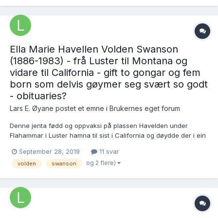
dette parfolket:...
Ella Marie Havellen Volden Swanson
(1886-1983) - frå Luster til Montana og
vidare til California - gift to gongar og fem
born som delvis gøymer seg svært so godt
- obituaries?
Lars E. Øyane postet et emne i
Brukernes eget forum
Denne jenta fødd og oppvaksi på plassen Havelden under
Flahammar i Luster hamna til sist i California og døydde der i ein
alder av 97 år, medan den første mann hennar Knute Volden var
September 28, 2019
11 svar
101 då han døydde i Wisconsin. Dei fekk fem born i lag, men alt
og 2 flere)
volden
swanson
på 1980-talet då eg arbeidde med denne huslyden før...