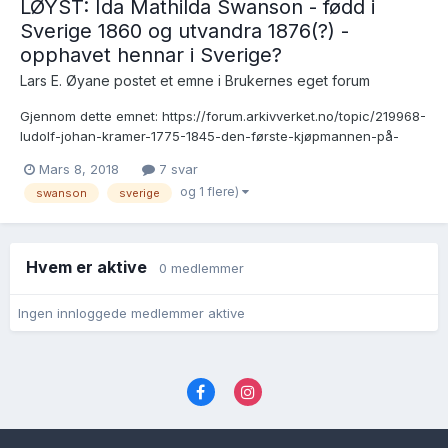
LØYST: Ida Mathilda Swanson - fødd i
Sverige 1860 og utvandra 1876(?) -
opphavet hennar i Sverige?
Lars E. Øyane postet et emne i
Brukernes eget forum
Gjennom dette emnet: https://forum.arkivverket.no/topic/219968-
ludolf-johan-kramer-1775-1845-den-første-kjøpmannen-på-
skjolden-i-luster-er-det-mogeleg-å-skaffa-fram-eit-oversyn-
Mars 8, 2018
7 svar
over-den-utfordrande-huslyden-hans-med-forgreiningar-til-
og 1 flere)
swanson
sverige
mellom-anna-bergen-amerika-nordfjord-haugesund-sortland-
og-christi...
Hvem er aktive
0 medlemmer
Ingen innloggede medlemmer aktive
Språk
Personvernvilkår
Kontakt oss