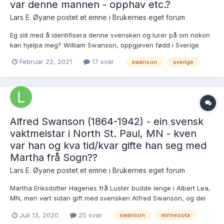
var denne mannen - opphav etc.?
Lars E. Øyane postet et emne i
Brukernes eget forum
Eg slit med å identifisera denne svensken og lurer på om nokon
kan hjelpa meg? William Swanson, oppgjeven fødd i Sverige
19.6.1884, døydde i Stillwater, MN 7.3.1973. Han gifte seg to
Februar 22, 2021
17 svar
swanson
sverige
gongar - første gongen 19.9.1916 i Minneapolis, MN med Malena
«Mollie» Jutland, fødd i Webste...
Alfred Swanson (1864-1942) - ein svensk
vaktmeistar i North St. Paul, MN - kven
var han og kva tid/kvar gifte han seg med
Martha frå Sogn??
Lars E. Øyane postet et emne i
Brukernes eget forum
Martha Eriksdotter Hagenes frå Luster budde lenge i Albert Lea,
MN, men vart sidan gift med svensken Alfred Swanson, og dei
dreiv hønsefarm i North St. Paul, MN. Kven var Alfred, og kva
Juli 13, 2020
25 svar
swanson
minnesota
tid/kvar vart dei gifte? Her følgjer eit oppdatert manuskript for