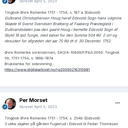
Skrevet
April 5, 2023
Tingbok Øvre Romerike 1751 - 1754, s. 187 a (Eidsvoll):
Gulbrand Christophersen Houg heraf Edsvold Sogn hans udgivne
Skiøde til Svend Svendsen Bratberg af Faaberg Præstegield i
Gulbrandsdalen paa den gaard Houg i bemelte Edsvold Sogn af
Skyld 16 lpd Tunge, med bøxel for den Summa 504 Rd 2 ort og
desuden for afgrøden det aar 70 Rd dt d. 30 Decembr. 1752.
Øvre Romerike sorenskriveri, SAO/A-10649/F/Fb/L0056: Tingbok
56, 1751-1754, s. 186b-187a
Brukslenke for sidevisning:
https://www.digitalarkivet.no/rg20090216310681
Per Morset
Skrevet
April 5, 2023
Tingbok Øvre Romerike 1751 - 1754, s. 254b (Eidsvoll):
3 ulike skjøter på gården Fuglerud i Eidsvoll til Peder Thomesen