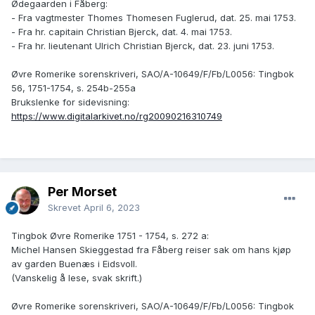
Ødegaarden i Fåberg:
- Fra vagtmester Thomes Thomesen Fuglerud, dat. 25. mai 1753.
- Fra hr. capitain Christian Bjerck, dat. 4. mai 1753.
- Fra hr. lieutenant Ulrich Christian Bjerck, dat. 23. juni 1753.
Øvre Romerike sorenskriveri, SAO/A-10649/F/Fb/L0056: Tingbok
56, 1751-1754, s. 254b-255a
Brukslenke for sidevisning:
https://www.digitalarkivet.no/rg20090216310749
Per Morset
Skrevet
April 6, 2023
Tingbok Øvre Romerike 1751 - 1754, s. 272 a:
Michel Hansen Skieggestad fra Fåberg reiser sak om hans kjøp
av garden Buenæs i Eidsvoll.
(Vanskelig å lese, svak skrift.)
Øvre Romerike sorenskriveri, SAO/A-10649/F/Fb/L0056: Tingbok