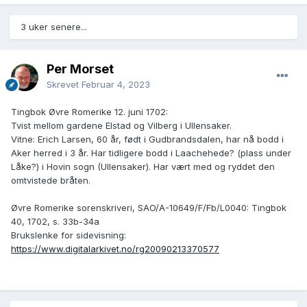
3 uker senere...
Per Morset
Skrevet
Februar 4, 2023
Tingbok Øvre Romerike 12. juni 1702:
Tvist mellom gardene Elstad og Vilberg i Ullensaker.
Vitne: Erich Larsen, 60 år, født i Gudbrandsdalen, har nå bodd i
Aker herred i 3 år. Har tidligere bodd i Laachehede? (plass under
Låke?) i Hovin sogn (Ullensaker). Har vært med og ryddet den
omtvistede bråten.
Øvre Romerike sorenskriveri, SAO/A-10649/F/Fb/L0040: Tingbok
40, 1702, s. 33b-34a
Brukslenke for sidevisning:
https://www.digitalarkivet.no/rg20090213370577