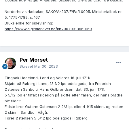
Copulerede Torger Andersen Solsæt og Giertrud Olsd: fra Gusdal.
Norderhov kirkebøker, SAKO/A-237/F/Fa/L0005: Ministerialbok nr.
5, 1775-1789, s. 167
Brukslenke for sidevisning:
https://www.digitalarkivet.no/kb20070313660169
Per Morset
Skrevet
Mai 30, 2023
Tingbok Hadeland, Land og Valdres 16. juli 1711:
Skjøte på Røberg i Land, 13 1/2 lpd odelsgods, fra Friderich
Østensen Sanbo til Hans Gulbrandsen, dat. 30. juni 1711.
5 5/12 lpd er tilfalt Friderich på skifte etter faren, der hans brødre
ble tildelt:
Eldste bror Gutorm Østensen 2 2/3 lpt eller 4 1/15 skinn, og resten
2 skinn i Sandbu i Vågå.
Torer Østensen 5 5/12 lpd odelsgods i Røberg.