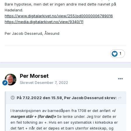
Bare hypotese, men det er ingen andre med dette navnet på
Hadeland.
https://www.digitalarkivet.no/view/255/pd00000006789016
https://media.digitalarkivet.no/view/9340/11
Per Jacob Desserud, Ålesund
1
Per Morset
Skrevet
Desember 7, 2022
På 7.12.2022 den 15.58, Per Jacob Desserud skrev:
I transkripsjonen av barnedåpen fra 1708 er det anført
«
i
margen står + (for død)
»
Se lenke under. Jeg tror dette er
en feil tolkning av +. Hvis en ser systematisk i kirkeboka er
det ført + når det er døpes et barn utenfor ekteskap, og