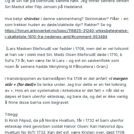
Og at Siri var på EllefsrudE samme høst. Jeg finner seinere verken
Siri Madsd eller Filip Jensen på Hadeland.
Hva betyr
shinder
i denne sammenheng? Skinnmaker? Flåer - en
som trekker huden av døde/slaktede dyr? Rakker? Se og
https://forum.arkivverket.no/topic/116825-31240-yrkesbetegnelse-
i-skatteliste-1610-fra-nedenes-amt/#comment-953484
[Lars Madsen EllefsrudE var fadder i 1708, men det er vel tvilsomt
at han var i slekt med Siri. Mads Olsen EllefsrudE døde i 1710, b
5sFa 73 år, kan være far til Lars - og evt en søskenflokk som
noen år seinere hadde tilknytning til Pålssetera i Gran.]
I transkripsjonen av barnedåpen fra 1708 er det anført
«
i margen
står + (for død)
»
Se lenke under. Jeg tror dette er en feil tolkning
av +. Hvis en ser systematisk i kirkeboka er det ført + når det er
døpes et barn utenfor ekteskap, og bare da, og det er ikke vanlig
å finne disse barna som begravet.
Tillegg:
Ei Kirsti Filipsd, da på Nordre Hvattum, får i 1732 et barn utenfor
ekteskap med gevorben soldat Halvor Olsen: Kari Halvorsd dpu
Hvattum No 9sTr 1732. Kan det evt. være Kristen over, døpt 1708.