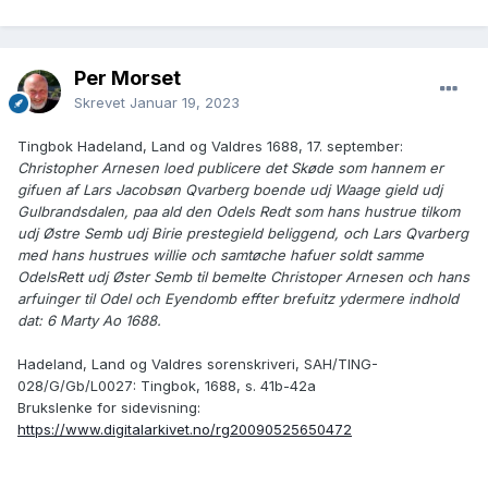
Per Morset
Skrevet
Januar 19, 2023
Tingbok Hadeland, Land og Valdres 1688, 17. september:
Christopher Arnesen loed publicere det Skøde som hannem er
gifuen af Lars Jacobsøn Qvarberg boende udj Waage gield udj
Gulbrandsdalen, paa ald den Odels Redt som hans hustrue tilkom
udj Østre Semb udj Birie prestegield beliggend, och Lars Qvarberg
med hans hustrues willie och samtøche hafuer soldt samme
OdelsRett udj Øster Semb til bemelte Christoper Arnesen och hans
arfuinger til Odel och Eyendomb effter brefuitz ydermere indhold
dat: 6 Marty Ao 1688.
Hadeland, Land og Valdres sorenskriveri, SAH/TING-
028/G/Gb/L0027: Tingbok, 1688, s. 41b-42a
Brukslenke for sidevisning:
https://www.digitalarkivet.no/rg20090525650472