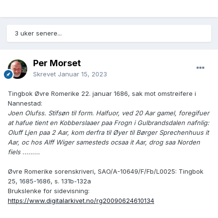
3 uker senere...
Per Morset
Skrevet
Januar 15, 2023
Tingbok Øvre Romerike 22. januar 1686, sak mot omstreifere i
Nannestad:
Joen Olufss. Stifsøn til form. Halfuor, ved 20 Aar gamel, foregifuer
at hafue tient en Kobberslaaer paa Frogn i Gulbrandsdalen nafnlig:
Oluff Ljen paa 2 Aar, kom derfra til Øyer til Børger Sprechenhuus it
Aar, oc hos Alff Wiger samesteds ocsaa it Aar, drog saa Norden
fiels .........
Øvre Romerike sorenskriveri, SAO/A-10649/F/Fb/L0025: Tingbok
25, 1685-1686, s. 131b-132a
Brukslenke for sidevisning:
https://www.digitalarkivet.no/rg20090624610134