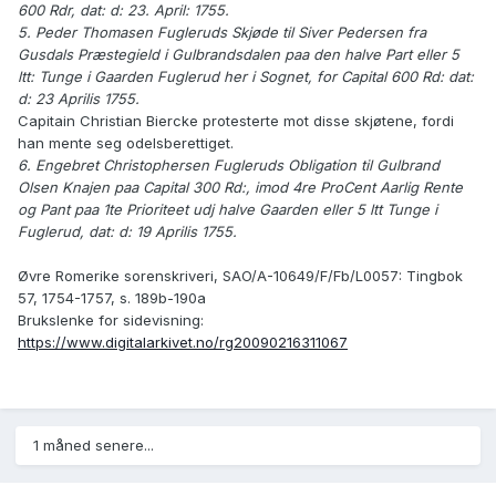
600 Rdr, dat: d: 23. April: 1755.
5. Peder Thomasen Fugleruds Skjøde til Siver Pedersen fra
Gusdals Præstegield i Gulbrandsdalen paa den halve Part eller 5
ltt: Tunge i Gaarden Fuglerud her i Sognet, for Capital 600 Rd: dat:
d: 23 Aprilis 1755.
Capitain Christian Biercke protesterte mot disse skjøtene, fordi
han mente seg odelsberettiget.
6. Engebret Christophersen Fugleruds Obligation til Gulbrand
Olsen Knajen paa Capital 300 Rd:, imod 4re ProCent Aarlig Rente
og Pant paa 1te Prioriteet udj halve Gaarden eller 5 ltt Tunge i
Fuglerud, dat: d: 19 Aprilis 1755.
Øvre Romerike sorenskriveri, SAO/A-10649/F/Fb/L0057: Tingbok
57, 1754-1757, s. 189b-190a
Brukslenke for sidevisning:
https://www.digitalarkivet.no/rg20090216311067
1 måned senere...