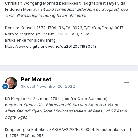
Christian Wolfgang Monrad beskikkes til sogneprest i Øyer, da
Friderich Monrath
sit kald formedelst alderdom oc Svaghed, paa
voris allernaadigste behag haver afstanden.
Danske Kanselli 1572-1799, RA/EA-3023/F/Fc/Fca/Fcaa/L0017:
Norske registre (mikrofilm), 1698-1699, s. 8a
Brukslenke for sidevisning:
https://www.digitalarkivet.no/da20120911680018
Per Morset
Skrevet
November 26, 2022
KB Kongsberg 24. mars 1764 (tips fra Celia Summers):
Begravet
Stenar Ols. Biørnstad gift Md ved Kienerud-Vandet,
ellers fød udi Øyer-Sogn i Gulbrandsdalen, ei Pens., gl 57 Aar &
nogle Uger.
Kongsberg kirkebøker, SAKO/A-22/F/Fa/L0004: Ministerialbok nr. I
4, 1756-1768, s. 255