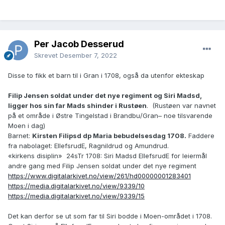
Per Jacob Desserud
Skrevet
Desember 7, 2022
Disse to fikk et barn til i Gran i 1708, også da utenfor ekteskap
Filip Jensen soldat under det nye regiment og Siri Madsd,
ligger hos sin far Mads shinder i Rustøen
.
(Rustøen var navnet
på et område i Østre Tingelstad i Brandbu/Gran– noe tilsvarende
Moen i dag)
Barnet:
Kirsten Filipsd dp Maria bebudelsesdag 1708.
Faddere
fra nabolaget: EllefsrudE, Ragnildrud og Amundrud.
«kirkens disiplin»
24sTr 1708: Siri Madsd EllefsrudE for leiermål
andre gang med Filip Jensen soldat under det nye regiment
https://www.digitalarkivet.no/view/261/hd00000001283401
https://media.digitalarkivet.no/view/9339/10
https://media.digitalarkivet.no/view/9339/15
Det kan derfor se ut som far til Siri bodde i Moen-området i 1708.