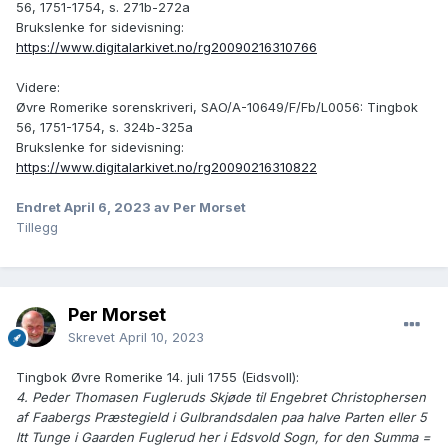
56, 1751-1754, s. 271b-272a
Brukslenke for sidevisning:
https://www.digitalarkivet.no/rg20090216310766
Videre:
Øvre Romerike sorenskriveri, SAO/A-10649/F/Fb/L0056: Tingbok
56, 1751-1754, s. 324b-325a
Brukslenke for sidevisning:
https://www.digitalarkivet.no/rg20090216310822
Endret
April 6, 2023
av Per Morset
Tillegg
Per Morset
Skrevet
April 10, 2023
Tingbok Øvre Romerike 14. juli 1755 (Eidsvoll):
4. Peder Thomasen Fugleruds Skjøde til Engebret Christophersen
af Faabergs Præstegield i Gulbrandsdalen paa halve Parten eller 5
ltt Tunge i Gaarden Fuglerud her i Edsvold Sogn, for den Summa =