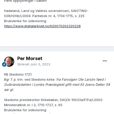
Flere opplysninger i saken!
Hadeland, Land og Valdres sorenskriveri, SAH/TING-
028/H/Hb/L0004: Pantebok nr. 4, 1704-1715, s. 225
Brukslenke for sidevisning:
https://www.digitalarkivet.no/tl20070202320228
Per Morset
Skrevet
Juni 3, 2023
KB Skedsmo 1721:
Bgr 7. p. trin. ved Skedsmo kirke:
fra Farsvjgen Ole Larsön føed i
Gulbrandsdahlen i Lombs Præstegield giftt med Eli Joens Datter 58
aar gl.
Skedsmo prestekontor Kirkebøker, SAO/A-10033a/F/Fa/L0002:
Ministerialbok nr. I 2, 1715-1727, s. 65
Brukslenke for sidevisning: