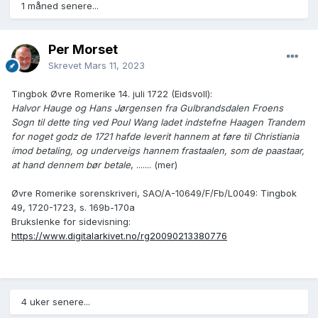
1 måned senere...
Per Morset
Skrevet
Mars 11, 2023
Tingbok Øvre Romerike 14. juli 1722 (Eidsvoll):
Halvor Hauge og Hans Jørgensen fra Gulbrandsdalen Froens
Sogn til dette ting ved Poul Wang ladet indstefne Haagen Trandem
for noget godz de 1721 hafde leverit hannem at føre til Christiania
imod betaling, og underveigs hannem frastaalen, som de paastaar,
at hand dennem bør betale
, ....... (mer)
Øvre Romerike sorenskriveri, SAO/A-10649/F/Fb/L0049: Tingbok
49, 1720-1723, s. 169b-170a
Brukslenke for sidevisning:
https://www.digitalarkivet.no/rg20090213380776
4 uker senere...