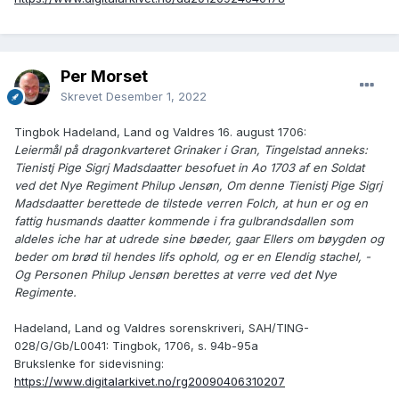
Per Morset
Skrevet
Desember 1, 2022
Tingbok Hadeland, Land og Valdres 16. august 1706:
Leiermål på dragonkvarteret Grinaker i Gran, Tingelstad anneks:
Tienistj Pige Sigrj Madsdaatter besofuet in Ao 1703 af en Soldat
ved det Nye Regiment Philup Jensøn, Om denne Tienistj Pige Sigrj
Madsdaatter berettede de tilstede verren Folch, at hun er og en
fattig husmands daatter kommende i fra gulbrandsdallen som
aldeles iche har at udrede sine bøeder, gaar Ellers om bøygden og
beder om brød til hendes lifs ophold, og er en Elendig stachel, -
Og Personen Philup Jensøn berettes at verre ved det Nye
Regimente.
Hadeland, Land og Valdres sorenskriveri, SAH/TING-
028/G/Gb/L0041: Tingbok, 1706, s. 94b-95a
Brukslenke for sidevisning:
https://www.digitalarkivet.no/rg20090406310207