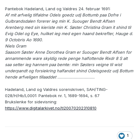
Pantebok Hadeland, Land og Valdres 24. februar 1691:
Af mit arfvelig tilfaldne Odels goedz udj Bottumb paa Dofre i
Gulbrandsdalen forerer ieg min K. Suouger Bendt Alfsen
Arenberg med sin kieriste min K. Søster Christina Gram it shind til
Evig Odel og Eye, huilket ieg med egen haand bekrefter, Hauge d.
9 Octobris Ao 1690.
Niels Gram
Saasom Søster Anne Dorothea Gram er Suouger Bendt Alfsen for
annammende ware skyldig rede penge halfottende Rixdr 8 S alt
saa setter ieg hannem paa bemte: min Søsters veigne til wist
underpandt og forsiekring halfandet shind Odelsgoedz udj Bottum
hende arfveligen tillaaddet ..............................
Hadeland, Land og Valdres sorenskriveri, SAH/TING-
028/H/Hb/L0001: Pantebok nr. 1, 1689-1694, s. 67
Brukslenke for sidevisning:
https://www.digitalarkivet.no/tl20070202310810
1