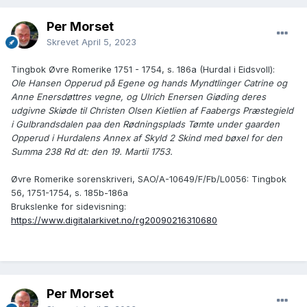
Per Morset
Skrevet
April 5, 2023
Tingbok Øvre Romerike 1751 - 1754, s. 186a (Hurdal i Eidsvoll):
Ole Hansen Opperud på Egene og hands Myndtlinger Catrine og
Anne Enersdøttres vegne, og Ulrich Enersen Giøding deres
udgivne Skiøde til Christen Olsen Kietlien af Faabergs Præstegield
i Gulbrandsdalen paa den Rødningsplads Tømte under gaarden
Opperud i Hurdalens Annex af Skyld 2 Skind med bøxel for den
Summa 238 Rd dt: den 19. Martii 1753.
Øvre Romerike sorenskriveri, SAO/A-10649/F/Fb/L0056: Tingbok
56, 1751-1754, s. 185b-186a
Brukslenke for sidevisning:
https://www.digitalarkivet.no/rg20090216310680
Per Morset