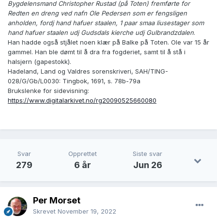
Bygdelensmand Christopher Rustad (på Toten) fremførte for
Redten en dreng ved nafn Ole Pedersen som er fengsligen
anholden, fordj hand hafuer staalen, 1 paar smaa liusestager som
hand hafuer staalen udj Gudsdals kierche udj Gulbrandzdalen
.
Han hadde også stjålet noen klær på Balke på Toten. Ole var 15 år
gammel. Han ble dømt til å dra fra fogderiet, samt til å stå i
halsjern (gapestokk).
Hadeland, Land og Valdres sorenskriveri, SAH/TING-
028/G/Gb/L0030: Tingbok, 1691, s. 78b-79a
Brukslenke for sidevisning:
https://www.digitalarkivet.no/rg20090525660080
Svar
Opprettet
Siste svar
279
6 år
Jun 26
Per Morset
Skrevet
November 19, 2022