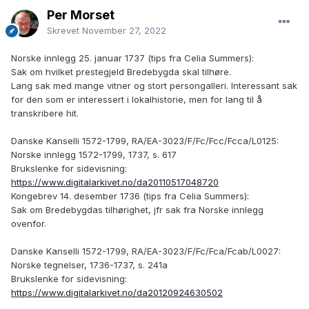
Per Morset
Skrevet
November 27, 2022
Norske innlegg 25. januar 1737 (tips fra Celia Summers):
Sak om hvilket prestegjeld Bredebygda skal tilhøre.
Lang sak med mange vitner og stort persongalleri. Interessant sak
for den som er interessert i lokalhistorie, men for lang til å
transkribere hit.
Danske Kanselli 1572-1799, RA/EA-3023/F/Fc/Fcc/Fcca/L0125:
Norske innlegg 1572-1799, 1737, s. 617
Brukslenke for sidevisning:
https://www.digitalarkivet.no/da20110517048720
Kongebrev 14. desember 1736 (tips fra Celia Summers):
Sak om Bredebygdas tilhørighet, jfr sak fra Norske innlegg
ovenfor.
Danske Kanselli 1572-1799, RA/EA-3023/F/Fc/Fca/Fcab/L0027:
Norske tegnelser, 1736-1737, s. 241a
Brukslenke for sidevisning:
https://www.digitalarkivet.no/da20120924630502