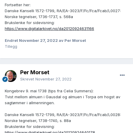
Fortsetter her:
Danske Kanselli 1572-1799, RA/EA-3023/F/Fc/Fca/Fcab/L0027:
Norske tegnelser, 1736-1737, s. 568a
Brukslenke for sidevisning:
https://www.digitalarkivet.no/da20120924631166
Endret
November 27, 2022
av Per Morset
Tillegg
Per Morset
Skrevet
November 27, 2022
Kongebrev 9. mai 1738 (tips fra Celia Summers):
Tvist mellom almuen i Gausdal og almuen i Torpa om hogst av
sagtømmer i allmenningen.
Danske Kanselli 1572-1799, RA/EA-3023/F/Fc/Fca/Fcab/L0028:
Norske tegnelser, 1738-1740, s. 88a
Brukslenke for sidevisning:
https://www.digitalarkivet.no/da20120924640178