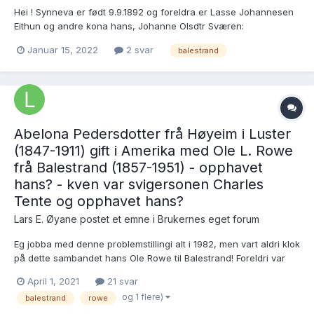
Hei ! Synneva er født 9.9.1892 og foreldra er Lasse Johannesen
Eithun og andre kona hans, Johanne Olsdtr Sværen:
https://www.digitalarkivet.no/kb20050811030519 Synneva er
Januar 15, 2022
2 svar
balestrand
konformert i Tjugum Kyrkje 14.10.1906, nr 13:
https://www.digitalarkivet.no/kb20050811030584...
Abelona Pedersdotter frå Høyeim i Luster
(1847-1911) gift i Amerika med Ole L. Rowe
frå Balestrand (1857-1951) - opphavet
hans? - kven var svigersonen Charles
Tente og opphavet hans?
Lars E. Øyane postet et emne i
Brukernes eget forum
Eg jobba med denne problemstillingi alt i 1982, men vart aldri klok
på dette sambandet hans Ole Rowe til Balestrand! Foreldri var
paktarar på Hammersnes i Balestrand då Ole var fødd, men kvar
April 1, 2021
21 svar
var faren ifrå og kvifor namnet Rud/Rowe? Eg har òg litt vanskar
og 1 flere)
balestrand
rowe
med opphavet til svigersonen C...