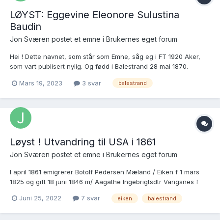
LØYST: Eggevine Eleonore Sulustina
Baudin
Jon Sværen postet et emne i
Brukernes eget forum
Hei ! Dette navnet, som står som Emne, såg eg i FT 1920 Aker,
som vart publisert nylig. Og fødd i Balestrand 28 mai 1870.
https://www.digitalarkivet.no/census/person/pf01073680049757
Mars 19, 2023
3 svar
balestrand
https://www.digitalarkivet.no/fs10761800540091 Sogelaget i
Balestrand, Sogn...
Løyst ! Utvandring til USA i 1861
Jon Sværen postet et emne i
Brukernes eget forum
I april 1861 emigrerer Botolf Pedersen Mæland / Eiken f 1 mars
1825 og gift 18 juni 1846 m/ Aagathe Ingebrigtsdtr Vangsnes f
1821. Dei emigrer saman m/ 5 barn: Nr 51 til nr 57 fødd frå 1847 -
Juni 25, 2022
7 svar
eiken
balestrand
1859. https://www.digitalarkivet.no/kb20070302620123 Korleis
søkja på Botolv / Mæland / Eik...