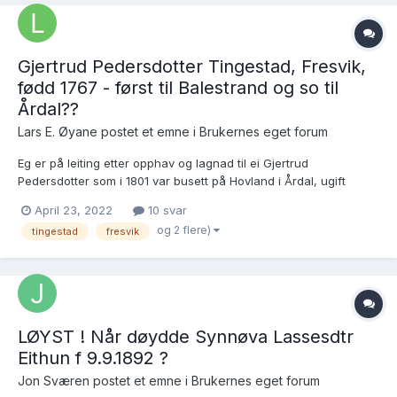
Gjertrud Pedersdotter Tingestad, Fresvik,
fødd 1767 - først til Balestrand og so til
Årdal??
Lars E. Øyane postet et emne i
Brukernes eget forum
Eg er på leiting etter opphav og lagnad til ei Gjertrud
Pedersdotter som i 1801 var busett på Hovland i Årdal, ugift
tenestejente på 30 år med ei dotter: * Kari Andersdotter på 12 år:
April 23, 2022
10 svar
https://www.digitalarkivet.no/census/person/pf01058396002162
og 2 flere)
tingestad
fresvik
Det einaste «treffet» eg får v...
LØYST ! Når døydde Synnøva Lassesdtr
Eithun f 9.9.1892 ?
Jon Sværen postet et emne i
Brukernes eget forum