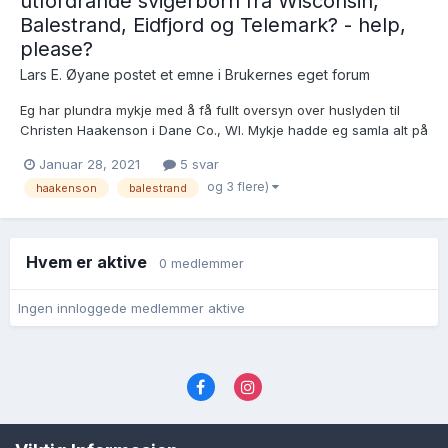
utfordrande svigerborn frå Wisconsin,
Balestrand, Eidfjord og Telemark? - help,
please?
Lars E. Øyane postet et emne i
Brukernes eget forum
Eg har plundra mykje med å få fullt oversyn over huslyden til
Christen Haakenson i Dane Co., WI. Mykje hadde eg samla alt på
1980-talet, og i dag har eg freista finna ut av fleire utfordringar,
Januar 28, 2021
5 svar
men no står eg «bom» fast! Kanskje kan nokon bidra med gode
og 3 flere)
haakenson
balestrand
tips? Her følgjer eit...
Hvem er aktive
0 medlemmer
Ingen innloggede medlemmer aktive
Språk
Personvernvilkår
Kontakt oss