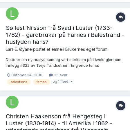
Sølfest Nilsson frå Svad i Luster (1733-
1782) - gardbrukar på Farnes i Balestrand -
huslyden hans?
Lars E. Øyane postet et emne i
Brukernes eget forum
Dette er ein ny huslyd som eg vart merksam på i kveld gjennom
innlegg #322 av Terje Tandsether i følgjende tema:
https://forum.arkivverket.no/topic/221524-til-lars-øyane/?
Oktober 24, 2018
35 svar
page=13 Denne Sølfest Nilsson var fødd på husmannsplassen
og 1 flere)
balestrand
farnes
Svad under Høyeim, nabogarden til Nes i Luster...
Christen Haakenson frå Hengesteg i
Luster (1830-1914) - til Amerika i 1862 -